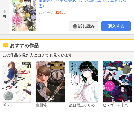
(9)
9
27ページ
|
110pt
巻
試し読み
購入する
おすすめ作品
この作品を見た人はコチラも見ています
恋は雨上がりのように
ギフト±
幽麗塔
ヒメゴト～十九歳の制服～