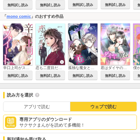
無料試し読み
無料試し読み
無料試し読み
無料試し読み
「
mono comic
」のおすすめ作品
辛口上司がスイートで
恋も二度目だから ～私を取り戻す愛に
孤独な魔女と恋の夜明け
君はダイヤの原石
無料試し読み
無料試し読み
無料試し読み
無料試し読み
読み方を選択
アプリで読む
ウェブで読む
専用アプリのダウンロード
サクサクまんがを読めて多機能！
新刊通知を受け取る