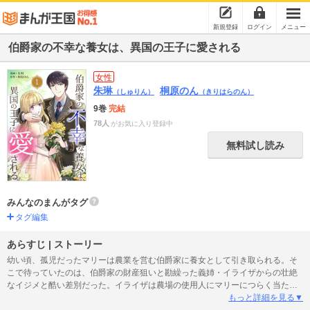
新規登録
ログイン
メニュー
伯爵家の不幸な養女は、異国の王子に愛される
女性
朱琳
桐原のん
（しゅりん）
（きりはらのん）
9巻
完結
78人
がお気に入り登録中
無料試し読み
みんなのまんがタグ
タグ編集
あらすじ | ストーリー
幼い頃、孤児だったマリーは農業を営む伯爵家に養女として引き取られる。そ
こで待っていたのは、伯爵家の財産狙いと勘繰った義姉・イライザからの壮絶
なイジメと酷い差別だった。イライザは農場の使用人にマリーにつらく当たる
よう指示していたが、それでも恩を返したいマリーは、力強く育つ作物を心の
もっと詳細を見る▼
支えにし懸命に働いていた。ある日、マリーの前に農業を学びたいという美青