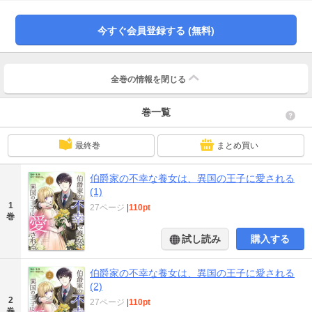
年・グリードが現れる。農場に似つかわしくない高貴な人柄のグリードと一緒
に働きながら、農業の知識を共有しあう二人は惹かれ始めるが...。閉じられた
今すぐ会員登録する (無料)
マリーの世界に一筋の光がさすーー!
全巻の情報を
閉じる
巻一覧
最終巻
まとめ買い
伯爵家の不幸な養女は、異国の王子に愛される
(1)
1
27ページ
|
110pt
巻
試し読み
購入する
伯爵家の不幸な養女は、異国の王子に愛される
(2)
2
27ページ
|
110pt
巻