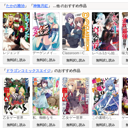
「
たかの雅治
」 「
神無月紅
」
のおすすめ作品
…他
レジェンド
デーゲンメイデン
Classroom☆Crisis
レベル1から始まる召喚無双 THE COMIC
無料試し読み
無料試し読み
無料試し読み
無料試し読み
「
ドラゴンコミックスエイジ
」のおすすめ作品
この素晴らしい世界に祝福を！
乙女ゲー世界はモブに厳しい世界です【共和国編】
私、蜘蛛なモンスターをテイムしたので、スパイダーシルクで裁縫を頑張ります！
乙女ゲー世界はモブに厳しい世界です
無料試し読み
無料試し読み
無料試し読み
無料試し読み