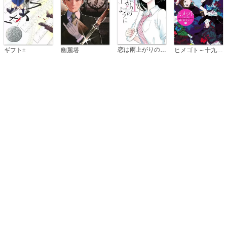
恋は雨上がりのように
ギフト±
幽麗塔
ヒメゴト～十九歳の制服～