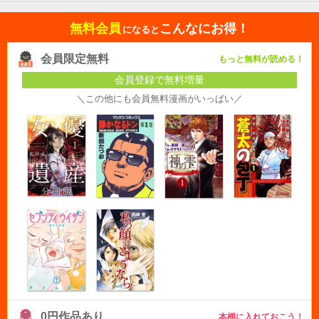
無料会員
こんなにお得！
になると
会員限定無料
もっと無料が読める！
会員登録で無料増量
＼この他にも会員無料漫画がいっぱい／
0円作品あり
本棚に入れておこう！