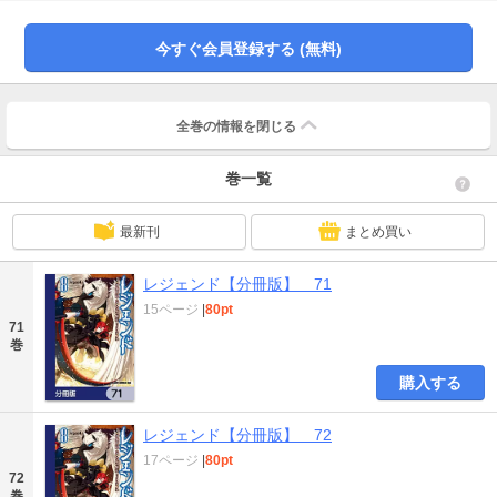
今すぐ会員登録する (無料)
全巻の情報を
閉じる
巻一覧
最新刊
まとめ買い
レジェンド【分冊版】 71
15ページ
|
80pt
71
巻
購入する
レジェンド【分冊版】 72
17ページ
|
80pt
72
巻