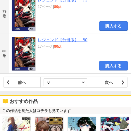
レジェンド【分冊版】 79
17ページ
|
80pt
79
巻
購入する
レジェンド【分冊版】 80
17ページ
|
80pt
80
巻
購入する
前へ
次へ
おすすめ作品
この作品を見た人はコチラも見ています