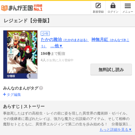
新規登録
ログイン
メニュー
レジェンド【分冊版】
少年
たかの雅治
神無月紅
（たかのまさはる）
（かんなづきこ
…他▼
う）
194巻
まで配信
4人
がお気に入り登録中
無料試し読み
みんなのまんがタグ
タグ編集
あらすじ | ストーリー
事故死したはずの高校生・レイの前に姿を現した異世界の魔術師・ゼパイル。
その後継者に選ばれたレイは、強力な魔力と伝説級のアイテム、そして相棒の
魔獣セトとともに、異世界エルジィンで第二の生を歩み始める！ 分冊版第1
弾。
もっと詳細を見る▼