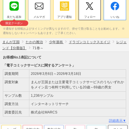
友だち追加
メルマガ
アプリ通知
フォロー
いいね
限定クーポン
※通知する情報およびタイミングが異なりますので、併せて受け取ることをお勧めします。 ※
通知をしないキャンペーンもあります。ご了承ください。
まんが王国
たかの雅治
少年漫画
ドラゴンコミックスエイジ
レジェ
ンド【分冊版】
71巻～
お得感No.1表記について
「電子コミックサービスに関するアンケート」
調査期間
2026年3月6日～2026年3月18日
調査対象
まんが王国または主要電子コミックサービスのうちいずれか
をメイン且つ有料で利用している20歳～69歳の男女
サンプル数
1,236サンプル
調査方法
インターネットリサーチ
調査委託先
株式会社MARCS
詳細表示▼