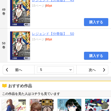
レジェンド【分冊版】 49
15ページ
|
80pt
49
巻
購入する
レジェンド【分冊版】 50
15ページ
|
80pt
50
巻
購入する
前へ
次へ
おすすめ作品
この作品を見た人はコチラも見ています