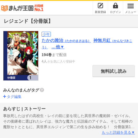
新規登録
ログイン
メニュー
レジェンド【分冊版】
少年
たかの雅治
神無月紅
（たかのまさはる）
（かんなづきこ
…他▼
う）
194巻
まで配信
4人
がお気に入り登録中
無料試し読み
みんなのまんがタグ
タグ編集
あらすじ | ストーリー
事故死したはずの高校生・レイの前に姿を現した異世界の魔術師・ゼパイル。
その後継者に選ばれたレイは、強力な魔力と伝説級のアイテム、そして相棒の
魔獣セトとともに、異世界エルジィンで第二の生を歩み始める！ 分冊版第1
弾。
もっと詳細を見る▼