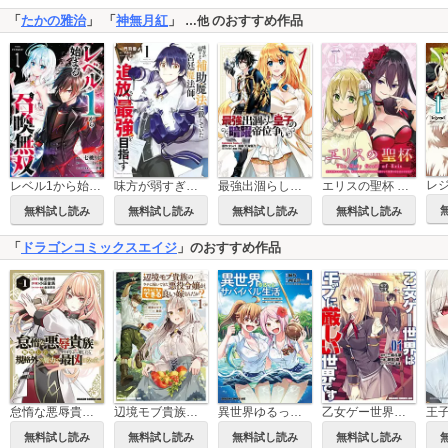
「
たかの雅治
」 「
神無月紅
」
のおすすめ作品
…他
レ
レベル1から始まる召喚無双 THE COMIC
味方が弱すぎて補助魔法に徹していた宮廷魔法師、追放されて最強を目指す
最強出涸らし皇子の暗躍帝位争い
エリスの聖杯 ～婚約破棄された令嬢は、稀代の悪女に助けられた代償として復讐に付き合わされます～【分冊版】
無料試し読み
無料試し読み
無料試し読み
無料試し読み
「
ドラゴンコミックスエイジ
」のおすすめ作品
怠惰な悪辱貴族に転生した俺、シナリオをぶっ壊したら規格外の魔力で最凶になった
辺境モブ貴族のウチに嫁いできた悪役令嬢が、めちゃくちゃできる良い嫁なんだが？
異世界ゆるっとサバイバル生活～学校の皆と異世界の無人島に転移したけど俺だけ楽勝です～
乙女ゲー世界はモブに厳しい世界です
王
無料試し読み
無料試し読み
無料試し読み
無料試し読み