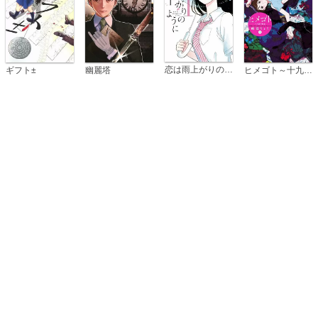
恋は雨上がりのように
ギフト±
幽麗塔
ヒメゴト～十九歳の制服～