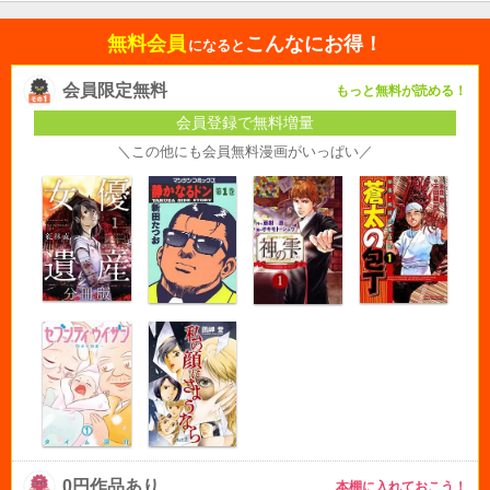
無料会員
こんなにお得！
になると
会員限定無料
もっと無料が読める！
会員登録で無料増量
＼この他にも会員無料漫画がいっぱい／
0円作品あり
本棚に入れておこう！