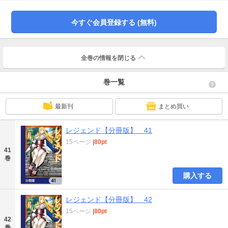
今すぐ会員登録する (無料)
全巻の情報を
閉じる
巻一覧
最新刊
まとめ買い
レジェンド【分冊版】 41
15ページ
|
80pt
41
巻
購入する
レジェンド【分冊版】 42
15ページ
|
80pt
42
巻