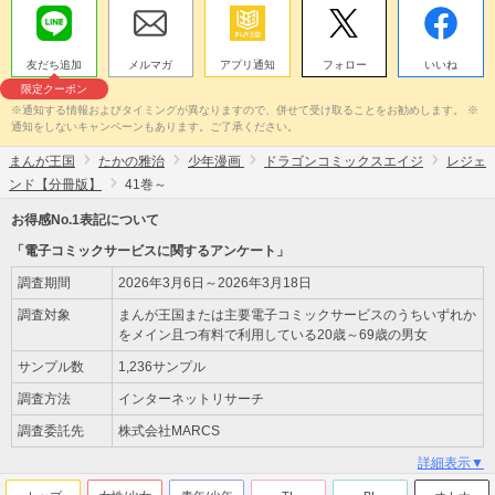
友だち追加
メルマガ
アプリ通知
フォロー
いいね
限定クーポン
※通知する情報およびタイミングが異なりますので、併せて受け取ることをお勧めします。 ※
通知をしないキャンペーンもあります。ご了承ください。
まんが王国
たかの雅治
少年漫画
ドラゴンコミックスエイジ
レジェ
ンド【分冊版】
41巻～
お得感No.1表記について
「電子コミックサービスに関するアンケート」
調査期間
2026年3月6日～2026年3月18日
調査対象
まんが王国または主要電子コミックサービスのうちいずれか
をメイン且つ有料で利用している20歳～69歳の男女
サンプル数
1,236サンプル
調査方法
インターネットリサーチ
調査委託先
株式会社MARCS
詳細表示▼