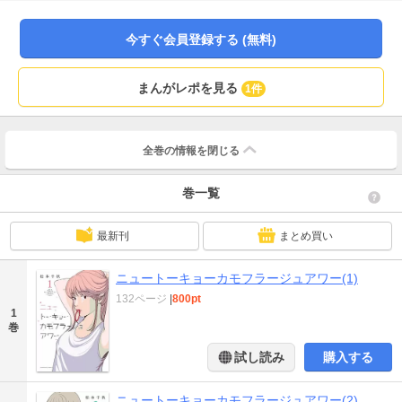
スコミック！
今すぐ会員登録する (無料)
まんがレポを見る
1件
全巻の情報を
閉じる
巻一覧
最新刊
まとめ買い
ニュートーキョーカモフラージュアワー(1)
132ページ
|
800pt
1
巻
試し読み
購入する
ニュートーキョーカモフラージュアワー(2)