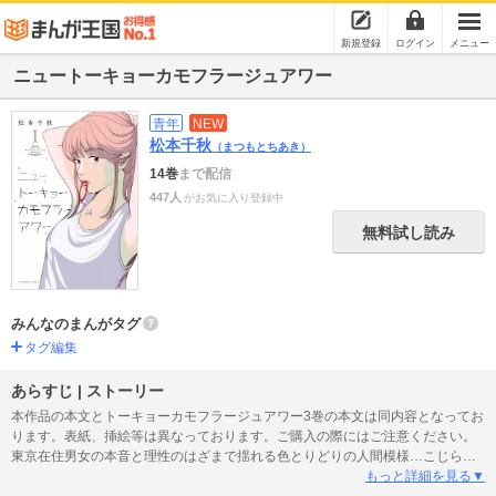
新規登録
ログイン
メニュー
ニュートーキョーカモフラージュアワー
青年
NEW
松本千秋
（まつもとちあき）
14巻
まで配信
447人
がお気に入り登録中
無料試し読み
みんなのまんがタグ
タグ編集
あらすじ | ストーリー
本作品の本文とトーキョーカモフラージュアワー3巻の本文は同内容となってお
ります。表紙、挿絵等は異なっております。ご購入の際にはご注意ください。
東京在住男女の本音と理性のはざまで揺れる色とりどりの人間模様…こじらせ
男女が織りなすオムニバスコメディ！「38歳バツイチ独身女がマッチングアプ
もっと詳細を見る▼
リをやってみた結果日記」で話題の松本千秋が描く大人達のショートオムニバ