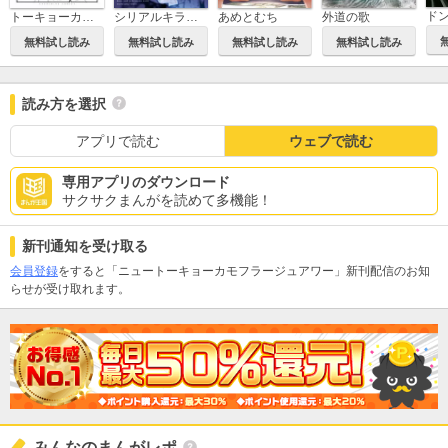
ド
トーキョーカモフラージュアワー
シリアルキラー異世界に降り立つ 異世界バトルロイヤル
あめとむち
外道の歌
無料試し読み
無料試し読み
無料試し読み
無料試し読み
読み方を選択
アプリで読む
ウェブで読む
専用アプリのダウンロード
サクサクまんがを読めて多機能！
新刊通知を受け取る
会員登録
をすると「ニュートーキョーカモフラージュアワー」新刊配信のお知
らせが受け取れます。
みんなのまんがレポ