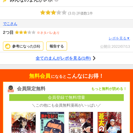
(
3.0
)
評価数
1
件
でこさん
2つ目
※ネタバレあり
レポを見る▼
参考になった(
16
)
報告する
公開日:
2022/07/13
全てのまんがレポを見る(1件)
無料会員
こんなにお得！
になると
会員限定無料
もっと無料が読める！
会員登録で無料増量
＼この他にも会員無料漫画がいっぱい／