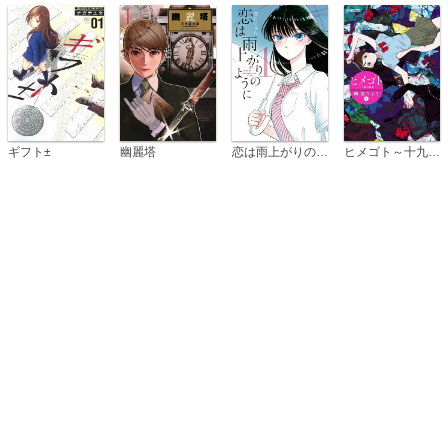
恋は雨上がりのように
ギフト±
幽麗塔
ヒメゴト～十九歳の制服～