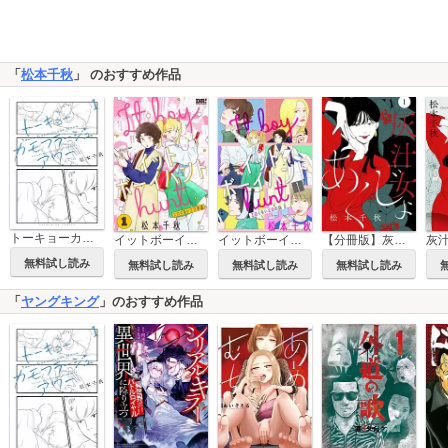
「
松本千秋
」 のおすすめ作品
トーキョーカモフラージュアワー
イットボーイハント
イットボーイハント［ばら売り］［DRUNK!］
【分冊版】灰汁女
灰
無料試し読み
無料試し読み
無料試し読み
無料試し読み
「
ヤングキング
」のおすすめ作品