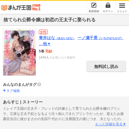
新規登録
ログイン
メニュー
捨てられ公爵令嬢は初恋の王太子に娶られる
女性
青井はな
一ノ瀬千景
（あおいはな）
（いちのせちかげ）
…他▼
5巻
完結
1244人
がお気に入り登録中
無料試し読み
みんなのまんがタグ
タグ編集
あらすじ | ストーリー
ミレイア王国の王太子・フレッドの許嫁として育てられた公爵令嬢のプリシ
ラ。立派な王太子妃となるよう日々励んできたプリシラだったが、迎えたお披
露目当日に彼がまさかの失踪!? 代わりに次期国王の座につき、夫となったのは
黒い噂が付き纏う第二王子・ディルだった。実はディルはプリシラが幼い頃に
もっと詳細を見る▼