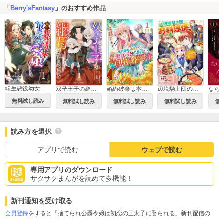
「
Berry'sFantasy
」のおすすめ作品
転生悪役幼女は最恐パパの愛娘になりました
双子王子の継母になりまして～嫌われ悪女ですが、そんなことより義息子たちが可愛すぎて困ります～
婚約破棄は本望です！聖女の力が開花したので私は自由に暮らします～本物の聖女は義姉ではなく私でした～
辺境騎士団のお料理係！～捨てられ幼女ですが、過保護な家族に拾われて美味しいごはんを作ります～
無料試し読み
無料試し読み
無料試し読み
無料試し読み
読み方を選択
アプリで読む
ウェブで読む
専用アプリのダウンロード
サクサクまんがを読めて多機能！
新刊通知を受け取る
会員登録
をすると「捨てられ公爵令嬢は初恋の王太子に娶られる」新刊配信の