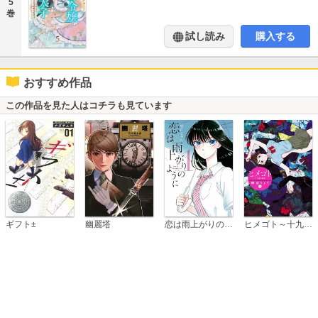
5
巻
試し読み
購入する
おすすめ作品
この作品を見た人はコチラも見ています
恋は雨上がりのように
ギフト±
幽麗塔
ヒメゴト～十九歳の制服～