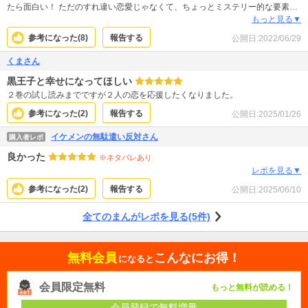
たら面白い！ ただのすれ違い恋愛じゃなくて、ちょっとミステリー的な要素が
あるような？？ 第一王子が失踪した理由と顛末によっては☆5つになるか
もっと見る▼
も！！続きが楽しみ。
参考になった(
8
)
報告する
公開日:
2022/06/29
くまさん
黒王子と幸せになってほしい
２巻の試し読みまでですが２人の恋を応援したくなりました。
参考になった(
2
)
報告する
公開日:
2025/01/26
イケメンの無駄遣い反対さん
購入者レポ
良かった
※ネタバレあり
レポを見る▼
参考になった(
2
)
報告する
公開日:
2025/06/10
全てのまんがレポを見る(5件)
無料会員
こんなにお得！
になると
会員限定無料
もっと無料が読める！
会員登録で無料増量