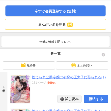
想いを寄せていたものの、告白を断られてしまった初恋相手。「この結婚は形
だけのものだ」と冷たく突き放してきたと思えば、時折甘い言葉を囁くディル
に戸惑いを隠せないプリシラ。そんな中、王宮内ではフレッド失踪は陰謀によ
今すぐ会員登録する (無料)
るもので、ディルが黒幕だという噂が広まって――!?(この作品は電子コミック
誌Berry’s Fantasy Vol. 28～32に収録されています。重複購入にご注意くださ
い)
まんがレポを見る
5件
全巻の情報を
閉じる
巻一覧
最終巻
まとめ買い
捨てられ公爵令嬢は初恋の王太子に娶られる(1)
151ページ
|
600pt
1
巻
試し読み
購入する
捨てられ公爵令嬢は初恋の王太子に娶られる(2)