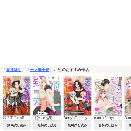
「
青井はな
」 「
一ノ瀬千景
」
のおすすめ作品
…他
双子王子の継母になりまして～嫌われ悪女ですが、そんなことより義息子たちが可愛すぎて困ります～
【社内公認】疑似夫婦-私たち(今のところはまだ)やましくありません！-
Berry'sFantasy双子王子の継母になりまして～嫌われ悪女ですが、そんなことより義息子たちが可愛すぎて困ります～
comic Berry's 【社内公認】疑似夫婦-私たち(今のところはまだ)やましくありません！-
無料試し読み
無料試し読み
無料試し読み
無料試し読み