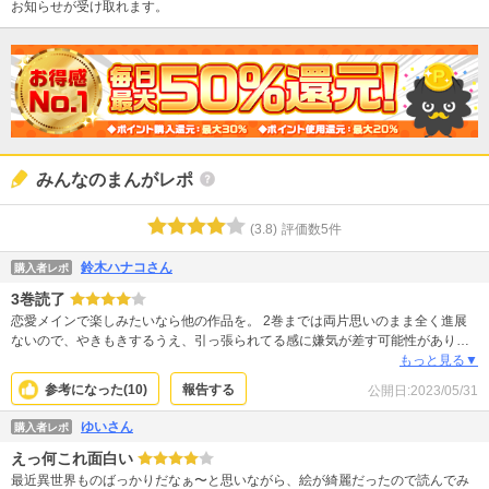
お知らせが受け取れます。
みんなのまんがレポ
(
3.8
)
評価数
5
件
鈴木ハナコさん
購入者レポ
3巻読了
恋愛メインで楽しみたいなら他の作品を。 2巻までは両片思いのまま全く進展
ないので、やきもきするうえ、引っ張られてる感に嫌気が差す可能性がありま
す。 3巻から第一王子失踪の謎から何から、いろいろな事態が急展開するの
もっと見る▼
で、試し読みで気になった人は3巻から買ってもいいのかなーと思います。
参考になった(
10
)
報告する
公開日:
2023/05/31
ゆいさん
購入者レポ
えっ何これ面白い
最近異世界ものばっかりだなぁ〜と思いながら、絵が綺麗だったので読んでみ