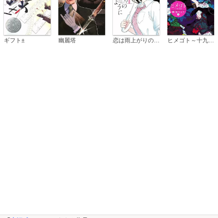
恋は雨上がりのように
ギフト±
幽麗塔
ヒメゴト～十九歳の制服～