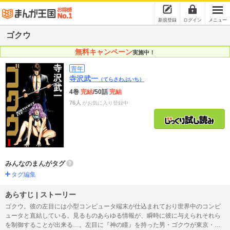
新規登録
ログイン
メニュー
ゴクウ
無料キャンペーン
実施中！
青年
寺沢武一
（てらさわぶいち）
4巻
完結
/50話
完結
76人
がお気に入り登録中
みんなのまんがタグ
タグ編集
あらすじ | ストーリー
ゴクウ。彼の左目には小型コンピュータ端末が仕込まれており世界中のコンピ
ュータと直結している。見るものあらゆる情報が、瞬時に彼に与えられそれら
を制御することが出来る…。左目に『神の瞳』を持った男・ゴクウが東京・香