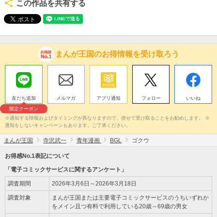
この作品を共有する
まんが王国のお得情報を受け取ろう
友だち追加
メルマガ
アプリ通知
フォロー
いいね
限定クーポン
※通知する情報およびタイミングが異なりますので、併せて受け取ることをお勧めします。 ※
通知をしないキャンペーンもあります。ご了承ください。
まんが王国
寺沢武一
青年漫画
BGL
ゴクウ
お得感No.1表記について
「電子コミックサービスに関するアンケート」
調査期間
2026年3月6日～2026年3月18日
調査対象
まんが王国または主要電子コミックサービスのうちいずれか
をメイン且つ有料で利用している20歳～69歳の男女