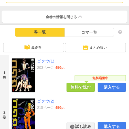
全巻の情報を
閉じる
巻一覧
コマ一覧
最終巻
まとめ買い
ゴクウ(1)
203ページ
|
450pt
1
巻
無料増量中
無料で読む
購入する
ゴクウ(2)
215ページ
|
450pt
2
巻
試し読み
購入する