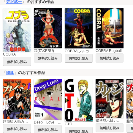
「
寺沢武一
」 のおすすめ作品
COBRA Rugball
武(TAKERU)
COBRA[フルカラー版]
COBRA
無料試し読み
無料試し読み
無料試し読み
無料試し読み
「
BGL
」のおすすめ作品
賭博黙示録カイジ
賭博堕天録カイジ 24億脱出編
Deep Love［REAL]
GTO
無料試し読み
無料試し読み
無料試し読み
無料試し読み