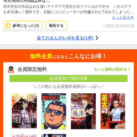
寺沢先生の作品はみな…
寺沢先生の作品はみな凄いアイデアで先生の大ファンなのですが このゴクウ
も本当凄い！傑作です。左眼にコンピューターが内臓された?されてしまった主
人公が悪人達と対決する。 ハイテク如意棒―がビルよりも伸びる！ アイデア満
もっと見る▼
載ですし 先生の描く女性は美しく魅力的です。 男性も格好良く魅力的です。
参考になった(
3
)
報告する
公開日:
2016/02/18
主人公の語る台詞がなんともお洒落で先生のセンスの良さが光ります。 続編が
読みたいです。
全てのまんがレポを見る(1件)
無料会員
こんなにお得！
になると
会員限定無料
もっと無料が読める！
会員登録で無料増量
＼この他にも会員無料漫画がいっぱい／