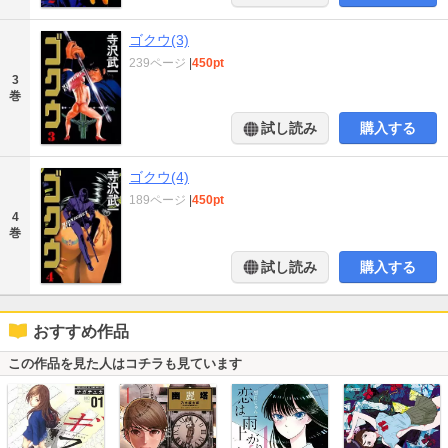
ゴクウ(3)
239ページ
|
450pt
3
巻
試し読み
購入する
ゴクウ(4)
189ページ
|
450pt
4
巻
試し読み
購入する
おすすめ作品
この作品を見た人はコチラも見ています