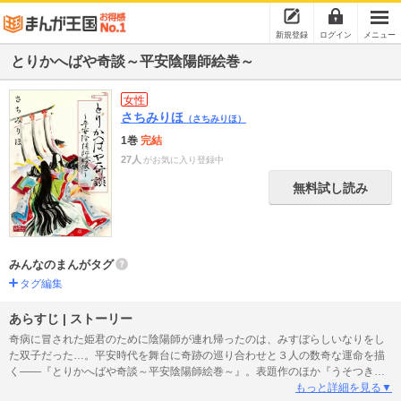
新規登録
ログイン
メニュー
とりかへばや奇談～平安陰陽師絵巻～
女性
さちみりほ
（さちみりほ）
1巻
完結
27人
がお気に入り登録中
無料試し読み
みんなのまんがタグ
タグ編集
あらすじ | ストーリー
奇病に冒された姫君のために陰陽師が連れ帰ったのは、みすぼらしいなりをし
た双子だった…。平安時代を舞台に奇跡の巡り合わせと３人の数奇な運命を描
く――『とりかへばや奇談～平安陰陽師絵巻～』。表題作のほか『うそつきデ
ィノ』『雪がやんだら』『ANGELLION』など、バラエティに富んだファンタ
もっと詳細を見る▼