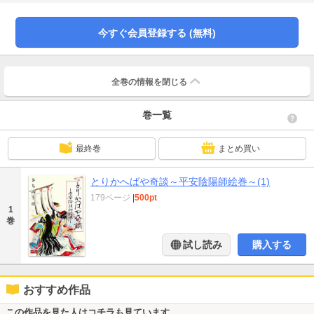
ジー短編３作品を収録。
今すぐ会員登録する (無料)
全巻の情報を
閉じる
巻一覧
最終巻
まとめ買い
とりかへばや奇談～平安陰陽師絵巻～(1)
179ページ
|
500pt
1
巻
試し読み
購入する
おすすめ作品
この作品を見た人はコチラも見ています