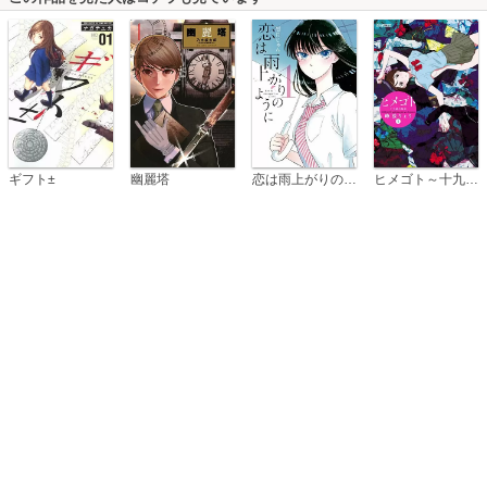
恋は雨上がりのように
ギフト±
幽麗塔
ヒメゴト～十九歳の制服～