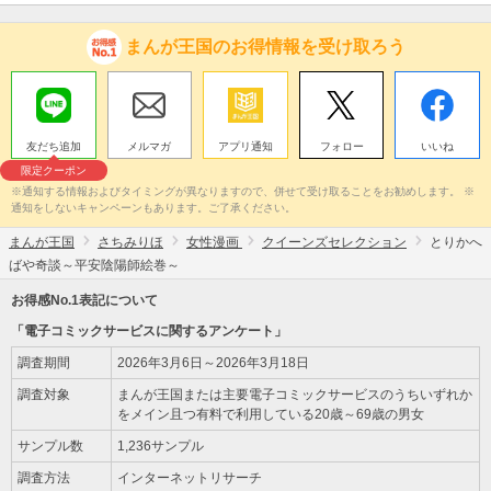
まんが王国のお得情報を受け取ろう
友だち追加
メルマガ
アプリ通知
フォロー
いいね
限定クーポン
※通知する情報およびタイミングが異なりますので、併せて受け取ることをお勧めします。 ※
通知をしないキャンペーンもあります。ご了承ください。
まんが王国
さちみりほ
女性漫画
クイーンズセレクション
とりかへ
ばや奇談～平安陰陽師絵巻～
お得感No.1表記について
「電子コミックサービスに関するアンケート」
調査期間
2026年3月6日～2026年3月18日
調査対象
まんが王国または主要電子コミックサービスのうちいずれか
をメイン且つ有料で利用している20歳～69歳の男女
サンプル数
1,236サンプル
調査方法
インターネットリサーチ