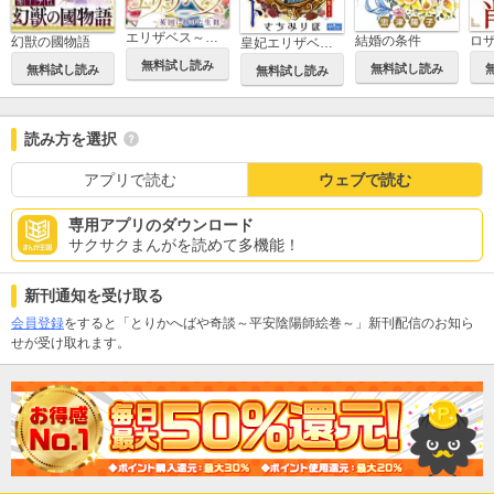
エリザベス～英国に捧げた生涯～【電子単行本版】限定特典付
結婚の条件
幻獣の國物語
皇妃エリザベート～さちみりほ作品集１～
無料試し読み
無料試し読み
無料試し読み
無料試し読み
読み方を選択
アプリで読む
ウェブで読む
専用アプリのダウンロード
サクサクまんがを読めて多機能！
新刊通知を受け取る
会員登録
をすると「とりかへばや奇談～平安陰陽師絵巻～」新刊配信のお知ら
せが受け取れます。