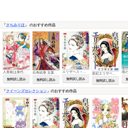
「
さちみりほ
」 のおすすめ作品
エリザベス～英国に捧げた生涯～【電子単行本版】限定特典付
人形姫は身代わりに氷の王子の元へ嫁ぐ
伝奇絵巻 玉藻の前
皇妃エリザベート～さちみりほ作品集１～
無料試し読み
無料試し読み
無料試し読み
無料試し読み
「
クイーンズセレクション
」のおすすめ作品