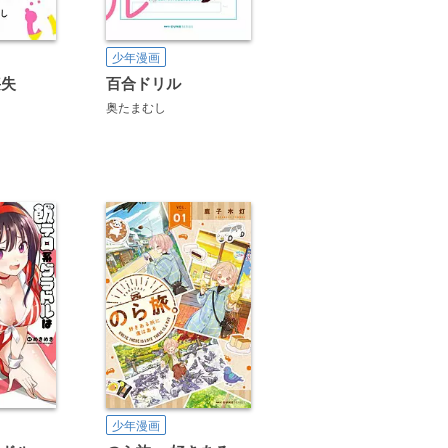
少年漫画
喪失
百合ドリル
奥たまむし
少年漫画