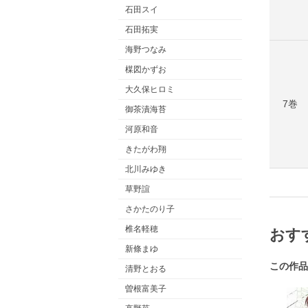
石田スイ
石田拓実
海野つなみ
楳図かずお
大久保ヒロミ
7巻
御茶漬海苔
河原和音
きたがわ翔
北川みゆき
草野誼
さかたのり子
椎名軽穂
おす
新條まゆ
この作品
清野とおる
曽根富美子