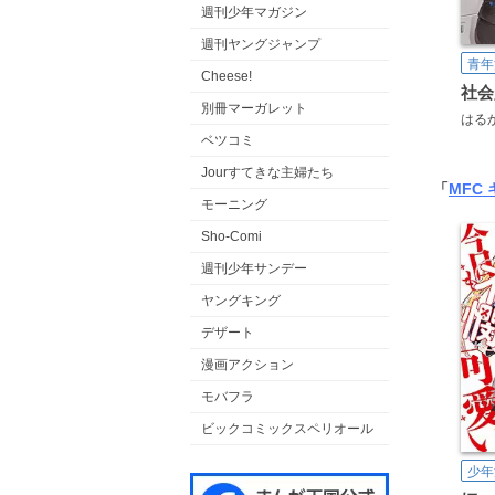
週刊少年マガジン
週刊ヤングジャンプ
青年
Cheese!
別冊マーガレット
はる
ベツコミ
Jourすてきな主婦たち
「
MFC
モーニング
Sho-Comi
週刊少年サンデー
ヤングキング
デザート
漫画アクション
モバフラ
ビックコミックスペリオール
少年