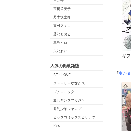
高野苺
高橋留美子
乃木坂太郎
東村アキコ
藤沢とおる
真島ヒロ
矢沢あい
ギフ
人気の掲載雑誌
「
奥たま
BE・LOVE
ストーリーな女たち
プチコミック
週刊ヤングマガジン
週刊少年ジャンプ
ビッグコミックスピリッツ
Kiss