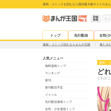
漫画・コミックを読むなら国内最大級サイトのまん
詳細
検索
トップ
先行配信
女性/
漫画・コミック読むならまんが王国
奥たま
人気メニュー
漫画・
無料漫画トップ
ど
ランキング
どれがこ
新刊
新刊配信予定
ジャンル
先行配信漫画トップ
女性・少女漫画トップ