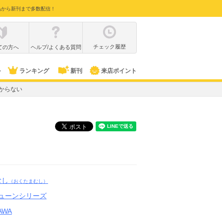
品から新刊まで多数配信！
チェック履歴
ての方へ
ヘルプ/よくある質問
ル
ランキング
新刊
来店ポイント
からない
むし
（おくたまむし）
キューンシリーズ
AWA