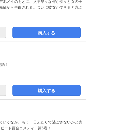
空池メイのもとに、入学早々なぜか次々と女の子
先輩から告白される。ついに彼女ができると喜ぶ
購入する
物語！
購入する
ていくなか、もう一日ふたりで過ごさないかと先
スピード百合コメディ、第6巻！