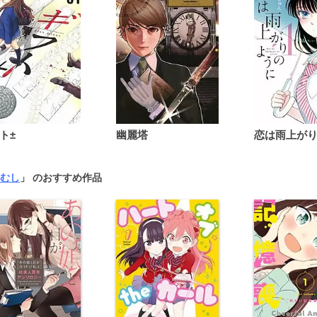
ト±
幽麗塔
むし
」 のおすすめ作品