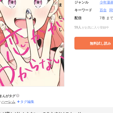
ジャンル
少年漫
キーワード
百合
同
配信
7巻
ま
59人
がお気に入り登録中
無料試し読み
まんがタグ
ハーレム
タグ編集