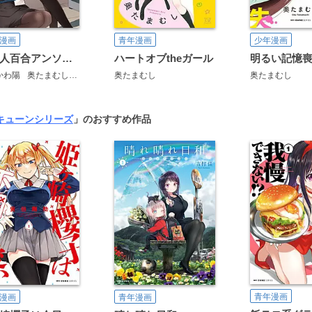
漫画
青年漫画
少年漫画
社会人百合アンソロジー
ハートオブtheガール
明るい記憶
かわ陽
奥たまむし
さつま揚げ
奥たまむし
雪子
奥たまむし
 キューンシリーズ
」のおすすめ作品
青年漫画
漫画
青年漫画