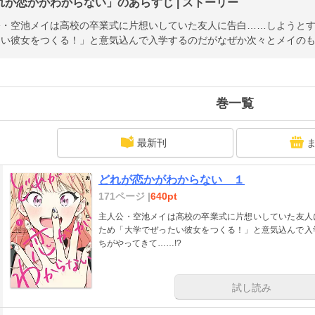
れが恋かがわからない」のあらすじ | ストーリー
公・空池メイは高校の卒業式に片想いしていた友人に告白……しようと
たい彼女をつくる！」と意気込んで入学するのだがなぜか次々とメイのも
巻一覧
最新刊
どれが恋かがわからない １
171ページ |
640pt
主人公・空池メイは高校の卒業式に片想いしていた友人
ため「大学でぜったい彼女をつくる！」と意気込んで入
ちがやってきて……!?
試し読み