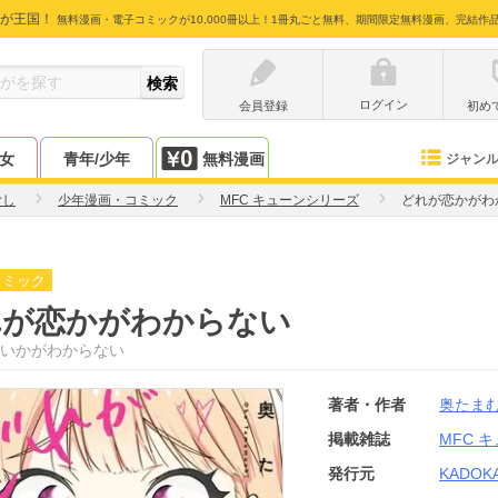
が王国！
無料漫画・電子コミックが10,000冊以上！1冊丸ごと無料、期間限定無料漫画、完結作
ログイン
会員登録
初め
少女
青年/少年
無料漫画
ジャン
むし
少年漫画・コミック
MFC キューンシリーズ
どれが恋かがわ
コミック
れが恋かがわからない
いかがわからない
著者・作者
奥たま
掲載雑誌
MFC 
発行元
KADOK