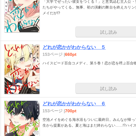
「大学でぜったい彼女をつくる！」と意気込む主人公・
たちがやってくる。無事、初の演劇の舞台を終えカリン
メイだが!?
試し読み
どれが恋かがわからない ５
153ページ |
660pt
ハイスピード百合コメディ、第５巻！恋が恋を呼ぶ百合
試し読み
どれが恋かがわからない ６
153ページ |
700pt
空池メイをめぐる海水浴もついに最終日。みんなが帰っ
生から提案がある。夏と海はまだ終わらない……!?ハイ