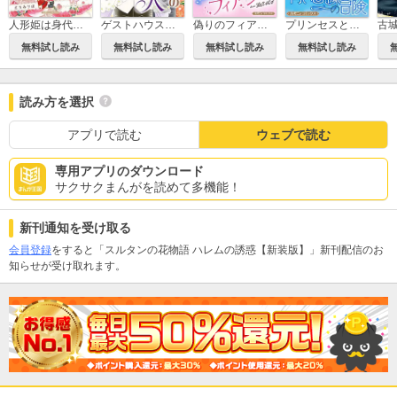
人形姫は身代わりに氷の王子の元へ嫁ぐ
ゲストハウスの恋人【新装版】
偽りのフィアンセ in ROMA【新装版】
プリンセスと青い薔薇の冒険【新装版】
無料試し読み
無料試し読み
無料試し読み
無料試し読み
読み方を選択
アプリで読む
ウェブで読む
専用アプリのダウンロード
サクサクまんがを読めて多機能！
新刊通知を受け取る
会員登録
をすると「スルタンの花物語 ハレムの誘惑【新装版】」新刊配信のお
知らせが受け取れます。