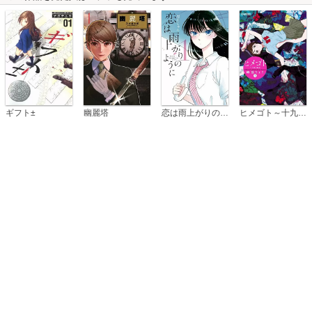
恋は雨上がりのように
ギフト±
幽麗塔
ヒメゴト～十九歳の制服～