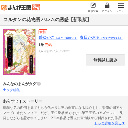
新規登録
ログイン
メニュー
スルタンの花物語 ハレムの誘惑【新装版】
女性
碧ゆかこ
春日かおる
（みどりゆかこ）
（かすがかおる）
1巻
完結
4人
がお気に入り登録中
無料試し読み
みんなのまんがタグ
タグ編集
あらすじ | ストーリー
病弱な弟の面倒を見てもらう代わりに王の側室になる決心をし、砂漠の国アル
マードに来たソフィア。だが、王位継承者ではない第三王子のアズールに、反
発しながらも惹かれてしまい…?※本作品は過去に宙出版から刊行された作品の
新装版です。本編に変更はありませんので、重複購入にご注意ください。
もっと詳細を見る▼