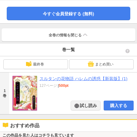
今すぐ会員登録する (無料)
全巻の情報を
閉じる
巻一覧
最終巻
まとめ買い
スルタンの花物語 ハレムの誘惑【新装版】(1)
127ページ
|
500pt
1
巻
試し読み
購入する
おすすめ作品
この作品を見た人はコチラも見ています