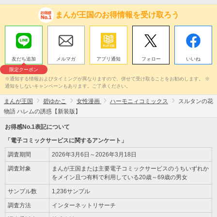
まんが王国のお得情報を受け取ろう
友だち追加
メルマガ
アプリ通知
フォロー
いいね
限定クーポン
※通知する情報およびタイミングが異なりますので、併せて受け取ることをお勧めします。 ※
通知をしないキャンペーンもあります。ご了承ください。
まんが王国
碧ゆかこ
女性漫画
ハーモニィコミックス
スルタンの花
物語 ハレムの誘惑【新装版】
お得感No.1表記について
「電子コミックサービスに関するアンケート」
調査期間
2026年3月6日～2026年3月18日
調査対象
まんが王国または主要電子コミックサービスのうちいずれか
をメイン且つ有料で利用している20歳～69歳の男女
サンプル数
1,236サンプル
調査方法
インターネットリサーチ