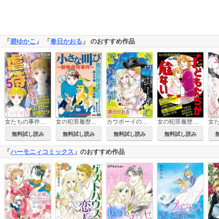
「
碧ゆかこ
」 「
春日かおる
」 のおすすめ作品
カウボーイの花嫁候補
女たちの事件簿Vol.40～虐待5～
女の犯罪履歴書Vol.40～小さな叫びー動物虐待事件ー～
女の犯罪履歴書Vol.46～子どもたちが危ない～
無料試し読み
無料試し読み
無料試し読み
無料試し読み
「
ハーモニィコミックス
」のおすすめ作品