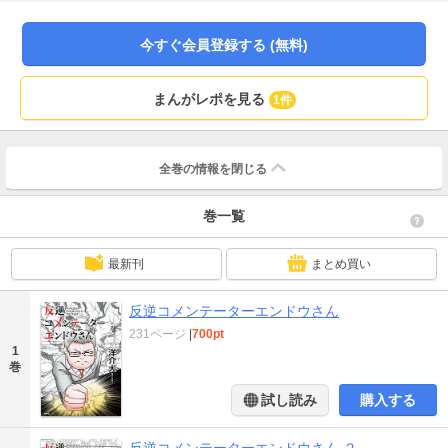
今すぐ会員登録する (無料)
まんがレポを見る
1件
全巻の情報を
閉じる
巻一覧
最新刊
まとめ買い
反逆コメンテーターエンドウさん
231ページ
|
700pt
1
巻
試し読み
購入する
反逆コメンテーターエンドウさん ２