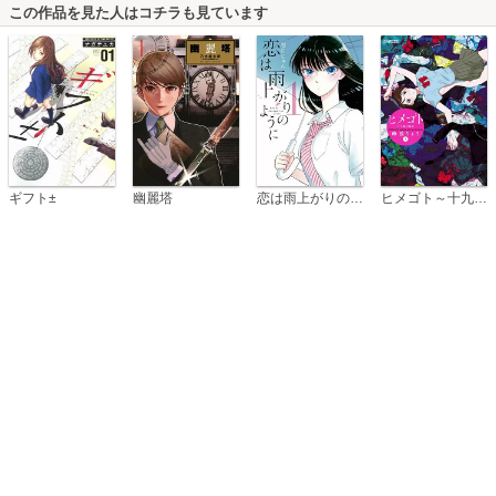
この作品を見た人はコチラも見ています
恋は雨上がりのように
ギフト±
幽麗塔
ヒメゴト～十九歳の制服～