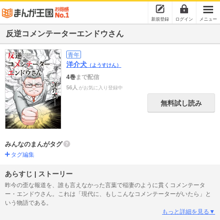
新規登録
ログイン
メニュー
反逆コメンテーターエンドウさん
青年
洋介犬
（ようすけん）
4巻
まで配信
56人
がお気に入り登録中
無料試し読み
みんなのまんがタグ
タグ編集
あらすじ | ストーリー
昨今の歪な報道を、誰も言えなかった言葉で稲妻のように貫くコメンテータ
ー・エンドウさん。これは「現代に、もしこんなコメンテーターがいたら」と
いう物語である。
もっと詳細を見る▼