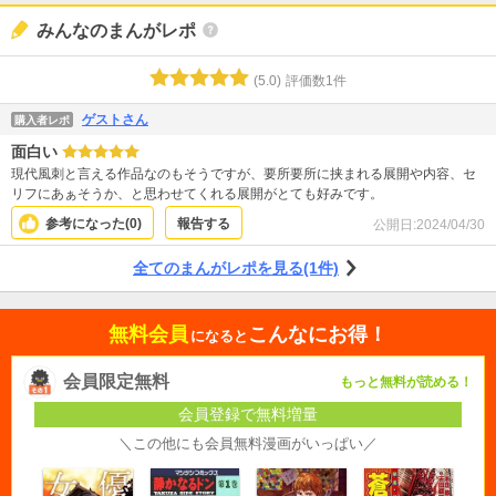
みんなのまんがレポ
(
5.0
)
評価数
1
件
ゲストさん
購入者レポ
面白い
現代風刺と言える作品なのもそうですが、要所要所に挟まれる展開や内容、セ
リフにあぁそうか、と思わせてくれる展開がとても好みです。
参考になった(
0
)
報告する
公開日:
2024/04/30
全てのまんがレポを見る(1件)
無料会員
こんなにお得！
になると
会員限定無料
もっと無料が読める！
会員登録で無料増量
＼この他にも会員無料漫画がいっぱい／