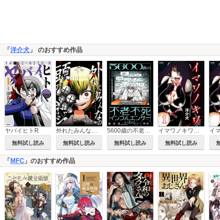
「
洋介犬
」 のおすすめ作品
ヤバイヒトR
外れたみんなの頭のネジ【GANMA!版】
5600歳の不老不死インフルエンサーいわく。(話売り)
イマワノキワ（分冊版）
イ
無料試し読み
無料試し読み
無料試し読み
無料試し読み
「
MFC
」のおすすめ作品