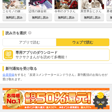
ニセモノの錬金術師
辺境の錬金術師 ～今更予算ゼロの職場に戻るとかもう無理～
令和のダラさん
異世界おじさん
無料試し読み
無料試し読み
無料試し読み
無料試し読み
読み方を選択
アプリで読む
ウェブで読む
専用アプリのダウンロード
サクサクまんがを読めて多機能！
新刊通知を受け取る
会員登録
をすると「反逆コメンテーターエンドウさん」新刊配信のお知らせが
受け取れます。