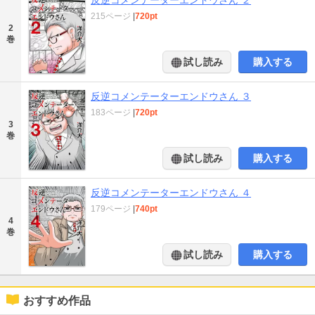
215ページ
|
720pt
2
巻
試し読み
購入する
反逆コメンテーターエンドウさん ３
183ページ
|
720pt
3
巻
試し読み
購入する
反逆コメンテーターエンドウさん ４
179ページ
|
740pt
4
巻
試し読み
購入する
おすすめ作品