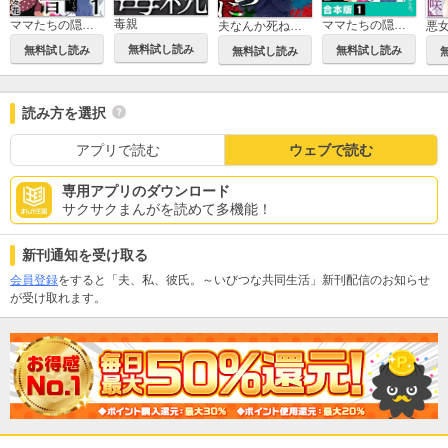
毒親
ママたちの隠れた本音～私たちはこうして離婚しました。
ママたちの隠れた本音～私たちはこうして離婚しました。【合本版】
夫なんか死ねばいいのに
無料試し読み
無料試し読み
無料試し読み
無料試し読み
読み方を選択
アプリで読む
ウェブで読む
専用アプリのダウンロード
サクサクまんがを読めて多機能！
新刊通知を受け取る
会員登録
をすると「夫、私、彼氏。～いびつな共同生活」新刊配信のお知らせ
が受け取れます。