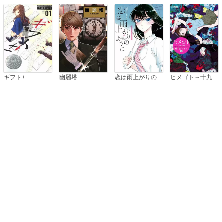
恋は雨上がりのように
ギフト±
幽麗塔
ヒメゴト～十九歳の制服～