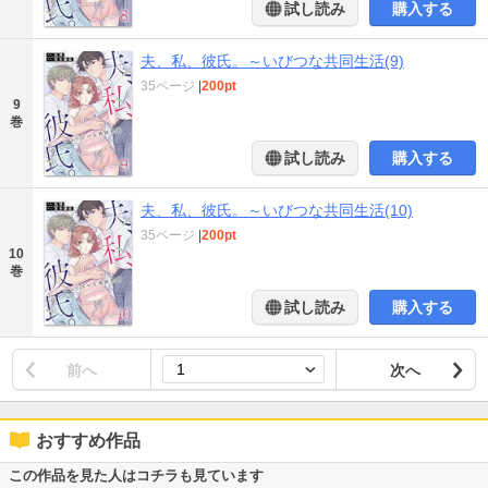
試し読み
購入する
夫、私、彼氏。～いびつな共同生活(9)
35ページ
|
200pt
9
巻
試し読み
購入する
夫、私、彼氏。～いびつな共同生活(10)
35ページ
|
200pt
10
巻
試し読み
購入する
前へ
次へ
おすすめ作品
この作品を見た人はコチラも見ています