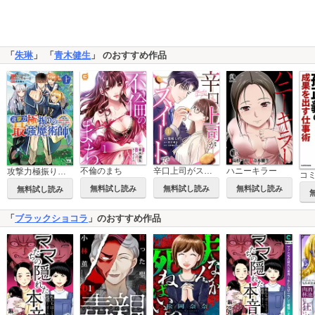
「
朱琳
」 「
青木健生
」 のおすすめ作品
不倫のまち
辛口上司がスイートで
ハニーキラー
攻撃力極振りの最強魔術師～筋力値9999の大剣士、転生して二度目の人生を歩む～
無料試し読み
無料試し読み
無料試し読み
無料試し読み
「
ブラックショコラ
」のおすすめ作品