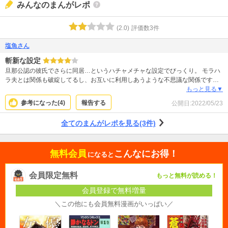
みんなのまんがレポ
(
2.0
)
評価数
3
件
塩魚さん
斬新な設定
旦那公認の彼氏でさらに同居…というハチャメチャな設定でびっくり。 モラハ
ラ夫とは関係も破綻してるし、お互いに利用しあうような不思議な関係です
が、 こんな関係続くのか？とハラハラドキドキします。 続きが楽しみです！
もっと見る▼
参考になった(
4
)
報告する
公開日:
2022/05/23
全てのまんがレポを見る(3件)
無料会員
こんなにお得！
になると
会員限定無料
もっと無料が読める！
会員登録で無料増量
＼この他にも会員無料漫画がいっぱい／