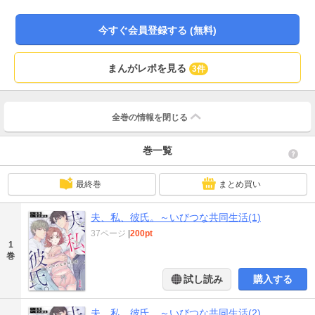
ートを始めた佳奈。そこで出会った年下の“いろいろ抜けてる”中舘優人という青
年。彼はのちに佳奈の愛人となり、佳奈と貴哉と三人で暮らすことになる。
今すぐ会員登録する (無料)
――夫、私、彼氏。いびつな関係な三人の生活の先に待つものは…？
まんがレポを見る
3件
全巻の情報を
閉じる
巻一覧
最終巻
まとめ買い
夫、私、彼氏。～いびつな共同生活(1)
37ページ
|
200pt
1
巻
試し読み
購入する
夫、私、彼氏。～いびつな共同生活(2)