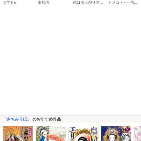
恋は雨上がりのように
ギフト±
幽麗塔
ヒメゴト～十九歳の制服～
「
さちみりほ
」 のおすすめ作品