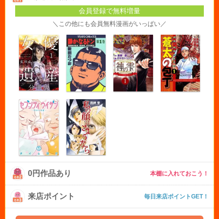
会員登録で無料増量
＼この他にも会員無料漫画がいっぱい／
0円作品あり
本棚に入れておこう！
来店ポイント
毎日来店ポイントGET！