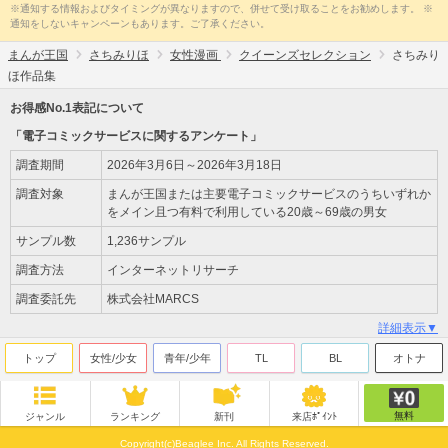
※通知する情報およびタイミングが異なりますので、併せて受け取ることをお勧めします。 ※
通知をしないキャンペーンもあります。ご了承ください。
まんが王国
さちみりほ
女性漫画
クイーンズセレクション
さちみり
ほ作品集
お得感No.1表記について
「電子コミックサービスに関するアンケート」
調査期間
2026年3月6日～2026年3月18日
調査対象
まんが王国または主要電子コミックサービスのうちいずれか
をメイン且つ有料で利用している20歳～69歳の男女
サンプル数
1,236サンプル
調査方法
インターネットリサーチ
調査委託先
株式会社MARCS
詳細表示▼
トップ
女性/少女
青年/少年
TL
BL
オトナ
無料
ジャンル
ランキング
新刊
来店ﾎﾟｲﾝﾄ
Copyright(c)Beaglee Inc. All Rights Reserved.