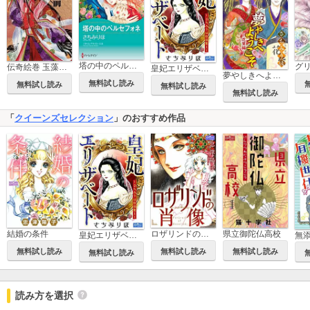
塔の中のペルセフォネ
グ
伝奇絵巻 玉藻の前
皇妃エリザベート～さちみりほ作品集１～
夢やしきへようこそ［1話売り］
無料試し読み
無料試し読み
無料試し読み
無料試し読み
「
クイーンズセレクション
」のおすすめ作品
結婚の条件
ロザリンドの肖像
県立御陀仏高校
無
皇妃エリザベート～さちみりほ作品集１～
無料試し読み
無料試し読み
無料試し読み
無料試し読み
読み方を選択