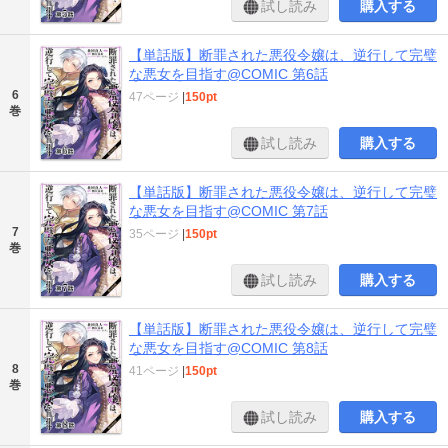
試し読み
購入する
【単話版】断罪された悪役令嬢は、逆行して完璧
な悪女を目指す@COMIC 第6話
6
47ページ
|
150pt
巻
試し読み
購入する
【単話版】断罪された悪役令嬢は、逆行して完璧
な悪女を目指す@COMIC 第7話
7
35ページ
|
150pt
巻
試し読み
購入する
【単話版】断罪された悪役令嬢は、逆行して完璧
な悪女を目指す@COMIC 第8話
8
41ページ
|
150pt
巻
試し読み
購入する