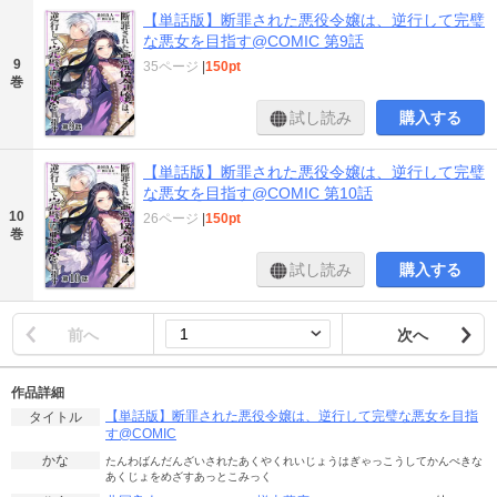
【単話版】断罪された悪役令嬢は、逆行して完璧
な悪女を目指す@COMIC 第9話
9
35ページ
|
150pt
巻
試し読み
購入する
【単話版】断罪された悪役令嬢は、逆行して完璧
な悪女を目指す@COMIC 第10話
10
26ページ
|
150pt
巻
試し読み
購入する
前へ
次へ
作品詳細
【単話版】断罪された悪役令嬢は、逆行して完璧な悪女を目指
タイトル
す@COMIC
かな
たんわばんだんざいされたあくやくれいじょうはぎゃっこうしてかんぺきな
あくじょをめざすあっとこみっく