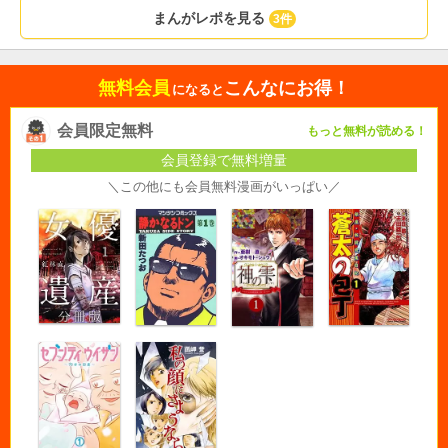
まんがレポを見る
3件
無料会員
こんなにお得！
になると
会員限定無料
もっと無料が読める！
会員登録で無料増量
＼この他にも会員無料漫画がいっぱい／