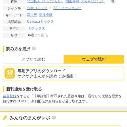
北国良人
楢山幕府
…他
作家
（きたぐにらと）
（ならやまばくふ）
少女コミック
SF・ファンタジー
ジャンル
異世界
悪役令嬢
キーワード
Celicaコミックス
掲載雑誌
TOブックス
発行元
36巻
まで配信
配信
読み方を選択
アプリで読む
ウェブで読む
専用アプリのダウンロード
サクサクまんがを読めて多機能！
新刊通知を受け取る
会員登録
をすると「【単話版】断罪された悪役令嬢は、逆行して完璧な悪女を
目指す@COMIC」新刊配信のお知らせが受け取れます。
みんなのまんがレポ