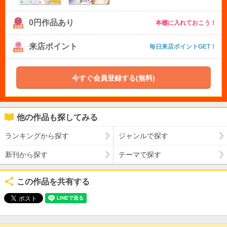
0円作品あり
本棚に入れておこう！
来店ポイント
毎日来店ポイントGET！
今すぐ会員登録する(無料)
他の作品も探してみる
ランキングから探す
ジャンルで探す
新刊から探す
テーマで探す
この作品を共有する