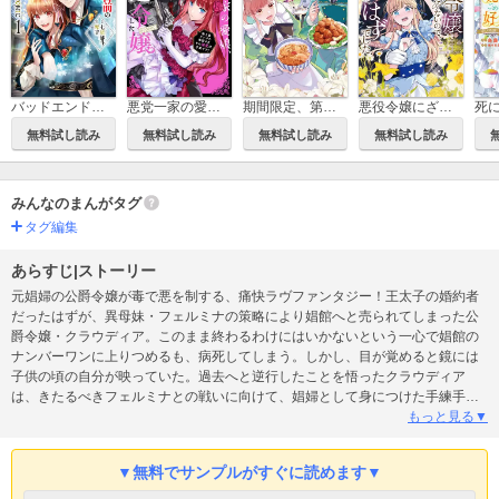
バッドエンド目前のヒロインに転生した私、今世では恋愛するつもりがチートな兄が離してくれません!?@COMIC
悪党一家の愛娘、転生先も乙女ゲームの極道令嬢でした。～最上級ランクの悪役さま、その溺愛は不要です！～@COMIC
期間限定、第四騎士団のキッチンメイド～結婚したくないので就職しました～@COMIC
悪役令嬢にざまぁされたくないので、お城勤めの高給取りを目指すはずでした@COMIC
無料試し読み
無料試し読み
無料試し読み
無料試し読み
みんなのまんがタグ
タグ編集
あらすじ|ストーリー
元娼婦の公爵令嬢が毒で悪を制する、痛快ラヴファンタジー！王太子の婚約者
だったはずが、異母妹・フェルミナの策略により娼館へと売られてしまった公
爵令嬢・クラウディア。このまま終わるわけにはいかないという一心で娼館の
ナンバーワンに上りつめるも、病死してしまう。しかし、目が覚めると鏡には
子供の頃の自分が映っていた。過去へと逆行したことを悟ったクラウディア
は、きたるべきフェルミナとの戦いに向けて、娼婦として身につけた手練手管
で次々と周りを味方に引き込んでいく。「フェルミナが悪女なら、それを超え
もっと見る▼
る“完璧な悪女”になってみせますわ！」
▼無料でサンプルがすぐに読めます▼