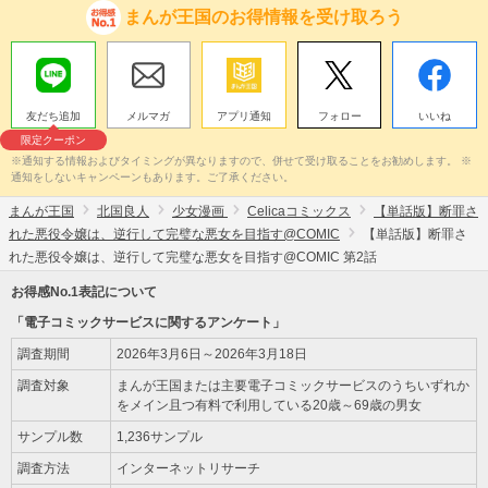
まんが王国のお得情報を受け取ろう
友だち追加
メルマガ
アプリ通知
フォロー
いいね
限定クーポン
※通知する情報およびタイミングが異なりますので、併せて受け取ることをお勧めします。 ※
通知をしないキャンペーンもあります。ご了承ください。
まんが王国
北国良人
少女漫画
Celicaコミックス
【単話版】断罪さ
れた悪役令嬢は、逆行して完璧な悪女を目指す@COMIC
【単話版】断罪さ
れた悪役令嬢は、逆行して完璧な悪女を目指す@COMIC 第2話
お得感No.1表記について
「電子コミックサービスに関するアンケート」
調査期間
2026年3月6日～2026年3月18日
調査対象
まんが王国または主要電子コミックサービスのうちいずれか
をメイン且つ有料で利用している20歳～69歳の男女
サンプル数
1,236サンプル
調査方法
インターネットリサーチ