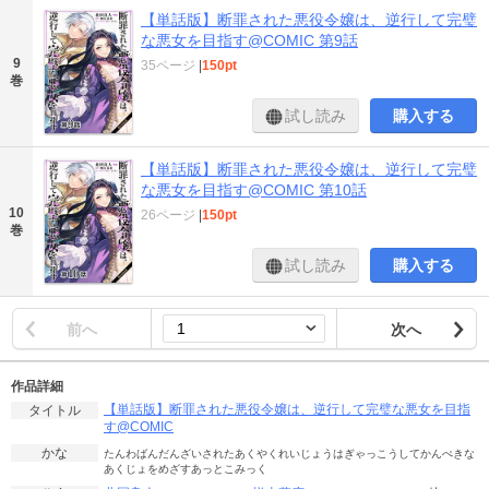
【単話版】断罪された悪役令嬢は、逆行して完璧
な悪女を目指す@COMIC 第9話
9
35ページ
|
150pt
巻
試し読み
購入する
【単話版】断罪された悪役令嬢は、逆行して完璧
な悪女を目指す@COMIC 第10話
10
26ページ
|
150pt
巻
試し読み
購入する
前へ
次へ
作品詳細
【単話版】断罪された悪役令嬢は、逆行して完璧な悪女を目指
タイトル
す@COMIC
かな
たんわばんだんざいされたあくやくれいじょうはぎゃっこうしてかんぺきな
あくじょをめざすあっとこみっく