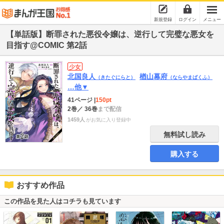
新規登録
ログイン
メニュー
【単話版】断罪された悪役令嬢は、逆行して完璧な悪女を
目指す@COMIC 第2話
少女
北国良人
楢山幕府
（きたぐにらと）
（ならやまばくふ）
…他▼
41ページ
|
150pt
2巻
／ 36巻
まで配信
1459人
がお気に入り登録中
無料試し読み
購入する
おすすめ作品
この作品を見た人はコチラも見ています