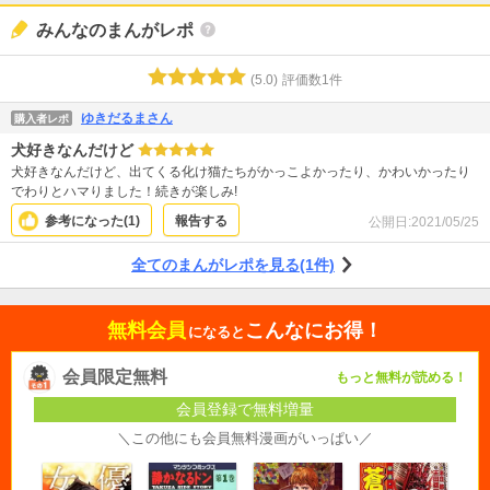
みんなのまんがレポ
(
5.0
)
評価数
1
件
ゆきだるまさん
購入者レポ
犬好きなんだけど
犬好きなんだけど、出てくる化け猫たちがかっこよかったり、かわいかったり
でわりとハマりました！続きが楽しみ!
参考になった(
1
)
報告する
公開日:
2021/05/25
全てのまんがレポを見る(1件)
無料会員
こんなにお得！
になると
会員限定無料
もっと無料が読める！
会員登録で無料増量
＼この他にも会員無料漫画がいっぱい／