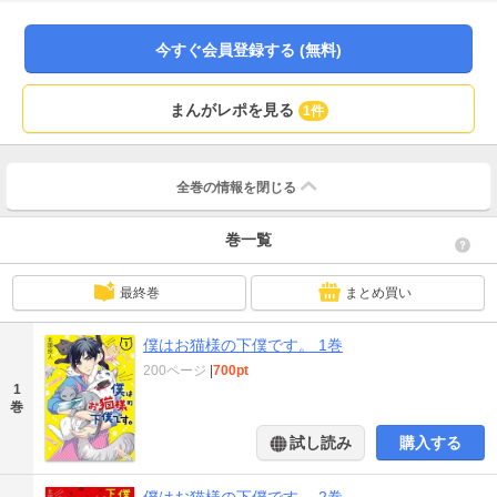
今すぐ会員登録する (無料)
まんがレポを見る
1件
全巻の情報を
閉じる
巻一覧
最終巻
まとめ買い
僕はお猫様の下僕です。 1巻
200ページ
|
700pt
1
巻
試し読み
購入する
僕はお猫様の下僕です。 2巻