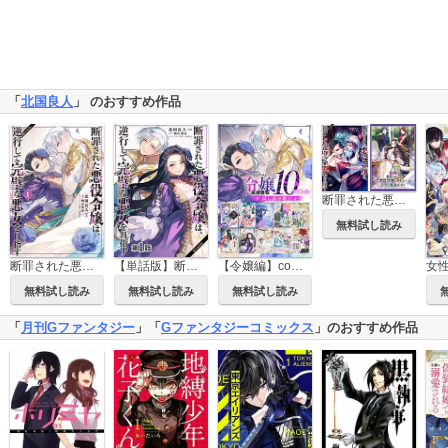
「
北国良人
」 のおすすめ作品
断罪された悪役令嬢は、逆行して完璧な悪女を目指す@COMIC 第6巻【舞台パンフレット付き】
無料試し読み
断罪された悪役令嬢は、逆行して完璧な悪女を目指す@COMIC
【単話版】断罪された悪役令嬢は、逆行して完璧な悪女を目指す@COMIC
【令嬢編】comicコロナ 人気10タイトル試し読み冊子
無料試し読み
無料試し読み
無料試し読み
「
月刊Gファンタジー
」「
Gファンタジーコミックス
」のおすすめ作品