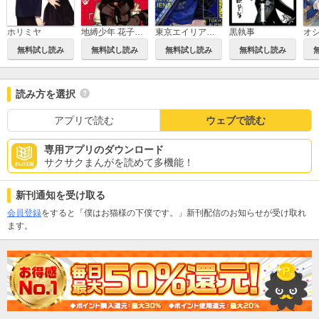
ホリミヤ
地縛少年 花子くん
東京エイリアンズ
黒執事
無料試し読み
無料試し読み
無料試し読み
無料試し読み
読み方を選択
アプリで読む
ウェブで読む
専用アプリのダウンロード
サクサクまんがを読めて多機能！
新刊通知を受け取る
会員登録
をすると「僕はお猫様の下僕です。」新刊配信のお知らせが受け取れ
ます。