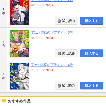
200ページ
|
700pt
2
巻
試し読み
購入する
僕はお猫様の下僕です。 3巻
200ページ
|
700pt
3
巻
試し読み
購入する
僕はお猫様の下僕です。 4巻
216ページ
|
700pt
4
巻
試し読み
購入する
おすすめ作品