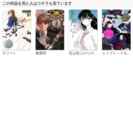
この作品を見た人はコチラも見ています
恋は雨上がりのように
ギフト±
幽麗塔
ヒメゴト～十九歳の制服～