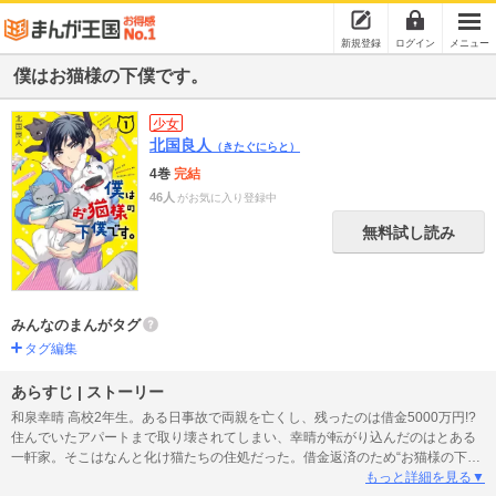
新規登録
ログイン
メニュー
僕はお猫様の下僕です。
少女
北国良人
（きたぐにらと）
4巻
完結
46人
がお気に入り登録中
無料試し読み
みんなのまんがタグ
タグ編集
あらすじ | ストーリー
和泉幸晴 高校2年生。ある日事故で両親を亡くし、残ったのは借金5000万円!?
住んでいたアパートまで取り壊されてしまい、幸晴が転がり込んだのはとある
一軒家。そこはなんと化け猫たちの住処だった。借金返済のため“お猫様の下
僕”に任命されて…!? ドタバタお猫様コメディ、待望の第1巻!
もっと詳細を見る▼