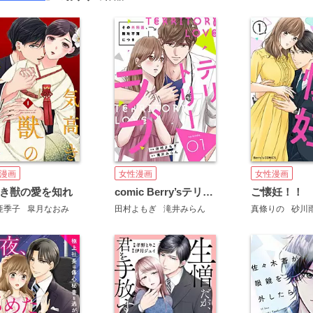
漫画
女性漫画
女性漫画
き獣の愛を知れ
comic Berry’sテリトリーラブ～その外科医、難攻不落につき～
ご懐妊！！
亜季子
皐月なおみ
田村よもぎ
滝井みらん
真條りの
砂川