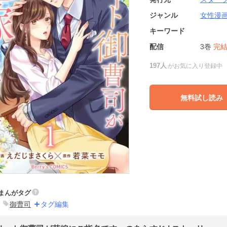
ジャンル
女性漫
キーワード
配信
3巻
完
197人
がお気に入り登録中
無料試し読み
まんがタグ
御曹司
タグ編集