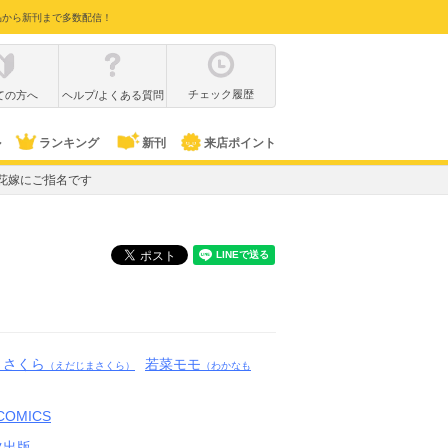
品から新刊まで多数配信！
チェック履歴
ての方へ
ヘルプ/よくある質問
ル
ランキング
新刊
来店ポイント
花嫁にご指名です
まさくら
若菜モモ
（えだじまさくら）
（わかなも
 COMICS
ツ出版