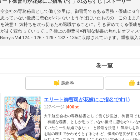
リート御曹司が花嫁にご指名です」のあらすじ | ストーリー
航空会社の専務秘書として働く汐里は、御曹司でもある専務・優成に６
か思っていない優成に恋心がバレないようそばにいたものの、このまま
活を決意！ 気持ちを吹っ切るため退職することに。引き留めてくる優成
が甘く変わっていって…!? 極上の御曹司×有能な秘書の焦れ甘オフィ
c Berry's Vol.124・126・129・132・135に収録されています。重
巻一覧
最終巻
エリート御曹司が花嫁にご指名です(1)
127ページ |
400pt
大手航空会社の専務秘書として働く汐里は、御曹司で
「有能な秘書」としか思っていない優成に恋心がバレな
ていたら一生結婚できない…と婚活を決意！ 気持ちを
を嘘の理由でかわそうとするけれど、優成の態度が甘く変
れ甘オフィスラブ、開幕！(この作品は電子コミック誌comic Ber