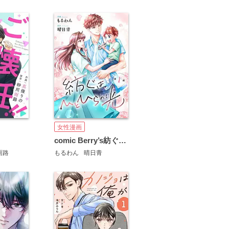
女性漫画
comic Berry’s紡ぐはひとひらの光
雨路
もるわん
晴日青