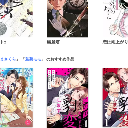
ト±
幽麗塔
まさくら
」 「
若菜モモ
」 のおすすめ作品