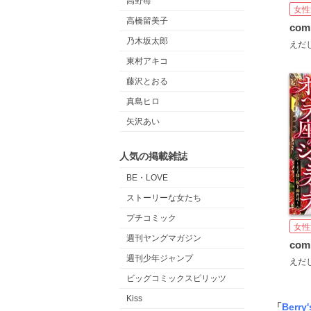
高野苺
女性
高橋留美子
乃木坂太郎
えだ
東村アキコ
藤沢とおる
真島ヒロ
矢沢あい
人気の掲載雑誌
BE・LOVE
ストーリーな女たち
プチコミック
女性
週刊ヤングマガジン
週刊少年ジャンプ
えだ
ビッグコミックスピリッツ
Kiss
「
Berry