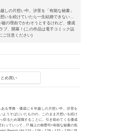
年越しの片想い中。汐里を「有能な秘書」
片想いを続けていたら一生結婚できない…
を嘘の理由でかわそうとするけれど、優成
スラブ、開幕！(この作品は電子コミック誌
複購入にご注意ください)
まとめ買い
もある専務・優成に６年越しの片想い中。汐里を
いようそばにいたものの、このまま片想いを続け
吹っ切るため退職することに。引き留めてくる優成
わっていって…!? 極上の御曹司×有能な秘書の焦
ry's Vol.124・126・129・132・135に収