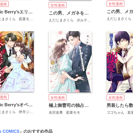
女性漫画
漫画
女性漫画
comic Berry’sエリート御曹司が花嫁にご指名です
この男、メガネを外すと豹変します。[ボル恋comic]
えだじまさくら
じまさくら
若菜モモ
えだじまさくら
ボルテージ
漫画
女性漫画
女性漫画
comic Berry’sオペラ座のシンデレラ～王子様は極上御曹司～
極上御曹司の独占愛～愛され契約妻になりました～
じまさくら
伊月ジュイ
水沢友希
若菜モモ
ゴゴちゃん
若
's COMICS
」のおすすめ作品