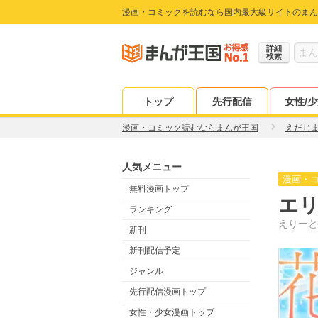
漫画・コミックを読むなら国内最大級サイトのまん
詳細
検索
トップ
先行配信
女性/
漫画・コミック読むならまんが王国
えだじ
人気メニュー
漫画・
無料漫画トップ
エ
ランキング
えりーと
新刊
新刊配信予定
ジャンル
先行配信漫画トップ
女性・少女漫画トップ