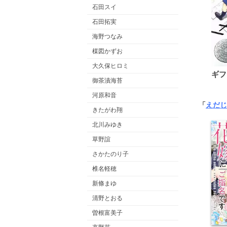
石田スイ
石田拓実
海野つなみ
楳図かずお
大久保ヒロミ
ギフ
御茶漬海苔
河原和音
「
えだじ
きたがわ翔
北川みゆき
草野誼
さかたのり子
椎名軽穂
新條まゆ
清野とおる
曽根富美子