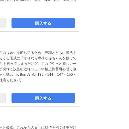
購入する
年の片思いを断ち切るため、辞職とともに婚活を
てくる優成に「それなら専務が赤ちゃんを授けて
ことを言ってしまったけど、これでやっと新しい一
現れて汐里を連れ出し…!? 極上御曹司の甘く激
 Berry's Vol.139・144・147・150・
注意ください)
購入する
里と優成。これからの日々に期待を抱く汐里だけ