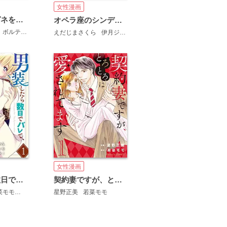
女性漫画
この男、メガネを外すと豹変します。【合本版】[ボル恋comic]
オペラ座のシンデレラ～王子様は極上御曹司～
ボルテージ
えだじまさくら
伊月ジュイ
女性漫画
男装したら数日でバレて、国王陛下に溺愛されています
契約妻ですが、とろとろに愛されてます
菜モモ
武村ゆみこ
星野正美
若菜モモ