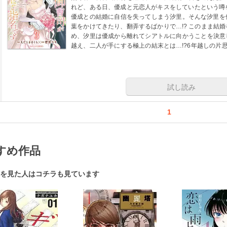
れど、ある日、優成と元恋人がキスをしていたという噂を
優成との結婚に自信を失ってしまう汐里。そんな汐里を
葉をかけてきたり、翻弄するばかりで…!? このまま結
め、汐里は優成から離れてシアトルに向かうことを決意
越え、二人が手にする極上の結末とは…!?6年越しの片
オフィスラブ、ついに完結！(この作品は電子コミック誌comic Be
載の11話～15話を収録しております。重複購入にご注意
試し読み
1
すめ作品
を見た人はコチラも見ています