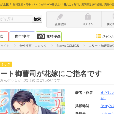
が王国！
無料漫画・電子コミックが10,000冊以上！1冊丸ごと無料、期間限定無料漫画、完結作
ログイン
会員登録
初め
少女
青年/少年
無料漫画
ジャン
まさくら
女性漫画・コミック
Berry's COMICS
エリート御曹司が
コミック
リート御曹司が花嫁にご指名です
おんぞうしがはなよめにごしめいです
著者・作者
えだじ
も）
掲載雑誌
Berry's
発行元
スター