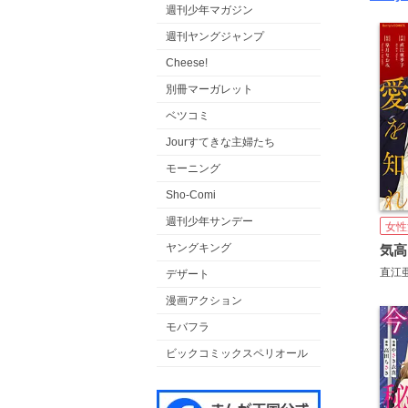
週刊少年マガジン
週刊ヤングジャンプ
Cheese!
別冊マーガレット
ベツコミ
Jourすてきな主婦たち
モーニング
Sho-Comi
週刊少年サンデー
女性
ヤングキング
気高
直江
デザート
漫画アクション
モバフラ
ビックコミックスペリオール