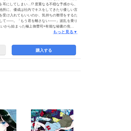
耳にしてしまい…!? 度重なる不穏な予感から、
他所に、優成は社内でキスをしてきたり優しい言
婚を受け入れてもいいのか、気持ちの整理をするた
して――。「もう君を離さない――」波乱を乗り
思いから始まった極上御曹司×有能な秘書の焦れ甘
もっと見る▼
rry's Vol.161・166・169・172・174掲
ください)
購入する