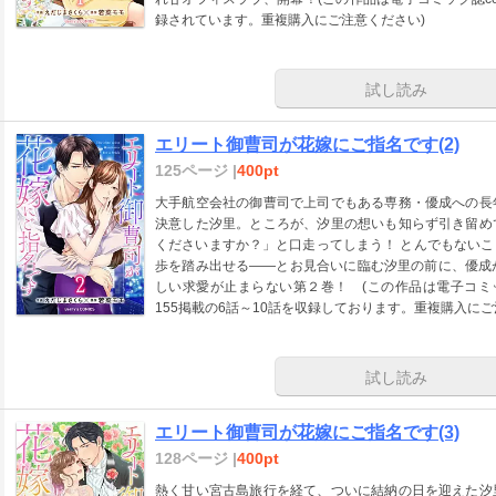
録されています。重複購入にご注意ください)
試し読み
エリート御曹司が花嫁にご指名です(2)
125ページ |
400pt
大手航空会社の御曹司で上司でもある専務・優成への長
決意した汐里。ところが、汐里の想いも知らず引き留め
くださいますか？」と口走ってしまう！ とんでもない
歩を踏み出せる――とお見合いに臨む汐里の前に、優成が
しい求愛が止まらない第２巻！ (この作品は電子コミック誌comic
155掲載の6話～10話を収録しております。重複購入にご
試し読み
エリート御曹司が花嫁にご指名です(3)
128ページ |
400pt
熱く甘い宮古島旅行を経て、ついに結納の日を迎えた汐