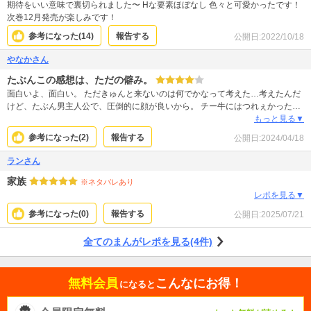
いくシーンも期待しちゃってます！優くんがとても純粋なのでなかなかないで
期待をいい意味で裏切られました〜 Hな要素ほぼなし 色々と可愛かったです！
しょうが、君の気持ちはどうなの！？ってなってます笑 結論、尊いです笑
次巻12月発売が楽しみです！
参考になった(
14
)
報告する
公開日:
2022/10/18
やなかさん
たぶんこの感想は、ただの僻み。
面白いよ、面白い。 ただきゅんと来ないのは何でかなって考えた…考えたんだ
けど、たぶん男主人公で、圧倒的に顔が良いから。 チー牛にはつれぇかった
わ、ってことなんだと思うたぶん。でもきゅんと来る少女漫画も顔いいもん
もっと見る▼
な…と思いもしたけど、やっぱり男主人公つまり同棲目線だから…母親から顔
参考になった(
2
)
報告する
公開日:
2024/04/18
以外なんも継いでない…って言われても、顔継いでんじゃねえか！！モデルな
ら低身長でもいける層あるだろそこで飯食ってろ！！とか思ったのかもしれな
ランさん
い。 だから、チー牛の僻み。 あとは単純に、面白いし可愛いと思うんだけどヒ
家族
ロイン3人がどの娘もそんなに刺さらなかった…だから2巻以降そんなに気にな
※ネタバレあり
れない…みたいなところ。 客観☆4~5、主観バチバチでマイナス1、ってとこで
レポを見る▼
す。
参考になった(
0
)
報告する
公開日:
2025/07/21
全てのまんがレポを見る(4件)
無料会員
こんなにお得！
になると