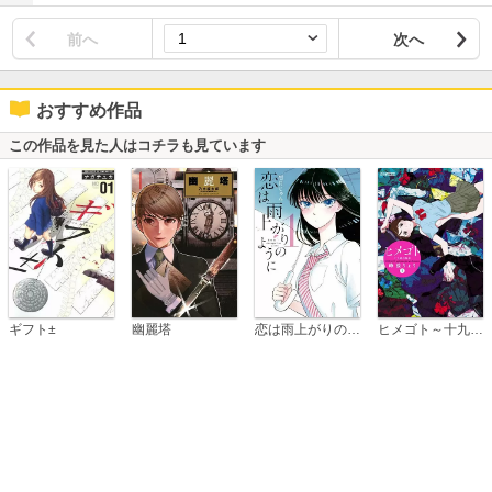
前へ
次へ
おすすめ作品
この作品を見た人はコチラも見ています
恋は雨上がりのように
ギフト±
幽麗塔
ヒメゴト～十九歳の制服～