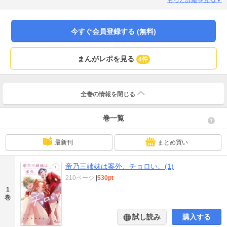
の三姉妹が動揺、狼狽、そしてときめく…一つ屋根の下で送る、天才凡才交わ
る恋と家族の物語。
今すぐ会員登録する (無料)
まんがレポを見る
4件
全巻の情報を
閉じる
巻一覧
最新刊
まとめ買い
帝乃三姉妹は案外、チョロい。(1)
210ページ
|
530pt
1
巻
試し読み
購入する