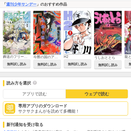
「
週刊少年サンデー
」のおすすめ作品
葬送のフリーレン
H2
龍
今際の国のアリス
うしおととら
無料試し読み
無料試し読み
無料試し読み
無料試し読み
読み方を選択
アプリで読む
ウェブで読む
専用アプリのダウンロード
サクサクまんがを読めて多機能！
新刊通知を受け取る