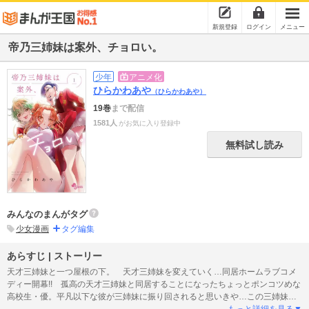
新規登録
ログイン
メニュー
帝乃三姉妹は案外、チョロい。
少年
アニメ化
ひらかわあや
（ひらかわあや）
19巻
まで配信
1581人
がお気に入り登録中
無料試し読み
みんなのまんがタグ
少女漫画
タグ編集
あらすじ | ストーリー
天才三姉妹と一つ屋根の下。 天才三姉妹を変えていく…同居ホームラブコメ
ディー開幕!! 孤高の天才三姉妹と同居することになったちょっとポンコツめな
高校生・優。平凡以下な彼が三姉妹に振り回されると思いきや…この三姉妹、
案外、チョロい――？ 優との生活で変わっていく三姉妹の心模様。才色兼備
もっと詳細を見る▼