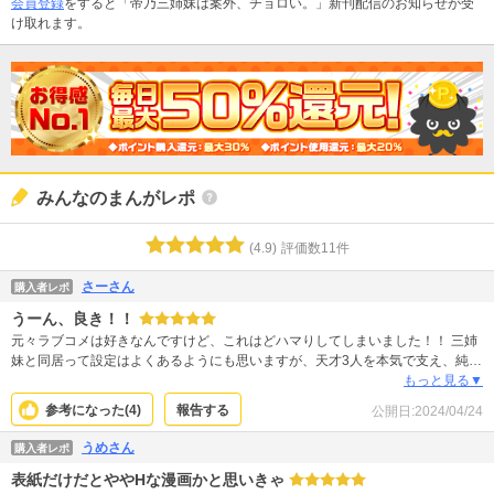
会員登録
をすると「帝乃三姉妹は案外、チョロい。」新刊配信のお知らせが受
け取れます。
みんなのまんがレポ
(
4.9
)
評価数
11
件
さーさん
購入者レポ
うーん、良き！！
元々ラブコメは好きなんですけど、これはどハマりしてしまいました！！ 三姉
妹と同居って設定はよくあるようにも思いますが、天才3人を本気で支え、純粋
な家族になろうとしてる主人公の恋心の無さ、逆にそのせいで揺さぶられてし
もっと見る▼
まう三姉妹…ってのがとても好きです！！ 三姉妹のスイッチオンオフの姿もギ
参考になった(
4
)
報告する
公開日:
2024/04/24
ャップがあってかっこよかったりかわいかったり、主人公も顔だけは良い設定
なので時々出てくる説得力のオーラ、心地良すぎます！！どんなエンドになる
うめさん
購入者レポ
のかなと気になりつつも、終わらずにこのままの4人をずっと見続けていたいよ
表紙だけだとややHな漫画かと思いきゃ
うな気持ちにもなります笑 けど！どこかでやっぱり少しばかりの一線を超えて