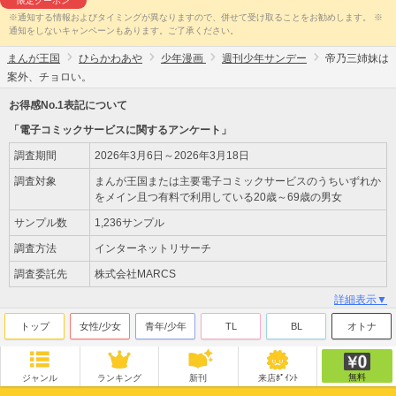
限定クーポン
※通知する情報およびタイミングが異なりますので、併せて受け取ることをお勧めします。 ※
通知をしないキャンペーンもあります。ご了承ください。
まんが王国
ひらかわあや
少年漫画
週刊少年サンデー
帝乃三姉妹は
案外、チョロい。
お得感No.1表記について
「電子コミックサービスに関するアンケート」
調査期間
2026年3月6日～2026年3月18日
調査対象
まんが王国または主要電子コミックサービスのうちいずれか
をメイン且つ有料で利用している20歳～69歳の男女
サンプル数
1,236サンプル
調査方法
インターネットリサーチ
調査委託先
株式会社MARCS
詳細表示▼
トップ
女性/少女
青年/少年
TL
BL
オトナ
無料
ジャンル
ランキング
新刊
来店ﾎﾟｲﾝﾄ