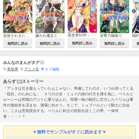
異世界NTR～親友のオンナを最強スキルで堕とす方法～【電子単行本】
追放されるたびにスキルを手に入れた俺が、100の異世界で2周目無双【電子単行本】
嫌われ魔女と体が入れ替わったけれど、私は今日も元気に暮らしています！【電子単行本】
攻撃力極振りの最強魔術師～筋力値9999の大剣士、転生して二度目の人生を歩む～
無料試し読み
無料試し読み
無料試し読み
無料試し読み
みんなのまんがタグ
異世界
アニメ化
タグ編集
あらすじ|ストーリー
「アンタは引き籠もっていたんじゃない。準備してたのさ。いつか回ってくる
「役目」のためにな」 スリの少女・ミュイの姉の行方を捜す為に、ベリルと
ルーシーは宵闇のアジトに乗り込んだ。宵闇一味の制圧に尽力したベリルは事
件の後始末を済ませ、酒場に向かう。そこで、シュプールという騎士に出会
い、二人は意気投合する。ベリルに剣士の役割を説くこの男、一体何
者・・・！？
▼無料でサンプルがすぐに読めます▼