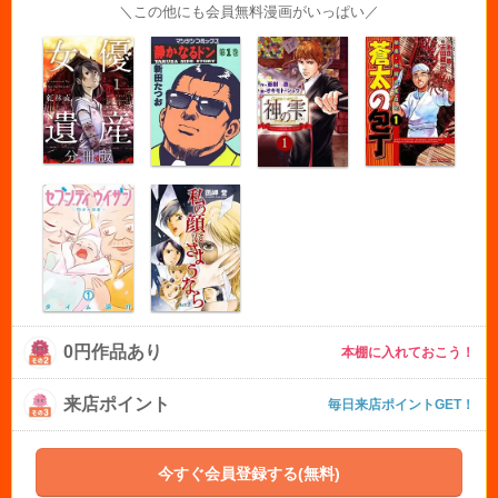
＼この他にも会員無料漫画がいっぱい／
0円作品あり
本棚に入れておこう！
来店ポイント
毎日来店ポイントGET！
今すぐ会員登録する(無料)