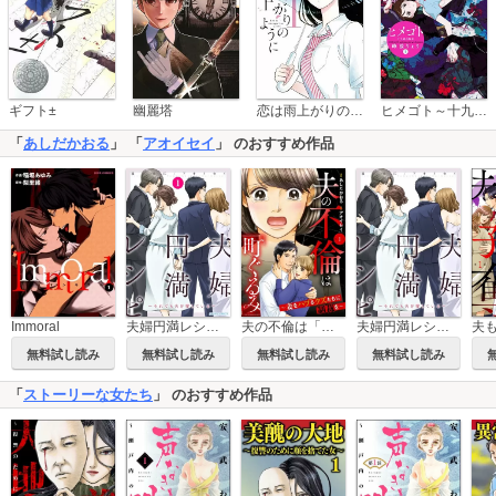
恋は雨上がりのように
ギフト±
幽麗塔
ヒメゴト～十九歳の制服～
「
あしだかおる
」 「
アオイセイ
」 のおすすめ作品
Immoral
夫の不倫は「町ぐるみ」 ～妻をハブるクズたちに制裁を～（分冊版）
夫婦円満レシピ～それでも夫を愛している～
夫婦円満レシピ～それでも夫を愛している～ 分冊版
無料試し読み
無料試し読み
無料試し読み
無料試し読み
「
ストーリーな女たち
」 のおすすめ作品