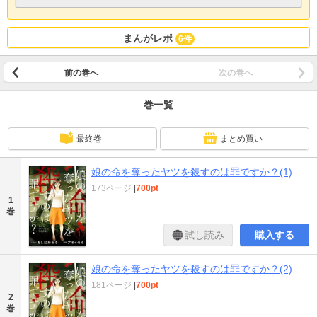
まんがレポ
6件
前の巻へ
次の巻へ
巻一覧
最終巻
まとめ買い
娘の命を奪ったヤツを殺すのは罪ですか？(1)
173ページ
|
700pt
1
巻
試し読み
購入する
娘の命を奪ったヤツを殺すのは罪ですか？(2)
181ページ
|
700pt
2
巻