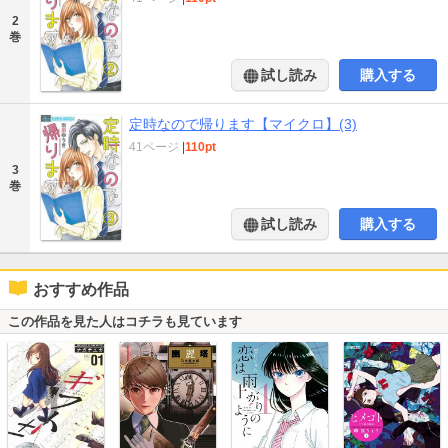
2
巻
試し読み
購入する
定時なので帰ります【マイクロ】(3)
41ページ
|
110pt
3
巻
試し読み
購入する
おすすめ作品
この作品を見た人はコチラも見ています