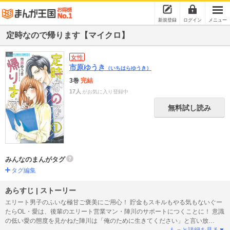
新規登録
ログイン
メニュー
定時なので帰ります【マイクロ】
女性
市原ゆうき
（いちはらゆうき）
3巻
完結
17人
がお気に入り登録中
無料試し読み
みんなのまんがタグ
タグ編集
あらすじ | ストーリー
エリート男子のふいな極甘ご褒美にご用心！ 貯金もスキルもやる気もないぐー
たらOL・愛は、後輩のエリート営業マン・陣川のサポートにつくことに！ 意識
の低い愛の態度を見かねた陣川は「俺のために生きてください」と言い放
ち…！？ 意識低いOL×エリート男子に恋は芽生える！？奇跡のオフィスラブ！
もっと詳細を見る▼