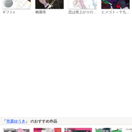
恋は雨上がりのように
ギフト±
幽麗塔
ヒメゴト～十九歳の制服～
「
市原ゆうき
」 のおすすめ作品