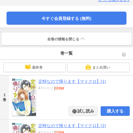
第1話！
今すぐ会員登録する (無料)
全巻の情報を
閉じる
巻一覧
最終巻
まとめ買い
定時なので帰ります【マイクロ】(1)
47ページ
|
110pt
1
巻
試し読み
購入する
定時なので帰ります【マイクロ】(2)
41ページ
|
110pt