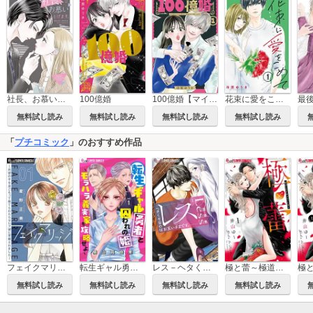
社長、お慕い申し上げます。
100億婚
100億婚【マイクロ】
花束に愛をこめて【マイクロ】
最
無料試し読み
無料試し読み
無料試し読み
無料試し読み
「
プチコミック
」のおすすめ作品
フェイクマリッジ～元彼の子を身ごもって捨てられたらセレブ彼に求婚されました～【マイクロ】
転生ギャル勇者と囚われの姫～モラハラ義実家を攻略せよ～【マイクロ】
レス－ヘタくそなのはお互いさまです。－【マイクロ】
極と蕾～極道と恋を知らない人妻と～
無料試し読み
無料試し読み
無料試し読み
無料試し読み