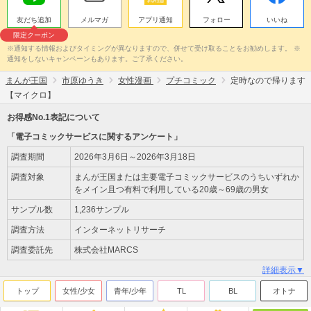
友だち追加
メルマガ
アプリ通知
フォロー
いいね
限定クーポン
※通知する情報およびタイミングが異なりますので、併せて受け取ることをお勧めします。 ※
通知をしないキャンペーンもあります。ご了承ください。
まんが王国
市原ゆうき
女性漫画
プチコミック
定時なので帰ります
【マイクロ】
お得感No.1表記について
「電子コミックサービスに関するアンケート」
調査期間
2026年3月6日～2026年3月18日
調査対象
まんが王国または主要電子コミックサービスのうちいずれか
をメイン且つ有料で利用している20歳～69歳の男女
サンプル数
1,236サンプル
調査方法
インターネットリサーチ
調査委託先
株式会社MARCS
詳細表示▼
トップ
女性/少女
青年/少年
TL
BL
オトナ