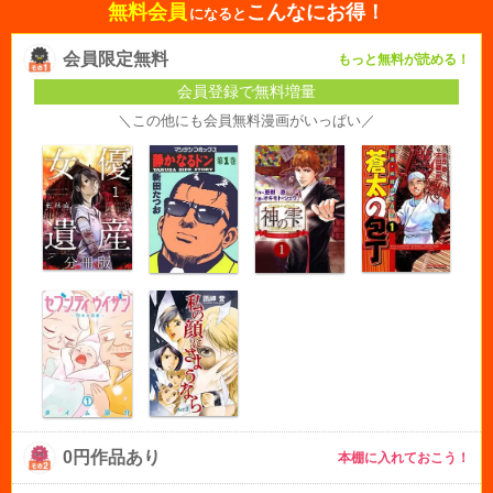
無料会員
こんなにお得！
になると
会員限定無料
もっと無料が読める！
会員登録で無料増量
＼この他にも会員無料漫画がいっぱい／
0円作品あり
本棚に入れておこう！