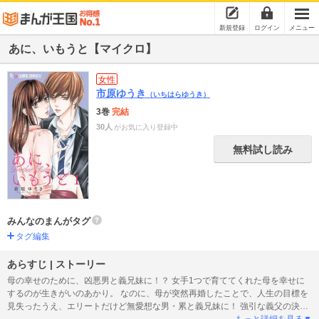
新規登録
ログイン
メニュー
あに、いもうと【マイクロ】
女性
市原ゆうき
（いちはらゆうき）
3巻
完結
30人
がお気に入り登録中
無料試し読み
みんなのまんがタグ
タグ編集
あらすじ | ストーリー
母の幸せのために、凶悪男と義兄妹に！？ 女手1つで育ててくれた母を幸せに
するのが生きがいのあかり。 なのに、母が突然再婚したことで、人生の目標を
見失ったうえ、エリートだけど無愛想な男・累と義兄妹に！ 強引な義父の決定
で、義父と義兄・累を含めたまさかの４人暮らしがスタート。 母が幸せになれ
もっと詳細を見る▼