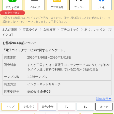
友だち追加
メルマガ
アプリ通知
フォロー
いいね
限定クーポン
※通知する情報およびタイミングが異なりますので、併せて受け取ることをお勧めします。 ※
通知をしないキャンペーンもあります。ご了承ください。
まんが王国
市原ゆうき
女性漫画
プチコミック
あに、いもうと【マ
イクロ】
お得感No.1表記について
「電子コミックサービスに関するアンケート」
調査期間
2026年3月6日～2026年3月18日
調査対象
まんが王国または主要電子コミックサービスのうちいずれか
をメイン且つ有料で利用している20歳～69歳の男女
サンプル数
1,236サンプル
調査方法
インターネットリサーチ
調査委託先
株式会社MARCS
詳細表示▼
トップ
女性/少女
青年/少年
TL
BL
オトナ