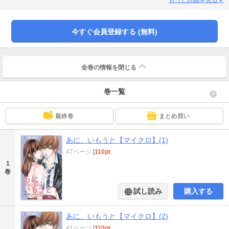
るなら、この手強い義兄と本物の家族になってやる！と意気込むあかりだけれ
ど…？ 第1話！
今すぐ会員登録する (無料)
全巻の情報を
閉じる
巻一覧
最終巻
まとめ買い
あに、いもうと【マイクロ】(1)
47ページ
|
110pt
1
巻
試し読み
購入する
あに、いもうと【マイクロ】(2)
41ページ
|
110pt