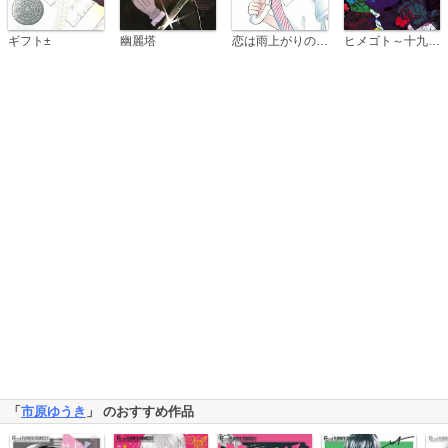
恋は雨上がりのように
ギフト±
幽麗塔
ヒメゴト～十九歳の制服～
「
市原ゆうき
」 のおすすめ作品