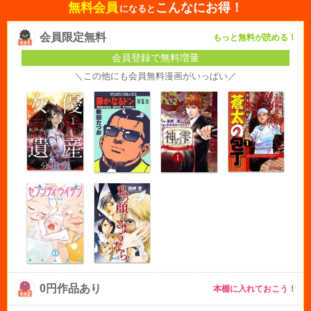
無料会員
こんなにお得！
になると
会員限定無料
もっと無料が読める！
会員登録で無料増量
＼この他にも会員無料漫画がいっぱい／
0円作品あり
本棚に入れておこう！