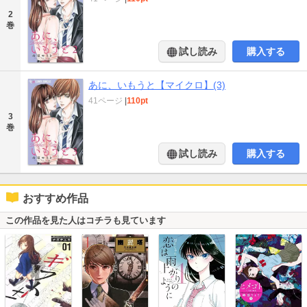
2
巻
試し読み
購入する
あに、いもうと【マイクロ】(3)
41ページ
|
110pt
3
巻
試し読み
購入する
おすすめ作品
この作品を見た人はコチラも見ています