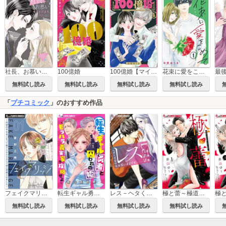
社長、お慕い申し上げます。
100億婚
100億婚【マイクロ】
花束に愛をこめて【マイクロ】
最
無料試し読み
無料試し読み
無料試し読み
無料試し読み
「
プチコミック
」のおすすめ作品
フェイクマリッジ～元彼の子を身ごもって捨てられたらセレブ彼に求婚されました～【マイクロ】
転生ギャル勇者と囚われの姫～モラハラ義実家を攻略せよ～【マイクロ】
レス－ヘタくそなのはお互いさまです。－【マイクロ】
極と蕾～極道と恋を知らない人妻と～
無料試し読み
無料試し読み
無料試し読み
無料試し読み