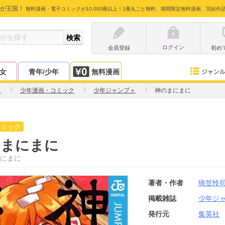
が王国！
無料漫画・電子コミックが10,000冊以上！1冊丸ごと無料、期間限定無料漫画、完結作
ログイン
会員登録
初め
少女
青年/少年
無料漫画
ジャン
司
少年漫画・コミック
少年ジャンプ＋
神のまにまに
コミック
のまにまに
にまに
著者・作者
猗笠怜
掲載雑誌
少年ジ
発行元
集英社