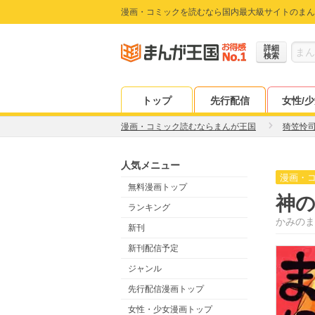
漫画・コミックを読むなら国内最大級サイトのまん
詳細
検索
トップ
先行配信
女性/
漫画・コミック読むならまんが王国
猗笠怜
人気メニュー
漫画・
無料漫画トップ
神
ランキング
かみのま
新刊
新刊配信予定
ジャンル
先行配信漫画トップ
女性・少女漫画トップ