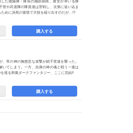
翻した陰陽隊・隊長の織部絹依。彼女が率いる隊
千世や武道隊の隊員達は苦戦し、次第に追い込ま
ために決死の覚悟で大技を繰り出すのだが…!?
購入する
が、宵の神の無慈悲な攻撃が絹千世達を襲った。
解いてしまう。一方、自身の神の魂と戦う一進は
を巡る和風ダークファンタジー、ここに完結!!
購入する