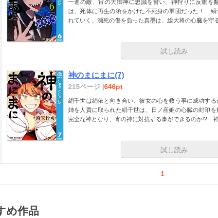
一進の敵、宵の大御神に忠誠を誓い、神狩りに反旗を
は、死体に再生の術をかけた不死身の軍団だった！ 絹
れていく。瀕死の傷を負った真墨は、総大将の心臓を守る
試し読み
神のまにまに(7)
215ページ |
646pt
絹千世は絹依と向き合い、彼女の心を救う事に成功する
姉を人質に取られた絹千世は、日ノ産姫の心臓の封印を
完全な神となり、宵の神に対抗する事ができるのか!? 神
試し読み
1
すめ作品