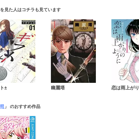
を見た人はコチラも見ています
ト±
幽麗塔
司
」 のおすすめ作品