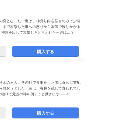
の身となった一進は、神狩り内を強さのみで少将
にまで攻撃した事への怒りから本気で殴りかかる
神器を出して攻撃しろと言われた一進は…!?
購入する
秋水の三人。その町で食事をした者は食欲に支配
ら救おうとした一進は、右腕を残して食われてし
独りで元凶の神を倒そうと動き出す――!!
購入する