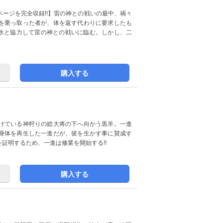
ージを完全収録!!】雷の神との戦いの最中、禍々
を乗っ取った者が、体を返す代わりに要求したも
秋水と協力して雷の神との戦いに臨む。しかし、二
購入する
けている神狩りの総大将の下へ向かう黒羊。一進
身体を再生した一進だが、彼を生かす事に賛成す
証明するため、一進は修業を開始する!!
購入する