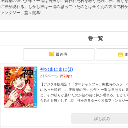
。正義感の強い少年・一進は日照りに襲われた村を救うために神に祈り
前に神が現れる。しかし神は一進の思っていたのとは全く別の方法で村か
ァンタジー、堂々開幕!!
巻一覧
最終巻
神のまにまに(1)
215ページ |
570pt
【デジタル版限定！「少年ジャンプ＋」掲載時のカラーペ
にあった時代…。正義感の強い少年・一進は日照りに
と、その祈りが届いたのか彼の前に神が現れる。しかし
ら飢えを無くして…!? 神を巡るダーク和風ファンタジー
試し読み