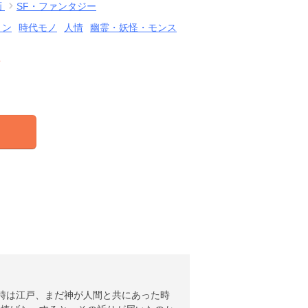
画
SF・ファンタジー
ョン
時代モノ
人情
幽霊・妖怪・モンス
結
】時は江戸、まだ神が人間と共にあった時