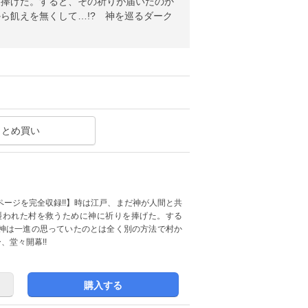
を捧げた。すると、その祈りが届いたのか
ら飢えを無くして…!? 神を巡るダーク
まとめ買い
ージを完全収録!!】時は江戸、まだ神が人間と共
襲われた村を救うために神に祈りを捧げた。する
神は一進の思っていたのとは全く別の方法で村か
、堂々開幕!!
購入する