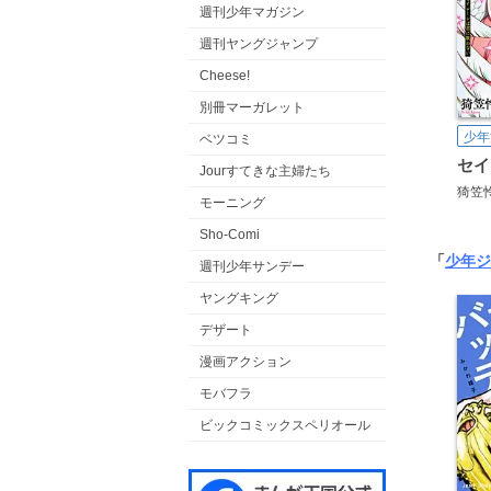
週刊少年マガジン
週刊ヤングジャンプ
Cheese!
別冊マーガレット
少年
ベツコミ
Jourすてきな主婦たち
猗笠
モーニング
Sho-Comi
「
少年ジ
週刊少年サンデー
ヤングキング
デザート
漫画アクション
モバフラ
ビックコミックスペリオール