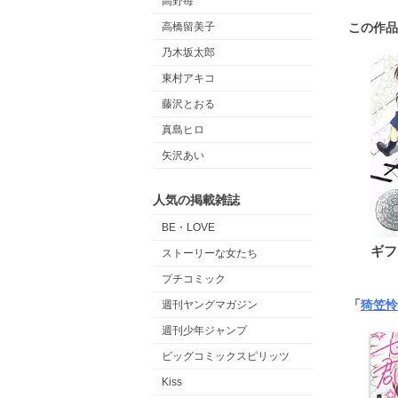
高野苺
この作品
高橋留美子
乃木坂太郎
東村アキコ
藤沢とおる
真島ヒロ
矢沢あい
人気の掲載雑誌
BE・LOVE
ギフ
ストーリーな女たち
プチコミック
「
猗笠怜
週刊ヤングマガジン
週刊少年ジャンプ
ビッグコミックスピリッツ
Kiss