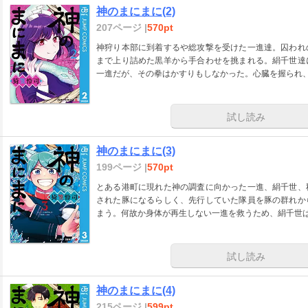
神のまにまに(2)
207ページ |
570pt
神狩り本部に到着するや総攻撃を受けた一進達。囚われ
まで上り詰めた黒羊から手合わせを挑まれる。絹千世達
一進だが、その拳はかすりもしなかった。心臓を握られ、
試し読み
神のまにまに(3)
199ページ |
570pt
とある港町に現れた神の調査に向かった一進、絹千世、
された豚になるらしく、先行していた隊員を豚の群れか
まう。何故か身体が再生しない一進を救うため、絹千世は
試し読み
神のまにまに(4)
215ページ |
599pt