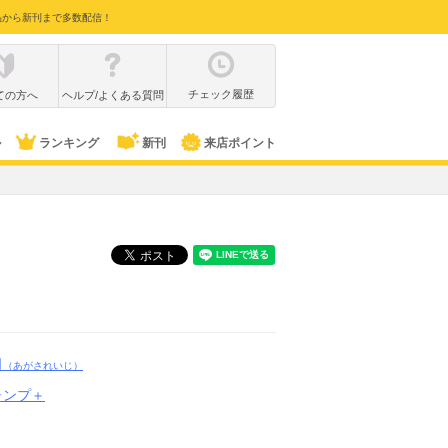
品から新刊まで多数配信！
チェック履歴
ての方へ
ヘルプ/よくある質問
ル
ランキング
新刊
来店ポイント
司
（あがされいじ）
ャンプ＋