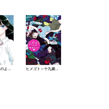
恋は雨上がりのように
ヒメゴト～十九歳の制服～