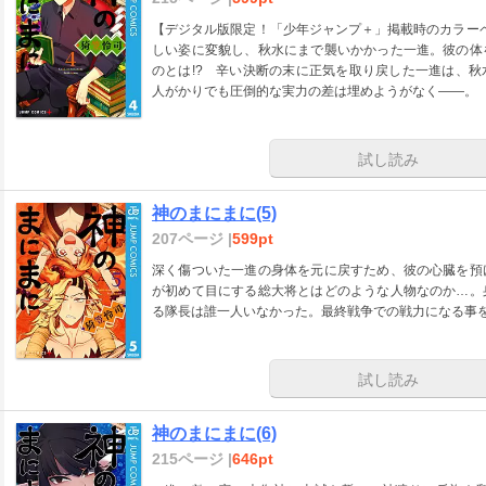
【デジタル版限定！「少年ジャンプ＋」掲載時のカラーペ
しい姿に変貌し、秋水にまで襲いかかった一進。彼の体
のとは!? 辛い決断の末に正気を取り戻した一進は、
人がかりでも圧倒的な実力の差は埋めようがなく――。
試し読み
神のまにまに(5)
207ページ |
599pt
深く傷ついた一進の身体を元に戻すため、彼の心臓を預
が初めて目にする総大将とはどのような人物なのか…。
る隊長は誰一人いなかった。最終戦争での戦力になる事を
試し読み
神のまにまに(6)
215ページ |
646pt