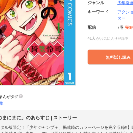
ジャンル
少年漫
キーワード
アクシ
ター
配信
7巻
完
41人
がお気に入り登録中
無料試し読み
まんがタグ
集
のまにまに」のあらすじ | ストーリー
タル版限定！「少年ジャンプ＋」掲載時のカラーページを完全収録!!