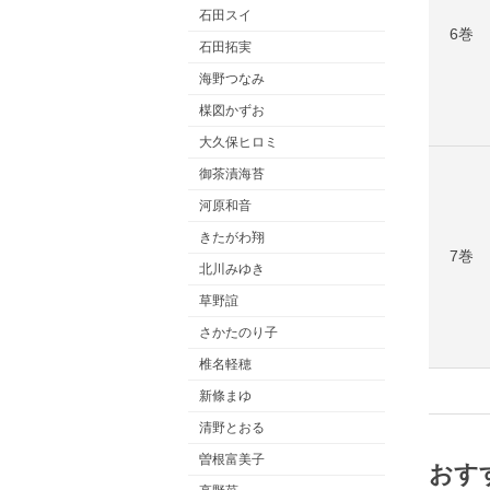
石田スイ
6巻
石田拓実
海野つなみ
楳図かずお
大久保ヒロミ
御茶漬海苔
河原和音
きたがわ翔
7巻
北川みゆき
草野誼
さかたのり子
椎名軽穂
新條まゆ
清野とおる
曽根富美子
おす