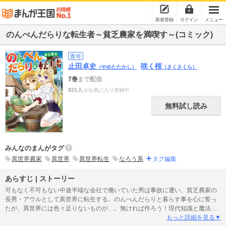
新規登録
ログイン
メニュー
のんべんだらりな転生者～貧乏農家を満喫す～(コミック)
青年
止田卓史
咲く桜
（やめたたかし）
（さくさくら）
7巻
まで配信
821人
がお気に入り登録中
無料試し読み
みんなのまんがタグ
異世界農家
異世界
異世界転生
なろう系
タグ編集
あらすじ | ストーリー
可もなく不可もない中途半端な会社で働いていた男は事故に遭い、貧乏農家の
長男・アウルとして異世界に転生する。のんべんだらりと暮らす事を心に誓っ
たが、異世界には色々足りないものが…。無ければ作ろう！現代知識と魔法で
Let's DIY!!第8回「ネット小説大賞」金賞受賞作、待望のコミカライズ第1巻!!
もっと詳細を見る▼