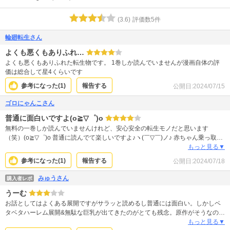
(
3.6
)
評価数
5
件
輪廻転生さん
よくも悪くもありふれ…
よくも悪くもありふれた転生物です。 1巻しか読んでいませんが漫画自体の評
価は総合して星4くらいです
参考になった(
1
)
報告する
公開日:
2024/07/15
ゴロにゃんこさん
普通に面白いですよ(o≧▽゜)o
無料の一巻しか読んでいませんけれど、安心安全の転生モノだと思います
（笑）(o≧▽゜)o 普通に読んでて楽しいですよ♪ヽ(￣▽￣)ノ♪ 赤ちゃん乗っ取り
とか全く無いと思いますけれど・・・？(／。＼)？
もっと見る▼
参考になった(
1
)
報告する
公開日:
2024/07/18
みゅうさん
購入者レポ
うーむ
お話としてはよくある展開ですがサラッと読めるし普通には面白い。しかしベ
タベタハーレム展開&無駄な巨乳が出てきたのがとても残念。原作がそうなのだ
ろうか？それともオッパイデカければ男性釣れると言う認識は編集者の意向で
もっと見る▼