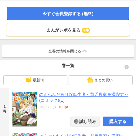
今すぐ会員登録する (無料)
まんがレポを見る
4件
全巻の情報を
閉じる
巻一覧
最新刊
まとめ買い
のんべんだらりな転生者～貧乏農家を満喫す～
(コミック)(1)
1
168ページ
|
700pt
巻
試し読み
購入する