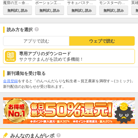
モンスターのご主人様（コミック）
魔窟の王～余命一か月の童貞、魔法少女ハーレムを築いて王へ君臨す～(コミック)
ポーション工場に左遷された錬金術師、美少女に拉致され異国でいつの間にか英雄になる(コミック)
サキュバステイマーの異世界無双 幻獣たちの血を引く最強のサキュバスとはじめる魔族領開拓(コミック)
無料試し読み
無料試し読み
無料試し読み
無料試し読み
読み方を選択
アプリで読む
ウェブで読む
専用アプリのダウンロード
サクサクまんがを読めて多機能！
新刊通知を受け取る
会員登録
をすると「のんべんだらりな転生者～貧乏農家を満喫す～(コミック)」
新刊配信のお知らせが受け取れます。
みんなのまんがレポ