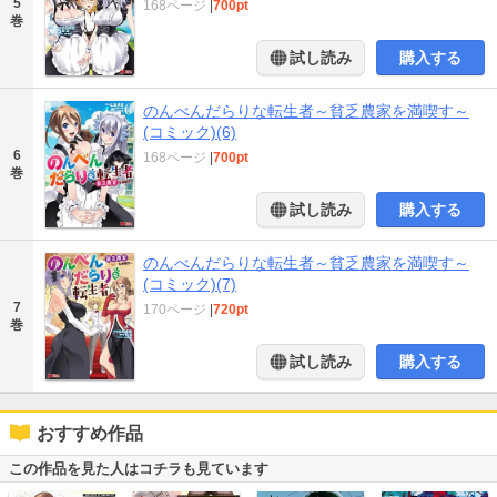
5
168ページ
|
700pt
巻
試し読み
購入する
のんべんだらりな転生者～貧乏農家を満喫す～
(コミック)(6)
6
168ページ
|
700pt
巻
試し読み
購入する
のんべんだらりな転生者～貧乏農家を満喫す～
(コミック)(7)
7
170ページ
|
720pt
巻
試し読み
購入する
おすすめ作品
この作品を見た人はコチラも見ています