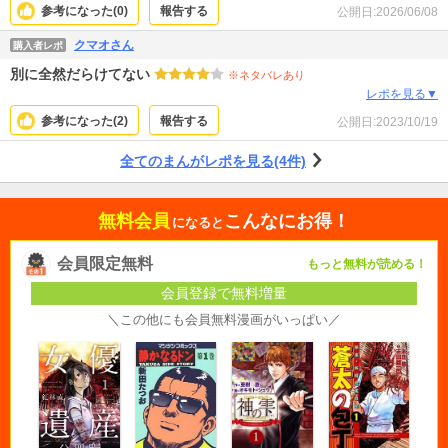
しょうか？それは大間違いです。それから漫画担当の絵師さま、絵が不安定な
参考になった(
0
)
報告する
公開日:
2026/06/08
の気になります。折角魅力的なキャラクターなので是非もう少しデッサンお勉
強して下さればさらに魅力的な人物達になると思います。
クマオさん
購入者レポ
別に全然だらけてない
※ネタバレあり
レポを見る▼
参考になった(
2
)
報告する
公開日:
2023/10/19
全てのまんがレポを見る(4件)
無料会員
こんなにお得！
になると
会員限定無料
もっと無料が読める！
会員登録で無料増量
＼この他にも会員無料漫画がいっぱい／