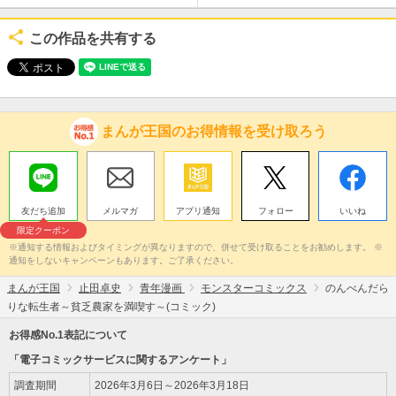
この作品を共有する
まんが王国のお得情報を受け取ろう
友だち追加
メルマガ
アプリ通知
フォロー
いいね
限定クーポン
※通知する情報およびタイミングが異なりますので、併せて受け取ることをお勧めします。 ※
通知をしないキャンペーンもあります。ご了承ください。
まんが王国
止田卓史
青年漫画
モンスターコミックス
のんべんだら
りな転生者～貧乏農家を満喫す～(コミック)
お得感No.1表記について
「電子コミックサービスに関するアンケート」
調査期間
2026年3月6日～2026年3月18日