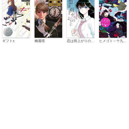
恋は雨上がりのように
ギフト±
幽麗塔
ヒメゴト～十九歳の制服～