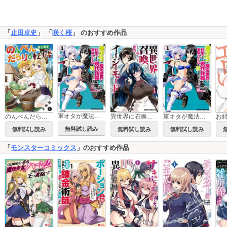
「
止田卓史
」 「
咲く桜
」 のおすすめ作品
軍オタが魔法世界に転生したら、現代兵器で軍隊ハーレムを作っちゃいました!?
のんべんだらりな転生者～貧乏農家を満喫す～(コミック) 分冊版
異世界に召喚されたんだけど、なんでも斬れてしまう権能を手に入れたのでイージーモードでした。
軍オタが魔法世界に転生したら、現代兵器で軍隊ハーレムを作っちゃいました!?【タテスク】
無料試し読み
無料試し読み
無料試し読み
無料試し読み
「
モンスターコミックス
」のおすすめ作品