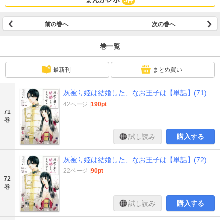
まんがレポ
5件
前の巻へ
次の巻へ
巻一覧
最新刊
まとめ買い
灰被り姫は結婚した、なお王子は【単話】(71)
42ページ
|
190pt
71
巻
試し読み
購入する
灰被り姫は結婚した、なお王子は【単話】(72)
22ページ
|
90pt
72
巻
試し読み
購入する