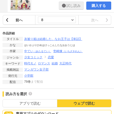
試し読み
購入する
前へ
次へ
作品詳細
灰被り姫は結婚した、なお王子は【単話】
タイトル
かな
はいかぶりひめはけっこんしたなおおうじは
中てい
壱崎煉
作家
（あたるてい）
（いちざきれん）
少女コミック
恋愛
ジャンル
時代モノ
ロマンス
結婚
大正時代
キーワード
マンガワン女子部
掲載雑誌
小学館
発行元
79巻
まで配信
配信
読み方を選択
アプリで読む
ウェブで読む
専用アプリのダウンロード