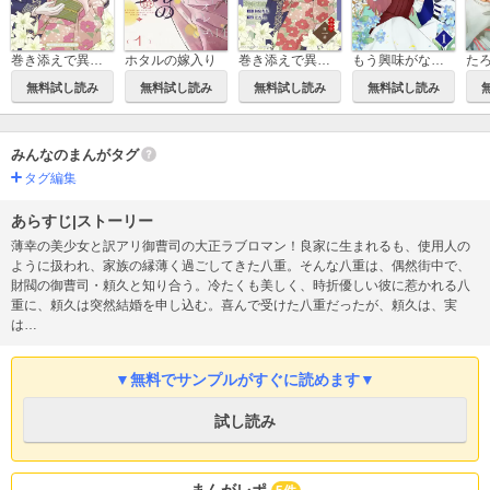
巻き添えで異世界に喚び出されたので、世界観無視して和菓子作ります
ホタルの嫁入り
巻き添えで異世界に喚び出されたので、世界観無視して和菓子作ります【単話】
もう興味がないと離婚された令嬢の意外と楽しい新生活【単話】
無料試し読み
無料試し読み
無料試し読み
無料試し読み
みんなのまんがタグ
タグ編集
あらすじ|ストーリー
薄幸の美少女と訳アリ御曹司の大正ラブロマン！良家に生まれるも、使用人の
ように扱われ、家族の縁薄く過ごしてきた八重。そんな八重は、偶然街中で、
財閥の御曹司・頼久と知り合う。冷たくも美しく、時折優しい彼に惹かれる八
重に、頼久は突然結婚を申し込む。喜んで受けた八重だったが、頼久は、実
は…
▼無料でサンプルがすぐに読めます▼
試し読み