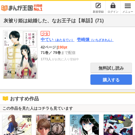
新規登録
ログイン
メニュー
灰被り姫は結婚した、なお王子は【単話】(71)
少女
中てい
壱崎煉
（あたるてい）
（いちざきれん）
42ページ
|
190pt
71巻
／ 79巻
まで配信
1773人
がお気に入り登録中
無料試し読み
購入する
おすすめ作品
この作品を見た人はコチラも見ています