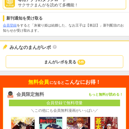
サクサクまんがを読めて多機能！
新刊通知を受け取る
会員登録
をすると「灰被り姫は結婚した、なお王子は【単話】」新刊配信のお
知らせが受け取れます。
みんなのまんがレポ
まんがレポを見る
5件
無料会員
こんなにお得！
になると
会員限定無料
もっと無料が読める！
会員登録で無料増量
＼この他にも会員無料漫画がいっぱい／