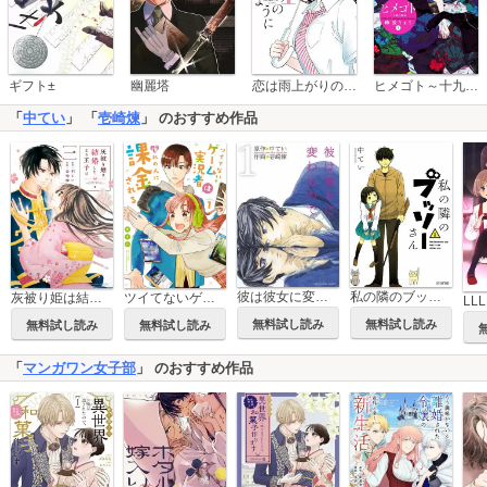
恋は雨上がりのように
ギフト±
幽麗塔
ヒメゴト～十九歳の制服～
「
中てい
」 「
壱崎煉
」 のおすすめ作品
私の隣のブッソーさん
彼は彼女に変わるので
灰被り姫は結婚した、なお王子は
ツイてないゲーム実況者は憧れの人に課金される
LLL
無料試し読み
無料試し読み
無料試し読み
無料試し読み
「
マンガワン女子部
」 のおすすめ作品