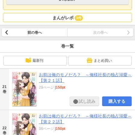
まんがレポ
3件
前の巻へ
次の巻へ
巻一覧
最新刊
まとめ買い
お前は俺のモノだろ？ ～俺様社長の独占溺愛～
【第２１話】
21
29ページ
|
150pt
巻
試し読み
購入する
お前は俺のモノだろ？ ～俺様社長の独占溺愛～
【第２２話】
22
36ページ
|
150pt
巻