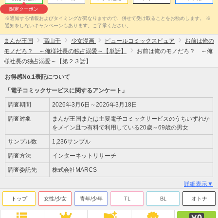
限定クーポン
※通知する情報およびタイミングが異なりますので、併せて受け取ることをお勧めします。 ※
通知をしないキャンペーンもあります。ご了承ください。
まんが王国
高山千
少女漫画
ピュールコミックスピュア
お前は俺の
モノだろ？ ～俺様社長の独占溺愛～【単話】
お前は俺のモノだろ？ ～俺
様社長の独占溺愛～【第２３話】
お得感No.1表記について
「電子コミックサービスに関するアンケート」
調査期間
2026年3月6日～2026年3月18日
調査対象
まんが王国または主要電子コミックサービスのうちいずれか
をメイン且つ有料で利用している20歳～69歳の男女
サンプル数
1,236サンプル
調査方法
インターネットリサーチ
調査委託先
株式会社MARCS
詳細表示▼
トップ
女性/少女
青年/少年
TL
BL
オトナ