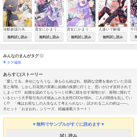
冷酷参謀の夫婦円満計画※なお、遂行まで十年【単行本版】
貴女にかまう暇はないと言われた侯爵令嬢の幸せすぎる末路【単行本版】
貴女にかまう暇はないと言われた侯爵令嬢の幸せすぎる末路【単話】
人違いで解雇されましたが、極上御曹司に拾われ溺愛されたので幸せです！【電子限定特典付】
無料試し読み
無料試し読み
無料試し読み
無料試し読み
みんなのまんがタグ
タグ編集
あらすじ|ストーリー
「愛してる。幸せになろうな」身も心も結ばれ、順調な交際を進めていた日花
里と海翔。しかし日花里の実家に結婚の挨拶に行くと、思いがけず反対されて
しまって!? 結婚を認めてもらうべく仕事に精を出す海翔だが、海翔に憧れて
いるという大手取引先の才能あふれる女性CEOが現れ、二人の関係を乱してい
く!? 「俺はお前なしの人生なんて考えられない」試される二人の絆は――。
大ヒット「おまおれ」シリーズ、続編連載スタート！
▼無料でサンプルがすぐに読めます▼
試し読み