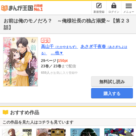
新規登録
ログイン
メニュー
お前は俺のモノだろ？ ～俺様社長の独占溺愛～【第２３
話】
少女
高山千
あさぎ千夜春
（たかやまちず）
（あさぎちよは
…他▼
る）
29ページ
|
150pt
23巻
／ 23巻
まで配信
659人
がお気に入り登録中
無料試し読み
購入する
おすすめ作品
この作品を見た人はコチラも見ています