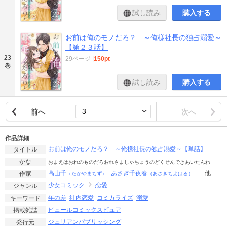
試し読み
購入する
お前は俺のモノだろ？ ～俺様社長の独占溺愛～
【第２３話】
23
29ページ
|
150pt
巻
試し読み
購入する
前へ
次へ
作品詳細
お前は俺のモノだろ？ ～俺様社長の独占溺愛～【単話】
タイトル
かな
おまえはおれのものだろおれさましゃちょうのどくせんできあいたんわ
高山千
あさぎ千夜春
…他
作家
（たかやまちず）
（あさぎちよはる）
少女コミック
恋愛
ジャンル
年の差
社内恋愛
コミカライズ
溺愛
キーワード
ピュールコミックスピュア
掲載雑誌
ジュリアンパブリッシング
発行元