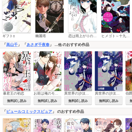
恋は雨上がりのように
ギフト±
幽麗塔
ヒメゴト～十九歳の制服～
「
高山千
」 「
あさぎ千夜春
」
のおすすめ作品
…他
暴君王の初恋
お前は俺のモノだろ？ ～俺様社長の独占溺愛～
異世界の沙汰は社畜次第
異世界の沙汰は社畜次第【分冊版】
無料試し読み
無料試し読み
無料試し読み
無料試し読み
「
ピュールコミックスピュア
」 のおすすめ作品