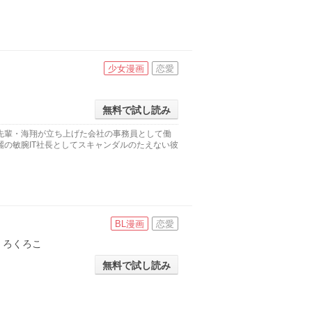
少女漫画
恋愛
無料で試し読み
先輩・海翔が立ち上げた会社の事務員として働
の敏腕IT社長としてスキャンダルのたえない彼
BL漫画
恋愛
ろくろこ
無料で試し読み