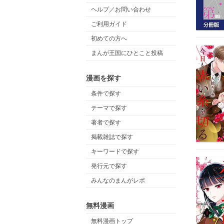
ヘルプ／お問い合わせ
ご利用ガイド
初めての方へ
まんが王国にひとこと投稿
漫画を探す
条件で探す
テーマで探す
著者で探す
掲載雑誌で探す
キーワードで探す
発行元で探す
みんなのまんがレポ
無料漫画
無料漫画トップ