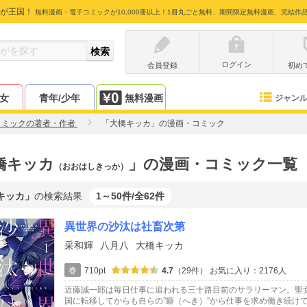
が王国！
無料漫画・電子コミックが10,000冊以上！1冊丸ごと無料、期間限定無料漫画、完結作
ログイン
会員登録
初め
少女
青年/少年
無料漫画
ジャン
コミックの著者・作者
「大橋キッカ」の漫画・コミック
橋キッカ
」の漫画・コミック一覧
（おおはしきっか）
キッカ」
の検索結果
1～50件/全62件
異世界の沙汰は社畜次第
采和輝
八月八
大橋キッカ
巻
710pt
4.7
（29件）
お気に入り：2176人
近藤誠一郎は毎日仕事に追われる三十路目前のサラリーマン。聖
国に転移してからも自らの”癖（へき）”から仕事を求め働き続けて