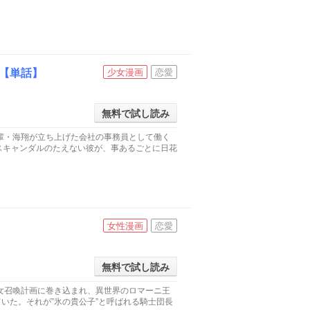
【単話】
少女漫画
恋愛
無料で試し読み
輩・海翔が立ち上げた会社の事務員として働く
スキャンダルのたえない彼が、事あるごとに日花
女性漫画
恋愛
無料で試し読み
女召喚計画に巻き込まれ、異世界のロマーニ王
いた。それが”氷の貴公子”と呼ばれる騎士団長