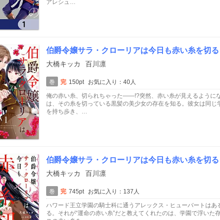
アレシュ…
伯爵令嬢サラ・クローリアは今日も赤い糸を切る
大橋キッカ
百川凛
巻
完
150pt
お気に入り：40人
俺の赤い糸、切られちゃった――!?突然、赤い糸が見えるように
は、その糸を切っている黒髪の美少女の存在を知る。彼女は同じ
を持ち歩き、…
伯爵令嬢サラ・クローリアは今日も赤い糸を切る
大橋キッカ
百川凛
巻
完
745pt
お気に入り：137人
ハワード王立学園の騎士科に通うアレックス・ヒューバートはあ
る。それが“運命の赤い糸”だと教えてくれたのは、学園で浮いた