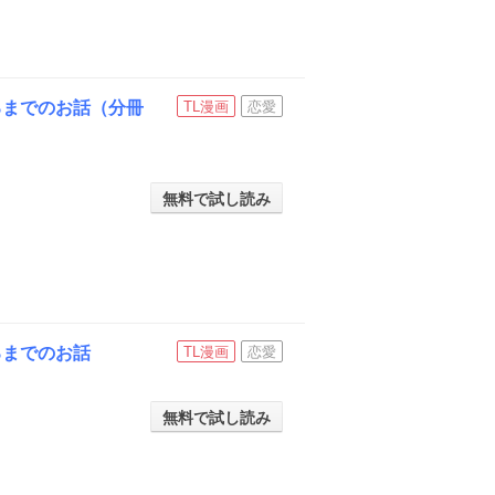
るまでのお話（分冊
TL漫画
恋愛
無料で試し読み
るまでのお話
TL漫画
恋愛
無料で試し読み