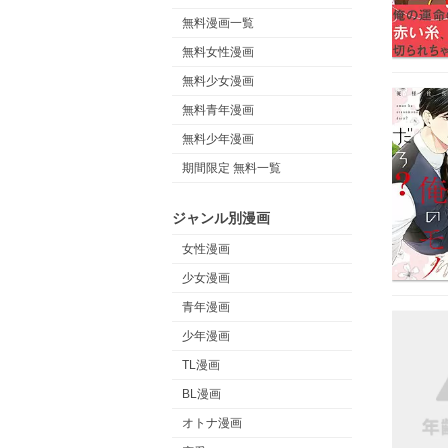
無料漫画一覧
無料女性漫画
無料少女漫画
無料青年漫画
無料少年漫画
期間限定 無料一覧
ジャンル別漫画
女性漫画
少女漫画
青年漫画
少年漫画
TL漫画
BL漫画
オトナ漫画