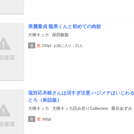
美麗童貞 龍美くんと初めての肉欲
大橋キッカ
保田飯飯
巻
完
200pt
お気に入り：21人
塩対応木岐さんは沼すぎ注意 ハジメテはいじわ
とろ（単話版）
大橋キッカ
大橋キッカ読み切りCollection
栗谷あずみ
巻
完
300pt