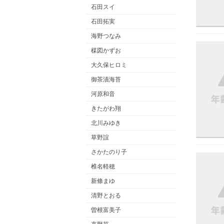
石田スイ
石田拓実
海野つなみ
楳図かずお
大久保ヒロミ
御茶漬海苔
河原和音
きたがわ翔
北川みゆき
草野誼
さかたのり子
椎名軽穂
新條まゆ
清野とおる
曽根富美子