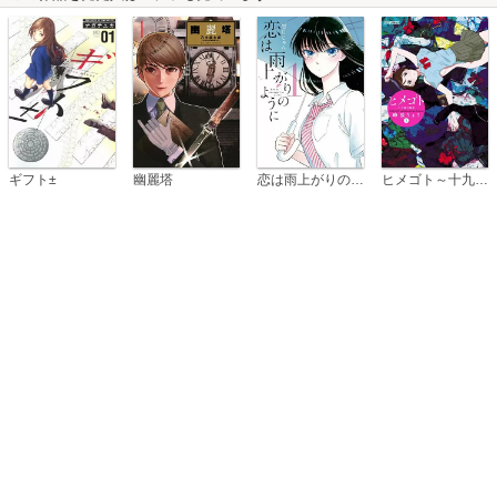
恋は雨上がりのように
ギフト±
幽麗塔
ヒメゴト～十九歳の制服～