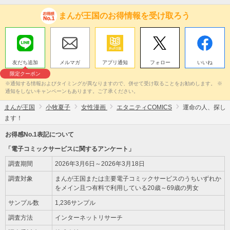
まんが王国のお得情報を受け取ろう
友だち追加
メルマガ
アプリ通知
フォロー
いいね
限定クーポン
※通知する情報およびタイミングが異なりますので、併せて受け取ることをお勧めします。 ※
通知をしないキャンペーンもあります。ご了承ください。
まんが王国
小牧夏子
女性漫画
エタニティCOMICS
運命の人、探し
ます！
お得感No.1表記について
「電子コミックサービスに関するアンケート」
調査期間
2026年3月6日～2026年3月18日
調査対象
まんが王国または主要電子コミックサービスのうちいずれか
をメイン且つ有料で利用している20歳～69歳の男女
サンプル数
1,236サンプル
調査方法
インターネットリサーチ