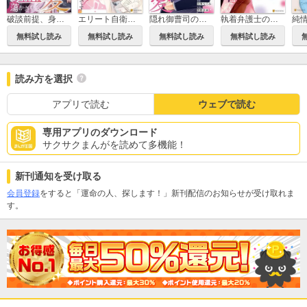
破談前提、身代わり花嫁は堅物御曹司の猛愛に蕩かされる
エリート自衛官に溺愛されてる…らしいです？ もしかして、これって恋ですか？
隠れ御曹司の手加減なしの独占溺愛（分冊版）
執着弁護士の愛が重すぎる
純
無料試し読み
無料試し読み
無料試し読み
無料試し読み
読み方を選択
アプリで読む
ウェブで読む
専用アプリのダウンロード
サクサクまんがを読めて多機能！
新刊通知を受け取る
会員登録
をすると「運命の人、探します！」新刊配信のお知らせが受け取れま
す。