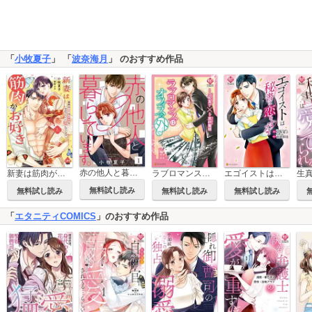
「
小牧夏子
」 「
波奈海月
」 のおすすめ作品
赤の他人と暮らしています。
新妻は筋肉がお好き 寡黙なSPはお嬢様をわかりにくく溺愛しています【単行本版】【電子限定ペーパー付】
ラブロマンスはオフィスの外で
エゴイストは秘書に恋をする。
無料試し読み
無料試し読み
無料試し読み
無料試し読み
「
エタニティCOMICS
」のおすすめ作品