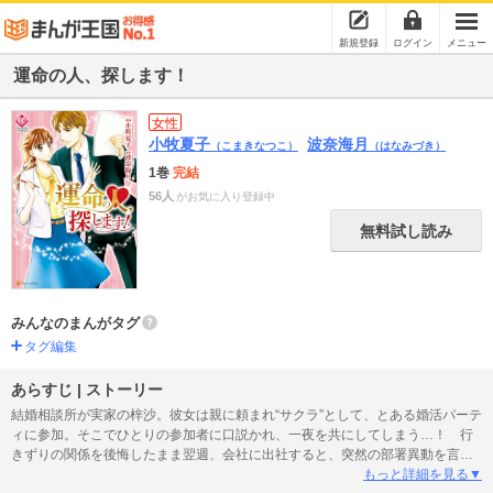
新規登録
ログイン
メニュー
運命の人、探します！
女性
小牧夏子
波奈海月
（こまきなつこ）
（はなみづき）
1巻
完結
56人
がお気に入り登録中
無料試し読み
みんなのまんがタグ
タグ編集
あらすじ | ストーリー
結婚相談所が実家の梓沙。彼女は親に頼まれ“サクラ”として、とある婚活パーテ
ィに参加。そこでひとりの参加者に口説かれ、一夜を共にしてしまう…！ 行
きずりの関係を後悔したまま翌週、会社に出社すると、突然の部署異動を言い
わたされた。戸惑いながらも、新部署に行ってみると、なんと、新しい上司は
もっと詳細を見る▼