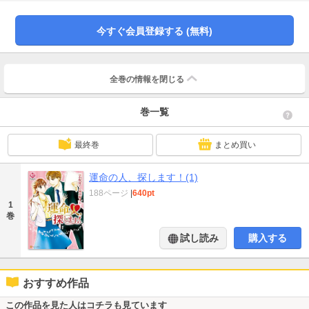
あの夜の彼で……!?
今すぐ会員登録する (無料)
全巻の情報を
閉じる
巻一覧
最終巻
まとめ買い
運命の人、探します！(1)
188ページ
|
640pt
1
巻
試し読み
購入する
おすすめ作品
この作品を見た人はコチラも見ています