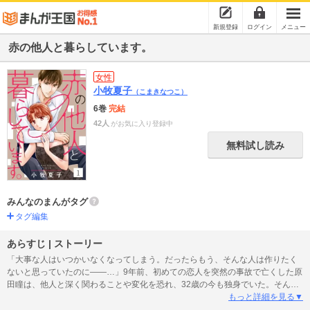
新規登録
ログイン
メニュー
赤の他人と暮らしています。
女性
小牧夏子
（こまきなつこ）
6巻
完結
42人
がお気に入り登録中
無料試し読み
みんなのまんがタグ
タグ編集
あらすじ | ストーリー
「大事な人はいつかいなくなってしまう。だったらもう、そんな人は作りたく
ないと思っていたのに――…」9年前、初めての恋人を突然の事故で亡くした原
田瞳は、他人と深く関わることや変化を恐れ、32歳の今も独身でいた。そんな
瞳の楽しみは、仕事先のスーパーに、シングルファザーの沢村真吾と、彼の一
もっと詳細を見る▼
人息子・はじめちゃんが買い物に来ること。ささやかな交流を温める瞳だった