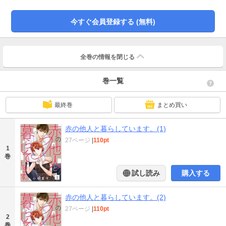
が、新しい恋に躊躇するのには、瞳の《家》に理由があって――……。■《母》
の影に怯えながらも自分なりの人生を捜すアラサー女子、男手ひとつで育児し
今すぐ会員登録する (無料)
ながら働く厳しさに晒される父子、そして明るく生きるも悩み多きシニア女
性。ひとつ屋根の下で始まる、「普通」ではない家族の形。
全巻の情報を
閉じる
巻一覧
最終巻
まとめ買い
赤の他人と暮らしています。(1)
27ページ
|
110pt
1
巻
試し読み
購入する
赤の他人と暮らしています。(2)
27ページ
|
110pt
2
巻