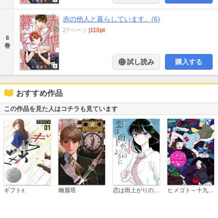
赤の他人と暮らしています。(6)
27ページ
|
110pt
6
巻
試し読み
購入する
おすすめ作品
この作品を見た人はコチラも見ています
恋は雨上がりのように
ギフト±
幽麗塔
ヒメゴト～十九歳の制服～