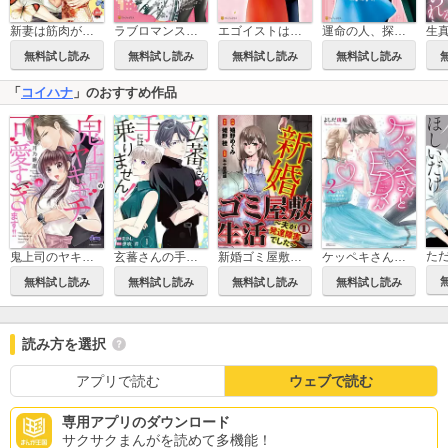
新妻は筋肉がお好き 寡黙なSPはお嬢様をわかりにくく溺愛しています【単行本版】【電子限定ペーパー付】
ラブロマンスはオフィスの外で
エゴイストは秘書に恋をする。
運命の人、探します！
無料試し読み
無料試し読み
無料試し読み
無料試し読み
「
コイハナ
」のおすすめ作品
玄蕃さんの手には乗りません!
新婚ゴミ屋敷生活～夫が発達障害でした～
鬼上司のヤキモチが可愛すぎます!! 【単行本版】
ケッペキさんとEDくん2～あなたとゼロ距離恋愛したいのです～【単行本版】
無料試し読み
無料試し読み
無料試し読み
無料試し読み
読み方を選択
アプリで読む
ウェブで読む
専用アプリのダウンロード
サクサクまんがを読めて多機能！