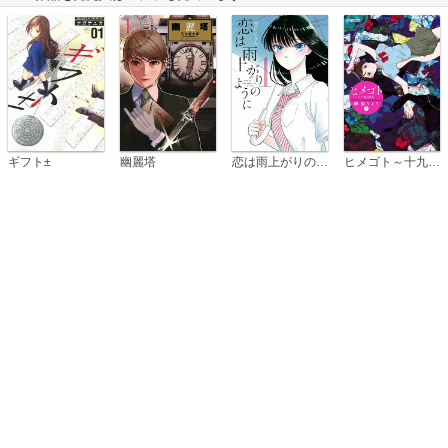
恋は雨上がりのように
ギフト±
幽麗塔
ヒメゴト～十九歳の制服～