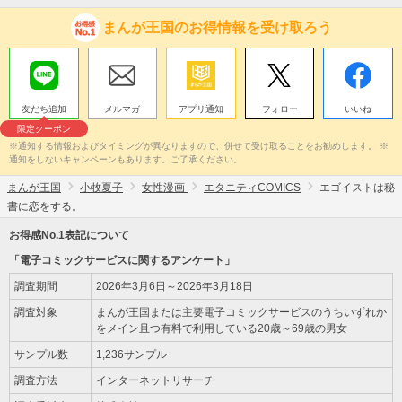
まんが王国のお得情報を受け取ろう
友だち追加
メルマガ
アプリ通知
フォロー
いいね
限定クーポン
※通知する情報およびタイミングが異なりますので、併せて受け取ることをお勧めします。 ※
通知をしないキャンペーンもあります。ご了承ください。
まんが王国
小牧夏子
女性漫画
エタニティCOMICS
エゴイストは秘
書に恋をする。
お得感No.1表記について
「電子コミックサービスに関するアンケート」
調査期間
2026年3月6日～2026年3月18日
調査対象
まんが王国または主要電子コミックサービスのうちいずれか
をメイン且つ有料で利用している20歳～69歳の男女
サンプル数
1,236サンプル
調査方法
インターネットリサーチ