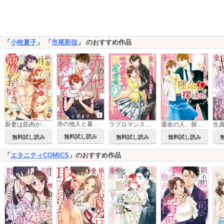
「
小牧夏子
」 「
市尾彩佳
」 のおすすめ作品
赤の他人と暮らしています。
新妻は筋肉がお好き 寡黙なSPはお嬢様をわかりにくく溺愛しています【単行本版】【電子限定ペーパー付】
ラブロマンスはオフィスの外で
運命の人、探します！
無料試し読み
無料試し読み
無料試し読み
無料試し読み
「
エタニティCOMICS
」のおすすめ作品