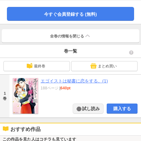
は毎晩、彼に求められるようになって……。すれ違いラブストーリーが待望の
コミックス化！
今すぐ会員登録する (無料)
全巻の情報を
閉じる
巻一覧
最終巻
まとめ買い
エゴイストは秘書に恋をする。(1)
188ページ
|
640pt
1
巻
試し読み
購入する
おすすめ作品
この作品を見た人はコチラも見ています