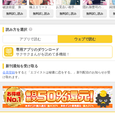
破談前提、身代わり花嫁は堅物御曹司の猛愛に蕩かされる
極上エリートとお見合いしたら、激しい独占欲で娶られました 俺様上司と性癖が一致しています
お見合い相手は無愛想な警察官僚でした 誤解まみれの溺愛婚
隠れ御曹司の手加減なしの独占溺愛（分冊版）
純
無料試し読み
無料試し読み
無料試し読み
無料試し読み
読み方を選択
アプリで読む
ウェブで読む
専用アプリのダウンロード
サクサクまんがを読めて多機能！
新刊通知を受け取る
会員登録
をすると「エゴイストは秘書に恋をする。」新刊配信のお知らせが受
け取れます。