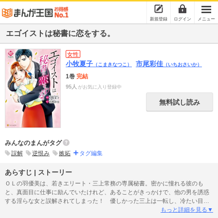
新規登録
ログイン
メニュー
エゴイストは秘書に恋をする。
女性
小牧夏子
市尾彩佳
（こまきなつこ）
（いちおさいか）
1巻
完結
95人
がお気に入り登録中
無料試し読み
みんなのまんがタグ
誤解
逆恨み
嫉妬
タグ編集
あらすじ | ストーリー
ＯＬの羽優美は、若きエリート・三上常務の専属秘書。密かに憧れる彼のも
と、真面目に仕事に励んでいたけれど、あることがきっかけで、他の男を誘惑
する淫らな女と誤解されてしまった！ 優しかった三上は一転し、冷たい目で
言い放つ。「男に飢えているなら俺が相手をしてやるよ」。その日から羽優美
もっと詳細を見る▼