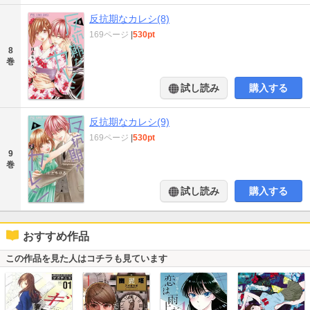
反抗期なカレシ(8)
169ページ
|
530pt
8
巻
試し読み
購入する
反抗期なカレシ(9)
169ページ
|
530pt
9
巻
試し読み
購入する
おすすめ作品
この作品を見た人はコチラも見ています