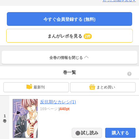
者！？ 恋愛に素直になれない全こじらせ女子に捧ぐ、一筋縄ではいかない青
春ラブ！
今すぐ会員登録する (無料)
まんがレポを見る
2件
全巻の情報を
閉じる
巻一覧
最新刊
まとめ買い
反抗期なカレシ(1)
169ページ
|
440pt
1
巻
試し読み
購入する