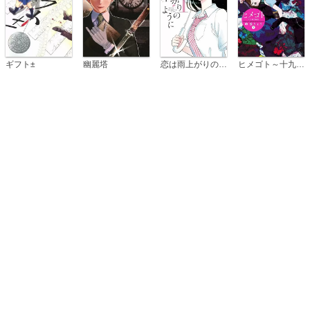
恋は雨上がりのように
ギフト±
幽麗塔
ヒメゴト～十九歳の制服～