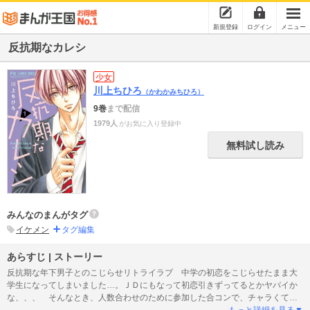
新規登録
ログイン
メニュー
反抗期なカレシ
少女
川上ちひろ
（かわかみちひろ）
9巻
まで配信
1979人
がお気に入り登録中
無料試し読み
みんなのまんがタグ
イケメン
タグ編集
あらすじ | ストーリー
反抗期な年下男子とのこじらせリトライラブ 中学の初恋をこじらせたまま大
学生になってしまいました…。ＪＤにもなって初恋引きずってるとかヤバイか
な、、、 そんなとき、人数合わせのために参加した合コンで、チャラくてナ
マイキな男子に目をつけられて…！？大学生じゃない･･･って、あなたは一体何
もっと詳細を見る▼