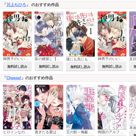
「
川上ちひろ
」 のおすすめ作品
神男子のいいなずけ
巫の婿探し【マイクロ】
神男子のいいなずけ【マイクロ】
後にも先にもキミだけ
無料試し読み
無料試し読み
無料試し読み
無料試し読み
「
Cheese!
」のおすすめ作品
ヒロインなのに、イケメンアイドル♂になりました!?
過ぎたる愛は猛毒【マイクロ】
王の獣～掩蔽のアルカナ～
殉国のアルファ～オメガ・ベルサイユ～