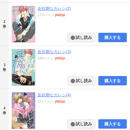
反抗期なカレシ(2)
173ページ
|
440pt
2
巻
試し読み
購入する
反抗期なカレシ(3)
169ページ
|
440pt
3
巻
試し読み
購入する
反抗期なカレシ(4)
171ページ
|
460pt
4
巻
試し読み
購入する