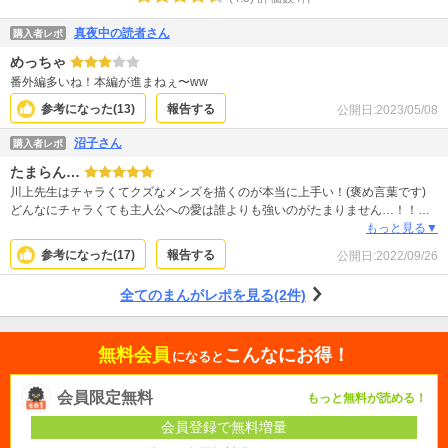
真夜中の読者さん
購入者レポ
めっちゃ
番外編多いね！本編が進まねぇ〜ww
参考になった(
13
)
報告する
公開日:
2023/05/08
沼子さん
購入者レポ
たまらん…
川上先生はチャラくてクズなメンズを描くのが本当に上手い！(褒め言葉です)
どんなにチャラくても主人公への愛は誰よりも強いのがたまりません…！！そ
れがどんなに他者からわかりづらい愛だろうと！！ 私は昔こういう男子によく
もっと見る▼
憧れていましたが、遊ばれるかスルーされるモブ側でしたね。笑 こういう男子
参考になった(
17
)
報告する
公開日:
2022/09/26
に選ばれる女子はどんな人なんだろうとよく思ったものですが、川上先生ワー
ルドではその選ばれた世界線の擬似体験をしているようで、いつもとても楽し
全てのまんがレポを見る(2件)
いです。 現実に考えるとクズだなとか勝手だなと思うけど、結局気づいたらズ
ブズブにハマってしまってるのはこういう男なんだよなぁとしみじみ。笑 個人
差があるかもしれませんが私は先生の漫画で毎回悶えて青春を思い出していま
無料会員
こんなにお得！
す！ 早く続き読みたい！！！！！
になると
会員限定無料
もっと無料が読める！
会員登録で無料増量