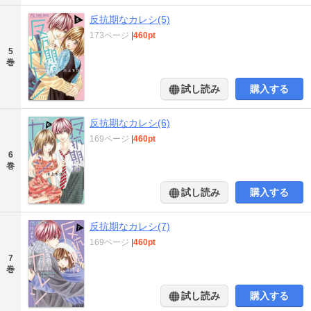
反抗期なカレシ(5)
173ページ
|
460pt
5
巻
試し読み
購入する
反抗期なカレシ(6)
169ページ
|
460pt
6
巻
試し読み
購入する
反抗期なカレシ(7)
169ページ
|
460pt
7
巻
試し読み
購入する