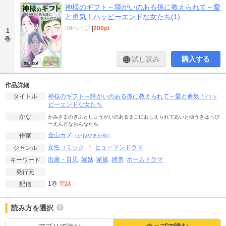
神様のギフト～障がいのある孫に教えられて～愛
と勇気！ハッピーエンドな女たち(1)
39ページ
|
200pt
1
巻
試し読み
購入する
作品詳細
神様のギフト～障がいのある孫に教えられて～愛と勇気！ハッ
タイトル
ピーエンドな女たち
かな
かみさまのぎふとしょうがいのあるまごにおしえられてあいとゆうきはっぴ
ーえんどなおんなたち
金山カメ
作家
（かねやまかめ）
女性コミック
ヒューマンドラマ
ジャンル
出産・育児
嫁姑
家族
姉弟
ホームドラマ
キーワード
発行元
1巻
完結
配信
読み方を選択