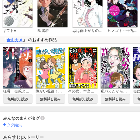
恋は雨上がりのように
ギフト±
幽麗塔
ヒメゴト～十九歳の制服～
「
金山カメ
」 のおすすめ作品
狂母 毒親と絶縁するまで
障がい現役！【合冊版】
その女、本当に友達ですか？～「仲良し」だけど「好き」じゃない～
私バカだから許してね～世の中そんなに甘くない！～
無料試し読み
無料試し読み
無料試し読み
無料試し読み
みんなのまんがタグ
タグ編集
あらすじ|ストーリー