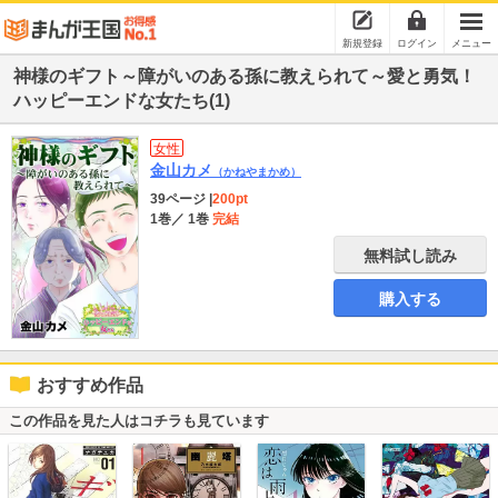
新規登録
ログイン
メニュー
神様のギフト～障がいのある孫に教えられて～愛と勇気！
ハッピーエンドな女たち(1)
女性
金山カメ
（かねやまかめ）
39ページ
|
200pt
1巻
／ 1巻
完結
無料試し読み
購入する
おすすめ作品
この作品を見た人はコチラも見ています