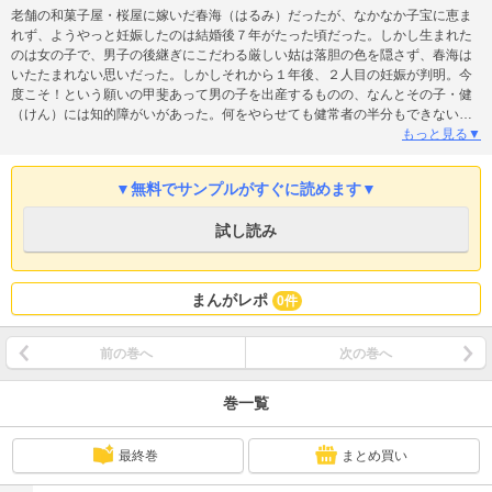
老舗の和菓子屋・桜屋に嫁いだ春海（はるみ）だったが、なかなか子宝に恵ま
れず、ようやっと妊娠したのは結婚後７年がたった頃だった。しかし生まれた
のは女の子で、男子の後継ぎにこだわる厳しい姑は落胆の色を隠さず、春海は
いたたまれない思いだった。しかしそれから１年後、２人目の妊娠が判明。今
度こそ！という願いの甲斐あって男の子を出産するものの、なんとその子・健
（けん）には知的障がいがあった。何をやらせても健常者の半分もできない健
のことを温かく見守ろうとする春海や夫だったが、姑だけはちがった。かたく
もっと見る▼
なに健を店の後継ぎにするべく、日々厳しく指導を繰り返すのだった――…。
（※本コンテンツは合冊版「愛と勇気！ハッピーエンドな女たちVol.1-(2)～特
▼無料でサンプルがすぐに読めます▼
集／最高の家族の絆」の内容と重複しています。ご注意ください）
試し読み
まんがレポ
0件
前の巻へ
次の巻へ
巻一覧
最終巻
まとめ買い