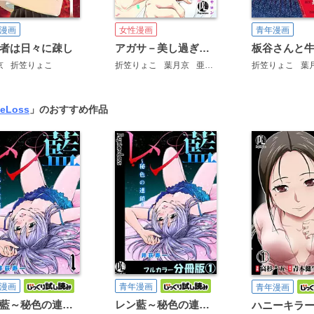
女性漫画
漫画
青年漫画
アガサ－美し過ぎる占い師はみた@自由が丘サロン－
者は日々に疎し
板谷さんと
折笠りょこ
葉月京
亜笠旬
京
折笠りょこ
折笠りょこ
葉
eLoss
」のおすすめ作品
漫画
青年漫画
青年漫画
レン藍～秘色の連鎖～
レン藍～秘色の連鎖～【フルカラー分冊版】
ハニーキラ