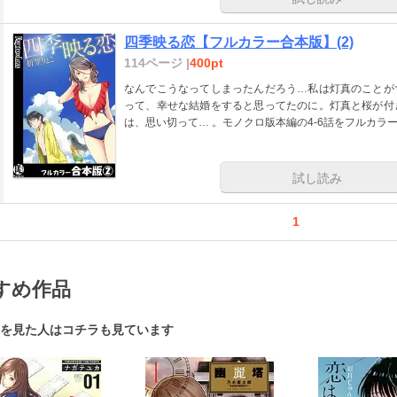
四季映る恋【フルカラー合本版】(2)
114ページ |
400pt
なんでこうなってしまったんだろう…私は灯真のことが
って、幸せな結婚をすると思ってたのに。灯真と桜が付
は、思い切って… 。モノクロ版本編の4-6話をフルカラ
試し読み
1
すめ作品
を見た人はコチラも見ています