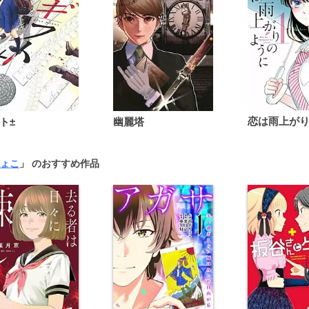
ト±
幽麗塔
ょこ
」 のおすすめ作品