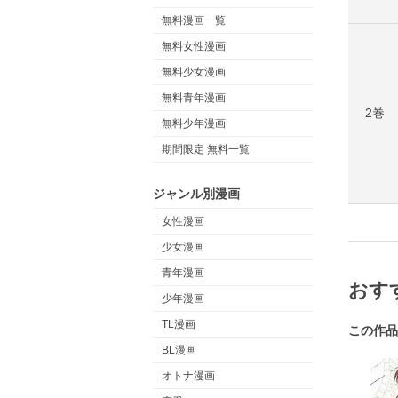
無料漫画一覧
無料女性漫画
無料少女漫画
無料青年漫画
2巻
無料少年漫画
期間限定 無料一覧
ジャンル別漫画
女性漫画
少女漫画
青年漫画
おす
少年漫画
TL漫画
この作品
BL漫画
オトナ漫画