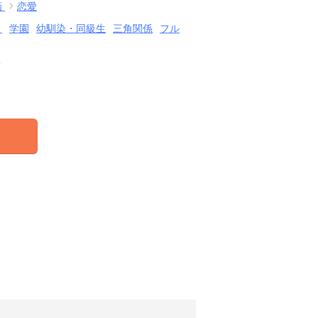
画
恋愛
メ
学園
幼馴染・同級生
三角関係
フル
結