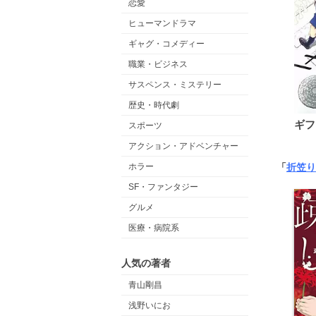
恋愛
ヒューマンドラマ
ギャグ・コメディー
職業・ビジネス
サスペンス・ミステリー
歴史・時代劇
ギフ
スポーツ
アクション・アドベンチャー
「
折笠り
ホラー
SF・ファンタジー
グルメ
医療・病院系
人気の著者
青山剛昌
浅野いにお