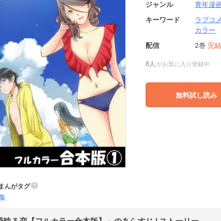
ジャンル
青年漫
キーワード
ラブコ
カラー
配信
2巻
完
8人
がお気に入り登録中
無料試し読み
まんがタグ
集