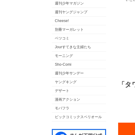
週刊少年マガジン
週刊ヤングジャンプ
Cheese!
別冊マーガレット
ベツコミ
Jourすてきな主婦たち
モーニング
Sho-Comi
週刊少年サンデー
ヤングキング
「タ
デザート
漫画アクション
モバフラ
ビックコミックスペリオール