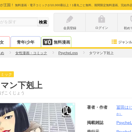
が王国！
無料漫画・電子コミックが10,000冊以上！1冊丸ごと無料、期間限定無料漫画、完結作
ログイン
会員登録
初め
少女
青年/少年
無料漫画
ジャン
じめ
女性漫画・コミック
PsycheLoss
タワマン下剋上
コミック
ワマン下剋上
げこくじょう
著者・作者
冨田は
か）
掲載雑誌
Psyche
発行元
Psyche