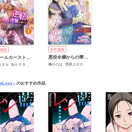
女性漫画
漫画
悪役令嬢からの華麗なる転身！？ 愛されヒロインアンソロジーコミック（２） 人見知り悪役令嬢の一途な恋 ～婚約破棄を覚悟していたら命の危機ですが、大好きな殿下のために頑張ります！～
スクールカーストは逆転する～この美貌で復讐のターン～【タテ読み】
楓かのは
西島ユタカ
ユタカ
鮎ヒナタ
カヤックアキバスタジオ
チップチューン
eLoss
」のおすすめ作品