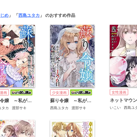
じめ
」 「
西島ユタカ
」 のおすすめ作品
女性漫画
漫画
少女漫画
蘇り令嬢 ～私が再び死ぬまで186日、復讐の誓いは墓場から～ 単行本版
蘇り令嬢 ～私が再び死ぬまで186日、復讐の誓いは墓場から～
いこい
西島ユ
ユタカ
渡部サキ
西島ユタカ
渡部サキ