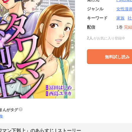
ジャンル
女性漫
キーワード
家族
社
配信
1巻
完
2人
がお気に入り登録中
無料試し読み
まんがタグ
集
ワマン下剋上」のあらすじ | ストーリー