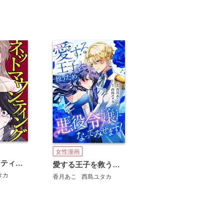
女性漫画
ネットマウンティング
愛する王子を救うため、悪役令嬢になってみせます！
タカ
香月あこ
西島ユタカ