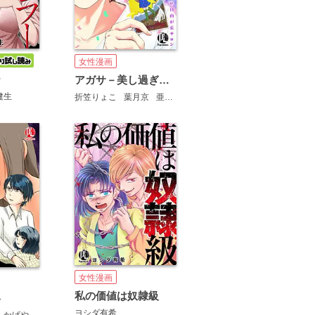
女性漫画
ー
アガサ－美し過ぎる占い師はみた@自由が丘サロン－
健生
折笠りょこ
葉月京
亜笠旬
女性漫画
私の価値は奴隷級
い
ヨシダ有希
かげやまあづさ