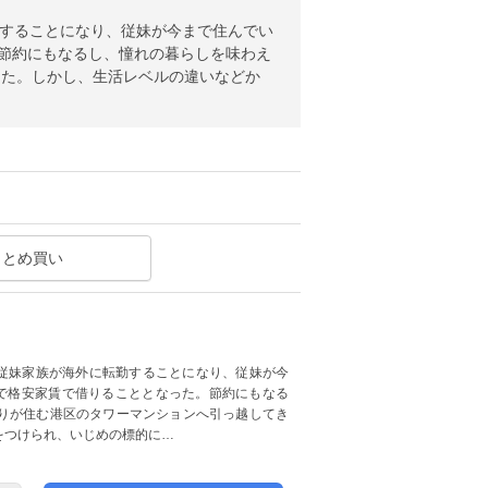
勤することになり、従妹が今まで住んでい
。節約にもなるし、憧れの暮らしを味わえ
きた。しかし、生活レベルの違いなどか
まとめ買い
、従妹家族が海外に転勤することになり、従妹が今
目で格安家賃で借りることとなった。節約にもなる
りが住む港区のタワーマンションへ引っ越してき
をつけられ、いじめの標的に…