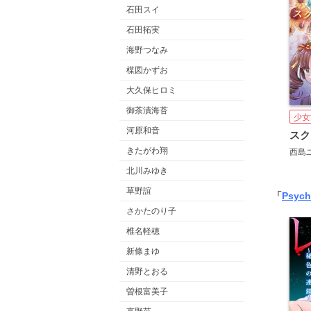
石田スイ
石田拓実
海野つなみ
楳図かずお
大久保ヒロミ
御茶漬海苔
少女
河原和音
きたがわ翔
西島
北川みゆき
草野誼
「
Psych
さかたのり子
椎名軽穂
新條まゆ
清野とおる
曽根富美子