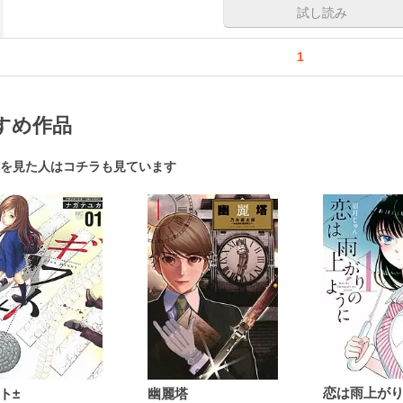
試し読み
1
すめ作品
を見た人はコチラも見ています
ト±
幽麗塔