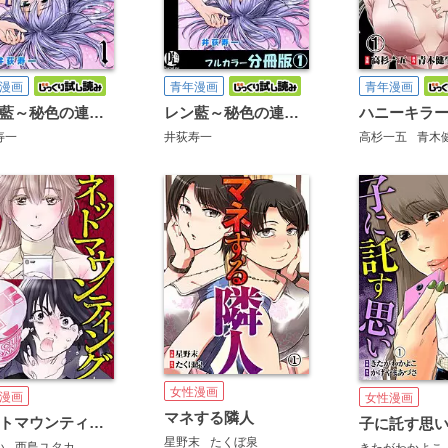
漫画
青年漫画
青年漫画
レン藍～秘色の連鎖～
レン藍～秘色の連鎖～【フルカラー分冊版】
ハニーキラ
寿一
井荻寿一
高杉一五
青木
女性漫画
漫画
女性漫画
マネする隣人
ネットマウンティング
子に託す思
星野末
たくぼ泉
い
西島ユタカ
きたがわかよこ