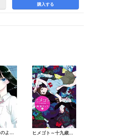
購入する
恋は雨上がりのように
ヒメゴト～十九歳の制服～