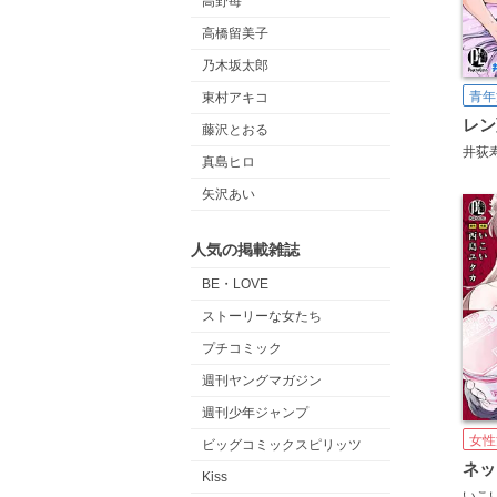
高野苺
高橋留美子
乃木坂太郎
青年
東村アキコ
藤沢とおる
井荻
真島ヒロ
矢沢あい
人気の掲載雑誌
BE・LOVE
ストーリーな女たち
プチコミック
週刊ヤングマガジン
週刊少年ジャンプ
女性
ビッグコミックスピリッツ
Kiss
いこ