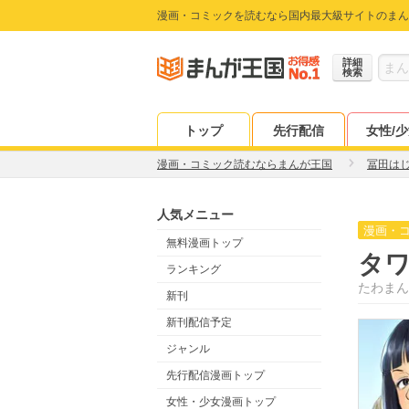
漫画・コミックを読むなら国内最大級サイトのまん
詳細
検索
トップ
先行配信
女性/
漫画・コミック読むならまんが王国
冨田は
人気メニュー
漫画・
無料漫画トップ
タ
ランキング
たわまん
新刊
新刊配信予定
ジャンル
先行配信漫画トップ
女性・少女漫画トップ