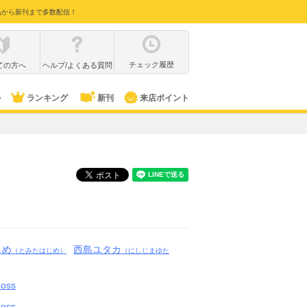
品から新刊まで多数配信！
チェック履歴
ての方へ
ヘルプ/よくある質問
ル
ランキング
新刊
来店ポイント
じめ
西島ユタカ
（とみたはじめ）
（にしじまゆた
Loss
Loss