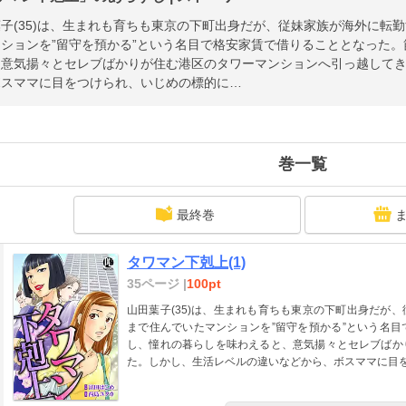
子(35)は、生まれも育ちも東京の下町出身だが、従妹家族が海外に転
ションを”留守を預かる”という名目で格安家賃で借りることとなった
、意気揚々とセレブばかりが住む港区のタワーマンションへ引っ越して
ボスママに目をつけられ、いじめの標的に…
巻一覧
最終巻
タワマン下剋上(1)
35ページ |
100pt
山田葉子(35)は、生まれも育ちも東京の下町出身だが
まで住んでいたマンションを”留守を預かる”という名
し、憧れの暮らしを味わえると、意気揚々とセレブばか
た。しかし、生活レベルの違いなどから、ボスママに目