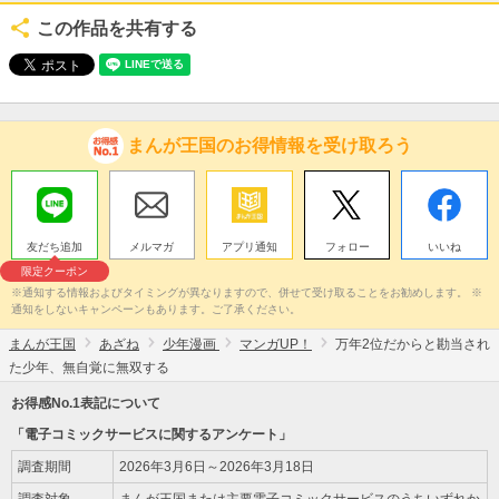
この作品を共有する
まんが王国のお得情報を受け取ろう
友だち追加
メルマガ
アプリ通知
フォロー
いいね
限定クーポン
※通知する情報およびタイミングが異なりますので、併せて受け取ることをお勧めします。 ※
通知をしないキャンペーンもあります。ご了承ください。
まんが王国
あざね
少年漫画
マンガUP！
万年2位だからと勘当され
た少年、無自覚に無双する
お得感No.1表記について
「電子コミックサービスに関するアンケート」
調査期間
2026年3月6日～2026年3月18日