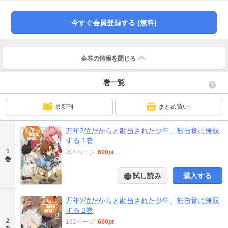
で、『全てが２位』であることのすごさを！ 「ボクは平々凡々。何かに秀で
たエキスパートではないんだけど――」万年２位がゆえに最強の強さを持つ少
年の、無自覚無双ファンタジー開幕！
今すぐ会員登録する (無料)
全巻の情報を
閉じる
巻一覧
最新刊
まとめ買い
万年2位だからと勘当された少年、無自覚に無双
する 1巻
1
204ページ
|
600pt
巻
試し読み
購入する
万年2位だからと勘当された少年、無自覚に無双
する 2巻
2
182ページ
|
600pt