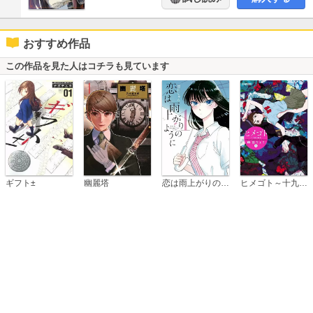
おすすめ作品
この作品を見た人はコチラも見ています
恋は雨上がりのように
ギフト±
幽麗塔
ヒメゴト～十九歳の制服～