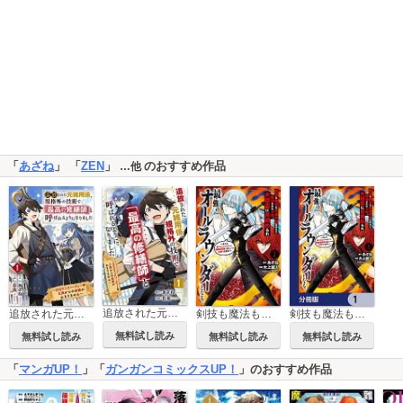
「
あざね
」 「
ZEN
」
のおすすめ作品
…他
追放された元雑用係、規格外の技術で「最高の修繕師」と呼ばれるようになりました～SSSランクパーティーや王族からの依頼が止まりません～【分冊版】
追放された元雑用係、規格外の技術で「最高の修繕師」と呼ばれるようになりました～SSSランクパーティーや王族からの依頼が止まりません～
剣技も魔法も中途半端だからと勘当された少年、大精霊に見初められ最強のオールラウンダーとなる。
剣技も魔法も中途半端だからと勘当された少年、大精霊に見初められ最強のオールラウンダーとなる。【分冊版】
無料試し読み
無料試し読み
無料試し読み
無料試し読み
「
マンガUP！
」「
ガンガンコミックスUP！
」のおすすめ作品