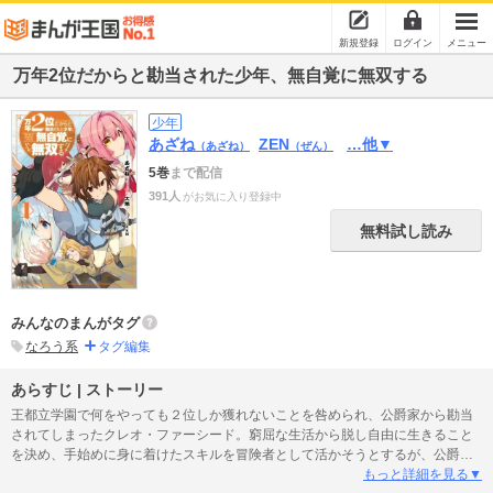
新規登録
ログイン
メニュー
万年2位だからと勘当された少年、無自覚に無双する
少年
あざね
ZEN
…他▼
（あざね）
（ぜん）
5巻
まで配信
391人
がお気に入り登録中
無料試し読み
みんなのまんがタグ
なろう系
タグ編集
あらすじ | ストーリー
王都立学園で何をやっても２位しか獲れないことを咎められ、公爵家から勘当
されてしまったクレオ・ファーシード。窮屈な生活から脱し自由に生きること
を決め、手始めに身に着けたスキルを冒険者として活かそうとするが、公爵
も、そしてクレオ自身も気がついていなかった。あらゆる才能がそろう学園
もっと詳細を見る▼