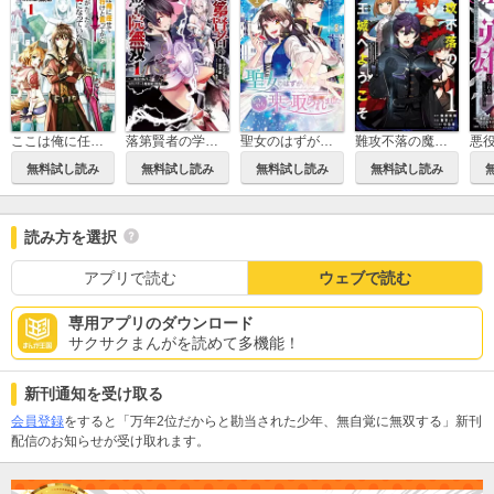
ここは俺に任せて先に行けと言ってから10年がたったら伝説になっていた。
落第賢者の学院無双 ～二度目の転生、Sランクチート魔術師冒険録～
聖女のはずが、どうやら乗っ取られました
難攻不落の魔王城へようこそ～デバフは不要と勇者パーティーを追い出された黒魔導士、魔王軍の最高幹部に迎えられる～
無料試し読み
無料試し読み
無料試し読み
無料試し読み
読み方を選択
アプリで読む
ウェブで読む
専用アプリのダウンロード
サクサクまんがを読めて多機能！
新刊通知を受け取る
会員登録
をすると「万年2位だからと勘当された少年、無自覚に無双する」新刊
配信のお知らせが受け取れます。