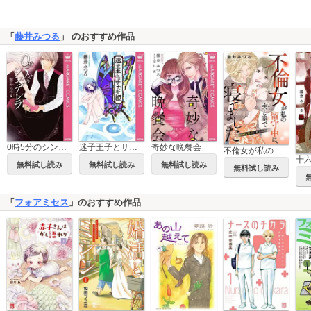
「
藤井みつる
」 のおすすめ作品
0時5分のシンデレラ
迷子王子とサナギ姫
奇妙な晩餐会
不倫女が私の留守中に、夫と家で寝てました～ママ活男子に救われた私～
無料試し読み
無料試し読み
無料試し読み
無料試し読み
「
フォアミセス
」のおすすめ作品