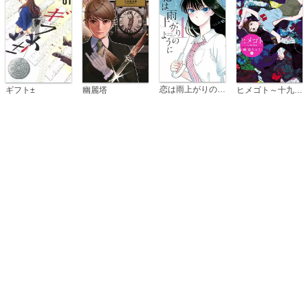
恋は雨上がりのように
ギフト±
幽麗塔
ヒメゴト～十九歳の制服～