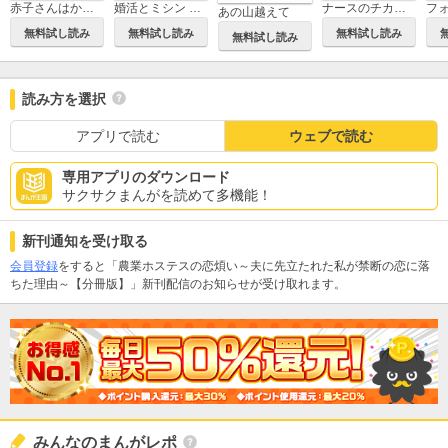
フ
赤子さんはかく語れり【電子単行本】
婚活とミシン もう一度恋がしたいけどめんどくさい気もする
ナースのチカラ ～私たちにできること 訪問看護物語～
あの山越えて
無料試し読み
無料試し読み
無料試し読み
無料試し読み
読み方を選択
アプリで読む
ウェブで読む
専用アプリのダウンロード
サクサクまんがを読めて多機能！
新刊通知を受け取る
会員登録
をすると「農業ホステスの恋煩い～夫に先立たれた私が禁断の恋に落
ちた理由～【分冊版】」新刊配信のお知らせが受け取れます。
みんなのまんがレポ