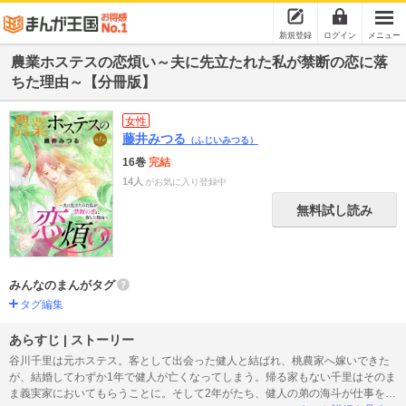
新規登録
ログイン
メニュー
農業ホステスの恋煩い～夫に先立たれた私が禁断の恋に落
ちた理由～【分冊版】
女性
藤井みつる
（ふじいみつる）
16巻
完結
14人
がお気に入り登録中
無料試し読み
みんなのまんがタグ
タグ編集
あらすじ | ストーリー
谷川千里は元ホステス。客として出会った健人と結ばれ、桃農家へ嫁いできた
が、結婚してわずか1年で健人が亡くなってしまう。帰る家もない千里はそのま
ま義実家においてもらうことに。そして2年がたち、健人の弟の海斗が仕事を辞