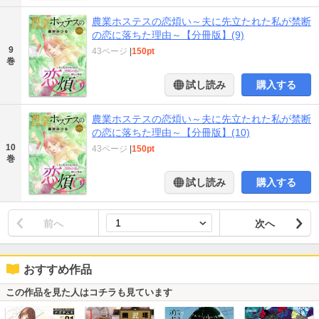
農業ホステスの恋煩い～夫に先立たれた私が禁断
の恋に落ちた理由～【分冊版】(9)
9
43ページ
|
150pt
巻
試し読み
購入する
農業ホステスの恋煩い～夫に先立たれた私が禁断
の恋に落ちた理由～【分冊版】(10)
10
43ページ
|
150pt
巻
試し読み
購入する
前へ
次へ
おすすめ作品
この作品を見た人はコチラも見ています