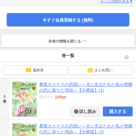
めて帰ってきて…!? 亡くなった夫ひとすじだった千里が禁断の恋に落ちた理
もっと詳細を見る▼
由とは…？
今すぐ会員登録する (無料)
全巻の情報を
閉じる
巻一覧
最終巻
まとめ買い
農業ホステスの恋煩い～夫に先立たれた私が禁断
の恋に落ちた理由～【分冊版】(1)
1
53ページ
|
150pt
巻
試し読み
購入する
農業ホステスの恋煩い～夫に先立たれた私が禁断
の恋に落ちた理由～【分冊版】(2)