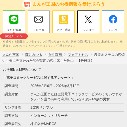
まんが王国のお得情報を受け取ろう
友だち追加
メルマガ
アプリ通知
フォロー
いいね
限定クーポン
※通知する情報およびタイミングが異なりますので、併せて受け取ることをお勧めします。 ※
通知をしないキャンペーンもあります。ご了承ください。
まんが王国
藤井みつる
女性漫画
フォアミセス
農業ホステスの恋煩
い～夫に先立たれた私が禁断の恋に落ちた理由～【分冊版】
お得感No.1表記について
「電子コミックサービスに関するアンケート」
調査期間
2026年3月6日～2026年3月18日
調査対象
まんが王国または主要電子コミックサービスのうちいずれか
をメイン且つ有料で利用している20歳～69歳の男女
サンプル数
1,236サンプル
調査方法
インターネットリサーチ
調査委託先
株式会社MARCS