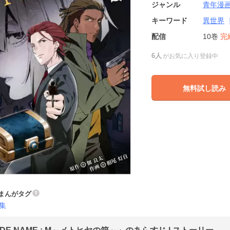
ジャンル
青年漫
キーワード
異世界
配信
10巻
完
6人
がお気に入り登録中
無料試し読み
まんがタグ
集