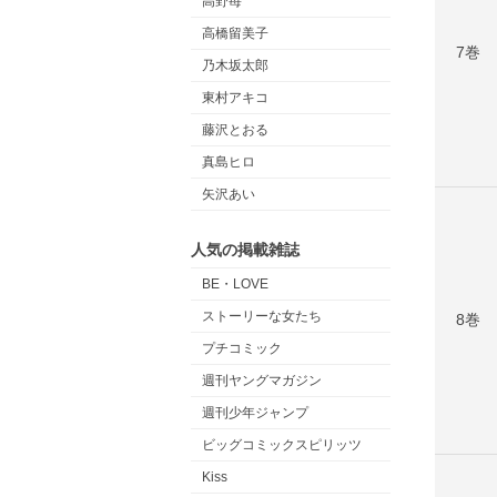
高野苺
高橋留美子
7巻
乃木坂太郎
東村アキコ
藤沢とおる
真島ヒロ
矢沢あい
人気の掲載雑誌
BE・LOVE
ストーリーな女たち
8巻
プチコミック
週刊ヤングマガジン
週刊少年ジャンプ
ビッグコミックスピリッツ
Kiss