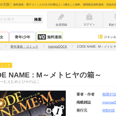
が王国！
無料漫画・電子コミックが10,000冊以上！1冊丸ごと無料、期間限定無料漫画、完結作
ログイン
会員登録
初め
少女
青年/少年
無料漫画
ジャン
自
青年漫画・コミック
mangaDOCK
CODE NAME : M～メト
コミック
DE NAME : M～メトヒヤの箱～
ーむえむめとひやのはこ
著者・作者
相尾灯
掲載雑誌
manga
発行元
WBASE