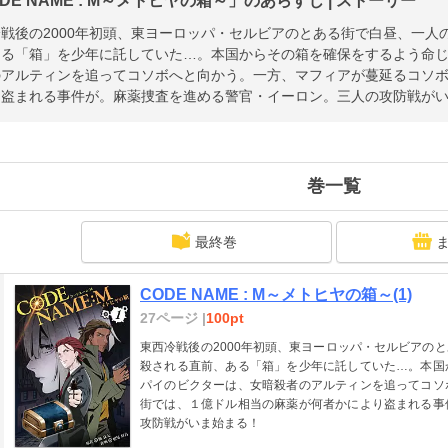
DE NAME : M～メトヒヤの箱～」のあらすじ | ストーリー
戦後の2000年初頭、東ヨーロッパ・セルビアのとある街で白昼、一人
ある「箱」を少年に託していた…。本国からその箱を確保をするよう命
のアルティンを追ってコソボへと向かう。一方、マフィアが蔓延るコソ
り盗まれる事件が。麻薬捜査を進める警官・イーロン。三人の攻防戦が
巻一覧
最終巻
CODE NAME : M～メトヒヤの箱～(1)
27ページ |
100pt
東西冷戦後の2000年初頭、東ヨーロッパ・セルビアの
殺される直前、ある「箱」を少年に託していた…。本国
パイのビクターは、女暗殺者のアルティンを追ってコソ
街では、１億ドル相当の麻薬が何者かにより盗まれる事
攻防戦がいま始まる！