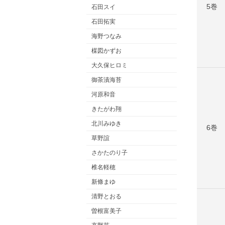
5巻
石田スイ
石田拓実
海野つなみ
楳図かずお
大久保ヒロミ
御茶漬海苔
河原和音
きたがわ翔
北川みゆき
6巻
草野誼
さかたのり子
椎名軽穂
新條まゆ
清野とおる
曽根富美子