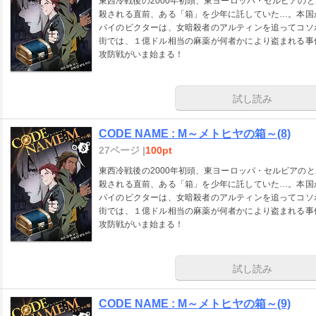
東西冷戦後の2000年初頭、東ヨーロッパ・セルビアの
殺される直前、ある「箱」を少年に託していた…。本国
パイのビクターは、女暗殺者のアルティンを追ってコソ
街では、１億ドル相当の麻薬が何者かにより盗まれる事
攻防戦がいま始まる！
試し読み
CODE NAME : M～メトヒヤの箱～(8)
27ページ |
100pt
東西冷戦後の2000年初頭、東ヨーロッパ・セルビアの
殺される直前、ある「箱」を少年に託していた…。本国
パイのビクターは、女暗殺者のアルティンを追ってコソ
街では、１億ドル相当の麻薬が何者かにより盗まれる事
攻防戦がいま始まる！
試し読み
CODE NAME : M～メトヒヤの箱～(9)