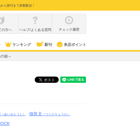
品から新刊まで多数配信！
チェック履歴
ての方へ
ヘルプ/よくある質問
ル
ランキング
新刊
来店ポイント
ヒヤの箱～
自
佃良太
（あいおとうじ）
（つくだりょうた）
DOCK