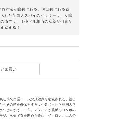
の政治家が暗殺される。彼は殺される直
じられた英国人スパイのビクターは、女暗
ボの街では、１億ドル相当の麻薬が何者か
いま始まる！
まとめ買い
とある街で白昼、一人の政治家が暗殺される。彼は
からその箱を確保をするよう命じられた英国人ス
ボへと向かう。一方、マフィアが蔓延るコソボの
件が。麻薬捜査を進める警官・イーロン。三人の