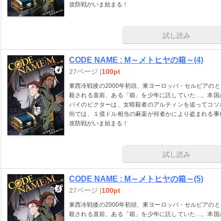
攻防戦がいま始まる！
試し読み
CODE NAME : M～メトヒヤの箱～(4)
27ページ |
100pt
東西冷戦後の2000年初頭、東ヨーロッパ・セルビアの
殺される直前、ある「箱」を少年に託していた…。本国
パイのビクターは、女暗殺者のアルティンを追ってコソ
街では、１億ドル相当の麻薬が何者かにより盗まれる事
攻防戦がいま始まる！
試し読み
CODE NAME : M～メトヒヤの箱～(5)
27ページ |
100pt
東西冷戦後の2000年初頭、東ヨーロッパ・セルビアの
殺される直前、ある「箱」を少年に託していた…。本国