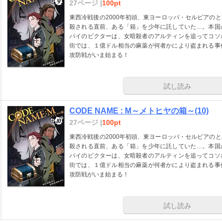
27ページ |
100pt
東西冷戦後の2000年初頭、東ヨーロッパ・セルビアの
殺される直前、ある「箱」を少年に託していた…。本国
パイのビクターは、女暗殺者のアルティンを追ってコソ
街では、１億ドル相当の麻薬が何者かにより盗まれる事
攻防戦がいま始まる！
試し読み
CODE NAME : M～メトヒヤの箱～(10)
27ページ |
100pt
東西冷戦後の2000年初頭、東ヨーロッパ・セルビアの
殺される直前、ある「箱」を少年に託していた…。本国
パイのビクターは、女暗殺者のアルティンを追ってコソ
街では、１億ドル相当の麻薬が何者かにより盗まれる事
攻防戦がいま始まる！
試し読み