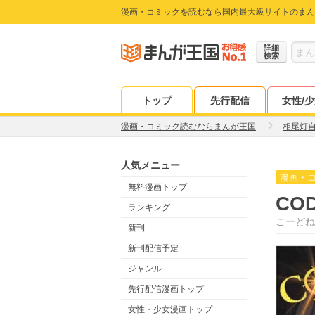
漫画・コミックを読むなら国内最大級サイトのまん
詳細
検索
トップ
先行配信
女性/
漫画・コミック読むならまんが王国
相尾灯
人気メニュー
漫画・
無料漫画トップ
CO
ランキング
こーどね
新刊
新刊配信予定
ジャンル
先行配信漫画トップ
女性・少女漫画トップ