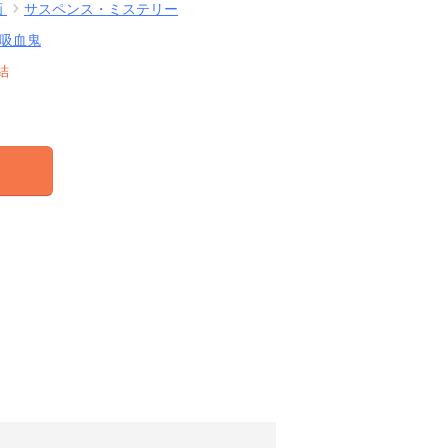
画
サスペンス・ミステリー
吸血鬼
結