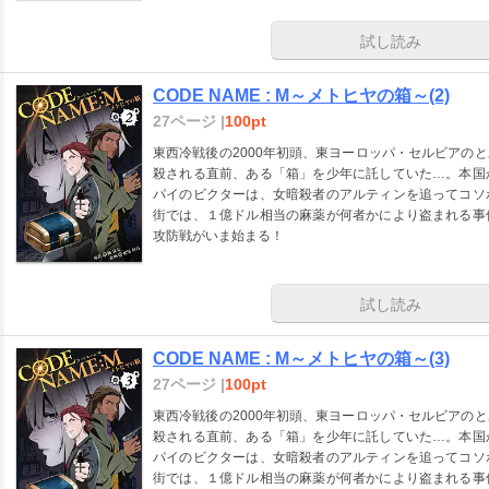
試し読み
CODE NAME : M～メトヒヤの箱～(2)
27ページ |
100pt
東西冷戦後の2000年初頭、東ヨーロッパ・セルビアの
殺される直前、ある「箱」を少年に託していた…。本国
パイのビクターは、女暗殺者のアルティンを追ってコソ
街では、１億ドル相当の麻薬が何者かにより盗まれる事
攻防戦がいま始まる！
試し読み
CODE NAME : M～メトヒヤの箱～(3)
27ページ |
100pt
東西冷戦後の2000年初頭、東ヨーロッパ・セルビアの
殺される直前、ある「箱」を少年に託していた…。本国
パイのビクターは、女暗殺者のアルティンを追ってコソ
街では、１億ドル相当の麻薬が何者かにより盗まれる事