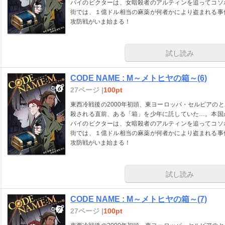
パイのビクターは、女暗殺者のアルティンを追ってコソ
街では、１億ドル相当の麻薬が何者かにより盗まれる事
攻防戦がいま始まる！
試し読み
CODE NAME : M～メトヒヤの箱～(6)
27ページ |
100pt
東西冷戦後の2000年初頭、東ヨーロッパ・セルビアの
殺される直前、ある「箱」を少年に託していた…。本国
パイのビクターは、女暗殺者のアルティンを追ってコソ
街では、１億ドル相当の麻薬が何者かにより盗まれる事
攻防戦がいま始まる！
試し読み
CODE NAME : M～メトヒヤの箱～(7)
27ページ |
100pt