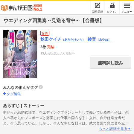
新規登録
ログイン
メニュー
ウエディング四重奏～見送る背中～【合冊版】
女性
秋田ケイチ
綾音
（あきたけいち）
（あやね）
3巻
完結
13人
がお気に入り登録中
無料試し読み
みんなのまんがタグ
タグ編集
あらすじ | ストーリー
夢だった結婚式場で、ウエディングプランナーとして働いている奈々子は、恋
人の武からのプロポーズと充実した仕事の両方を手に入れ、自分は幸せ者だ
と、そう思っていた。しかし、そんな幸せな日々は、武の言葉で急に音を立て
て崩れていくことに…。「他に好きな人ができたんだ…」恋人に甘えていた自
もっと詳細を見る▼
分が悪い…、泣きながらそう思った奈々子だったが、その一年半後、思いもよ