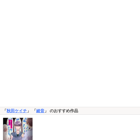
「
秋田ケイチ
」 「
綾音
」 のおすすめ作品