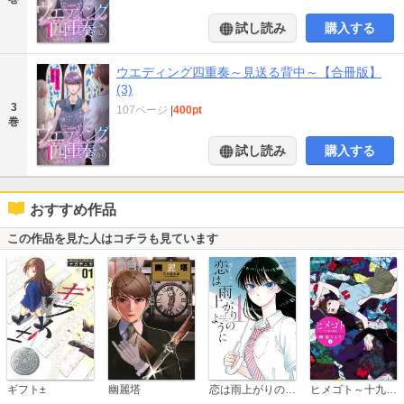
試し読み
購入する
ウエディング四重奏～見送る背中～【合冊版】
(3)
3
107ページ
|
400pt
巻
試し読み
購入する
おすすめ作品
この作品を見た人はコチラも見ています
恋は雨上がりのように
ギフト±
幽麗塔
ヒメゴト～十九歳の制服～