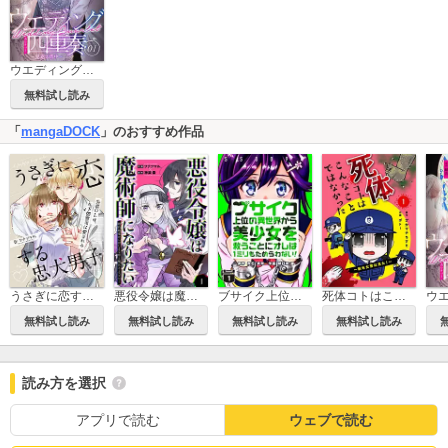
ウエディング四重奏～見送る背中～
無料試し読み
「
mangaDOCK
」のおすすめ作品
悪役令嬢は魔術師になりたい～婚約破棄からはじまる恋と魔法とミステリー～【合冊版】
ブサイク上位の異世界から美少女を救うことにオレは1ミリもためらわない！
死体コトはこんなことではなかった～新米女警は見た！～
うさぎに恋する忠犬男子～失恋OLは、年下御曹司に愛される～【合冊版】
無料試し読み
無料試し読み
無料試し読み
無料試し読み
読み方を選択
アプリで読む
ウェブで読む