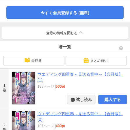
らない場所で再会!? 「私たち、結婚式の予約に来たんですけど」職場である式
場の入口で、そう言った女の隣にいたのは、元彼の武だった…！（1話～5話が
今すぐ会員登録する (無料)
収録されています）
全巻の情報を
閉じる
巻一覧
最終巻
まとめ買い
ウエディング四重奏～見送る背中～【合冊版】
(1)
1
133ページ
|
500pt
巻
試し読み
購入する
ウエディング四重奏～見送る背中～【合冊版】
(2)
2
107ページ
|
400pt
巻