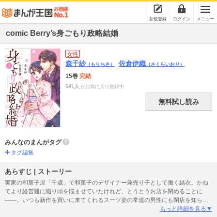
新規登録
ログイン
メニュー
comic Berry’s身ごもり政略結婚
女性
森千紗
佐倉伊織
（もりちさ）
（さくらいおり）
15巻
完結
541人
がお気に入り登録中
無料試し読み
みんなのまんがタグ
タグ編集
あらすじ | ストーリー
実家の和菓子屋「千歳」で和菓子のデザイナー兼売り子として働く結衣。かね
てより経営難に陥り頭を悩ませていたけれど、とうとうお店を閉めることに
――。いつも新作を買いに来てくれるスーツ姿の常連の男性にも閉店を知ら
せ、結衣は店をたたむ用意を進める。そんなある日、エールダンジュという製
もっと詳細を見る▼