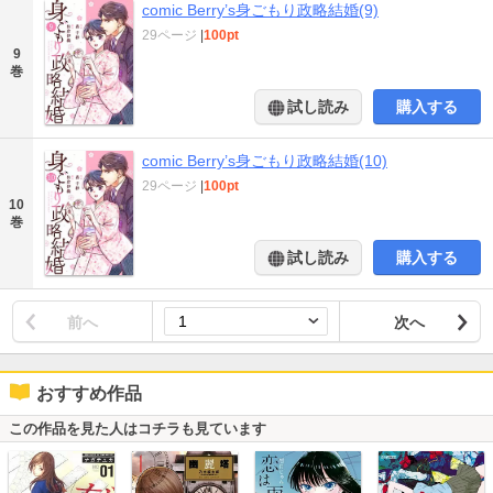
comic Berry’s身ごもり政略結婚(9)
29ページ
|
100pt
9
巻
試し読み
購入する
comic Berry’s身ごもり政略結婚(10)
29ページ
|
100pt
10
巻
試し読み
購入する
前へ
次へ
おすすめ作品
この作品を見た人はコチラも見ています