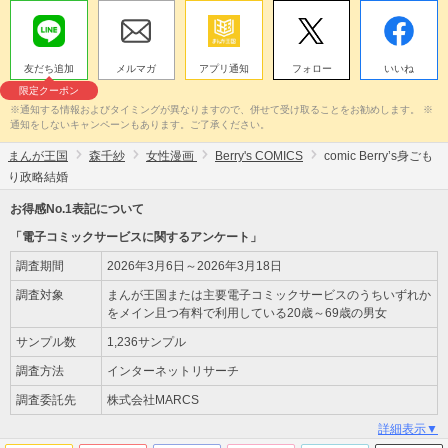
友だち追加
メルマガ
アプリ通知
フォロー
いいね
限定クーポン
※通知する情報およびタイミングが異なりますので、併せて受け取ることをお勧めします。 ※
通知をしないキャンペーンもあります。ご了承ください。
まんが王国
森千紗
女性漫画
Berry's COMICS
comic Berry’s身ごも
り政略結婚
お得感No.1表記について
「電子コミックサービスに関するアンケート」
調査期間
2026年3月6日～2026年3月18日
調査対象
まんが王国または主要電子コミックサービスのうちいずれか
をメイン且つ有料で利用している20歳～69歳の男女
サンプル数
1,236サンプル
調査方法
インターネットリサーチ
調査委託先
株式会社MARCS
詳細表示▼