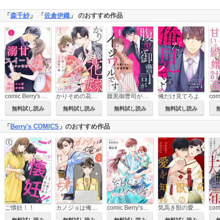
「
森千紗
」 「
佐倉伊織
」 のおすすめ作品
comic Berry's 溺甘スイートルーム ～ホテル御曹司の独占愛～
かりそめの花嫁～身代わりのお見合いがバレたはずなのに、なぜか溺愛されています～
腹黒御曹司がイジワルです
俺だけ見てろよ
無料試し読み
無料試し読み
無料試し読み
無料試し読み
「
Berry's COMICS
」のおすすめ作品
ご懐妊！！
カノジョは俺が嫌いらしい
comic Berry’s紡ぐはひとひらの光
気高き獣の愛を知れ
無料試し読み
無料試し読み
無料試し読み
無料試し読み