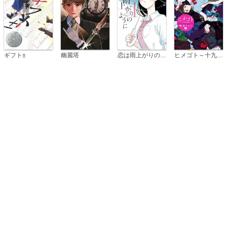
恋は雨上がりのように
ギフト±
幽麗塔
ヒメゴト～十九歳の制服～