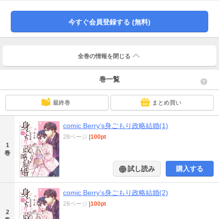
菓店から「千歳」の和菓子を取り扱いたいとの連絡が!? 絶望的な状況で差し伸
べられた光明に、藁をもすがる思いで話を聞きに向かうと、現れたのは「千
歳」の常連の男性…実は彼はエールダンジュの専務だった!?専務の大雅は和菓
今すぐ会員登録する (無料)
子を扱うだけでなく「千歳」の経営再建をも考えてくれるというのだが、その
交換条件として後取り目的の政略結婚を受け入れるよう迫られて…？形式だけ
の結婚に真実の愛は生まれるのか？ (この作品は電子コミック誌comic Berry's
Vol. 108に収録されています。重複購入にご注意ください)
全巻の情報を
閉じる
巻一覧
最終巻
まとめ買い
comic Berry’s身ごもり政略結婚(1)
28ページ
|
100pt
1
巻
試し読み
購入する
comic Berry’s身ごもり政略結婚(2)
28ページ
|
100pt
2