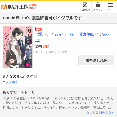
新規登録
ログイン
メニュー
comic Berry's 腹黒御曹司がイジワルです
女性
七里ベティ
佐倉伊織
（ななさとべてぃ）
（さくらいお
り）
15巻
完結
421人
がお気に入り登録中
無料試し読み
みんなのまんがタグ
タグ編集
あらすじ | ストーリー
28歳OLの志穂はバリキャリを装い、周りからは”鉄の女”と呼ばれている。彼氏
の賢との関係に不安を抱く志穂は、思い切って会社のパーティに彼を誘うが、
時間になっても来なくて…。そんな時、同僚のイケメン御曹司・宮城に話しか
けられる。女子社員から大人気の宮城だが、志穂は興味がなく軽くあしらって
もっと詳細を見る▼