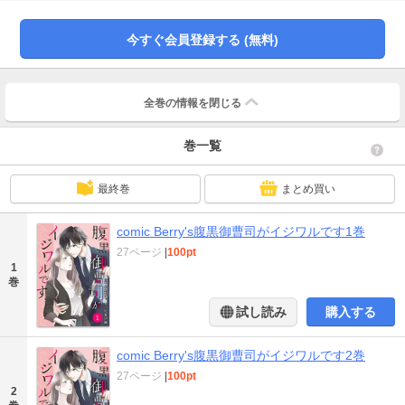
いた。ところがトイレに行く途中で再び宮城と会うと、普段は爽やかで優しい
彼の様子が豹変！ いつもと違う口調で呼び捨てにされ、更に強引な壁ドンで
迫られてしまい…!? 腹黒なのに一途でスパダリな御曹司とのオフィスラブ！
今すぐ会員登録する (無料)
全巻の情報を
閉じる
巻一覧
最終巻
まとめ買い
comic Berry's腹黒御曹司がイジワルです1巻
27ページ
|
100pt
1
巻
試し読み
購入する
comic Berry's腹黒御曹司がイジワルです2巻
27ページ
|
100pt
2