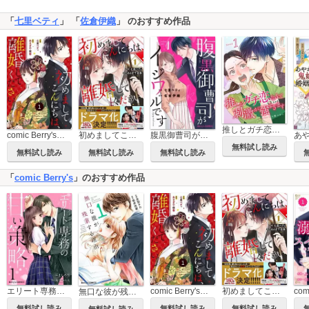
「
七里ベティ
」 「
佐倉伊織
」 のおすすめ作品
推しとガチ恋なんて刺激が強すぎます【分冊版】
comic Berry's初めましてこんにちは、離婚してください
初めましてこんにちは、離婚してください
腹黒御曹司がイジワルです
無料試し読み
無料試し読み
無料試し読み
無料試し読み
「
comic Berry's
」のおすすめ作品
エリート専務の甘い策略
comic Berry's初めましてこんにちは、離婚してください
初めましてこんにちは、離婚してください
無口な彼が残業する理由
無料試し読み
無料試し読み
無料試し読み
無料試し読み