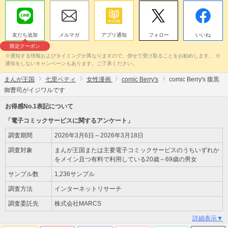
友だち追加
メルマガ
アプリ通知
フォロー
いいね
限定クーポン
※通知する情報およびタイミングが異なりますので、併せて受け取ることをお勧めします。 ※
通知をしないキャンペーンもあります。ご了承ください。
まんが王国
七里ベティ
女性漫画
comic Berry's
comic Berry's 腹黒
御曹司がイジワルです
お得感No.1表記について
「電子コミックサービスに関するアンケート」
調査期間
2026年3月6日～2026年3月18日
調査対象
まんが王国または主要電子コミックサービスのうちいずれか
をメイン且つ有料で利用している20歳～69歳の男女
サンプル数
1,236サンプル
調査方法
インターネットリサーチ
調査委託先
株式会社MARCS
詳細表示▼