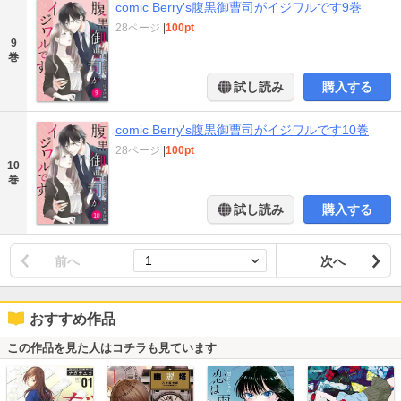
comic Berry's腹黒御曹司がイジワルです9巻
28ページ
|
100pt
9
巻
試し読み
購入する
comic Berry's腹黒御曹司がイジワルです10巻
28ページ
|
100pt
10
巻
試し読み
購入する
前へ
次へ
おすすめ作品
この作品を見た人はコチラも見ています