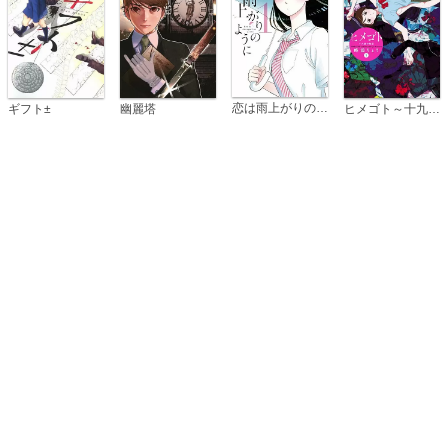
恋は雨上がりのように
ギフト±
幽麗塔
ヒメゴト～十九歳の制服～