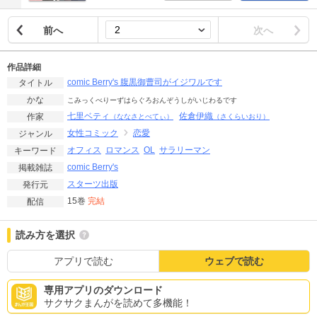
前へ
次へ
作品詳細
comic Berry's 腹黒御曹司がイジワルです
タイトル
かな
こみっくべりーずはらぐろおんぞうしがいじわるです
七里ベティ
佐倉伊織
作家
（ななさとべてぃ）
（さくらいおり）
女性コミック
恋愛
ジャンル
オフィス
ロマンス
OL
サラリーマン
キーワード
comic Berry's
掲載雑誌
スターツ出版
発行元
15巻
完結
配信
読み方を選択
アプリで読む
ウェブで読む
専用アプリのダウンロード
サクサクまんがを読めて多機能！