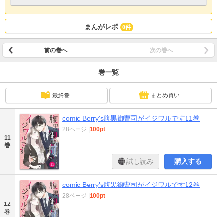
まんがレポ
0件
前の巻へ
次の巻へ
巻一覧
最終巻
まとめ買い
comic Berry's腹黒御曹司がイジワルです11巻
28ページ
|
100pt
11
巻
試し読み
購入する
comic Berry's腹黒御曹司がイジワルです12巻
28ページ
|
100pt
12
巻