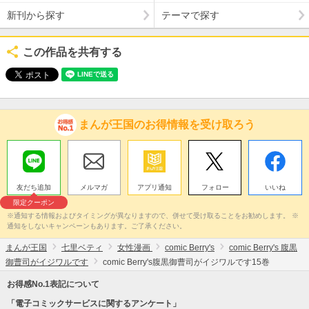
新刊から探す
テーマで探す
この作品を共有する
まんが王国のお得情報を受け取ろう
友だち追加
メルマガ
アプリ通知
フォロー
いいね
限定クーポン
※通知する情報およびタイミングが異なりますので、併せて受け取ることをお勧めします。 ※
通知をしないキャンペーンもあります。ご了承ください。
まんが王国
七里ベティ
女性漫画
comic Berry's
comic Berry's 腹黒
御曹司がイジワルです
comic Berry's腹黒御曹司がイジワルです15巻
お得感No.1表記について
「電子コミックサービスに関するアンケート」