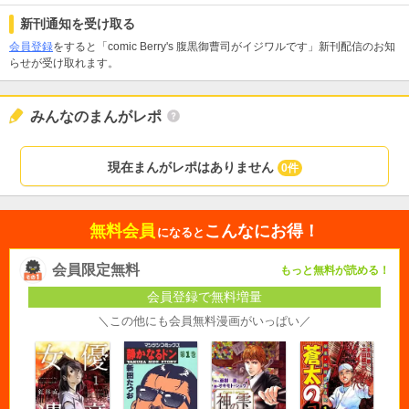
新刊通知を受け取る
会員登録
をすると「comic Berry's 腹黒御曹司がイジワルです」新刊配信のお知
らせが受け取れます。
みんなのまんがレポ
現在まんがレポはありません
0件
無料会員
こんなにお得！
になると
会員限定無料
もっと無料が読める！
会員登録で無料増量
＼この他にも会員無料漫画がいっぱい／