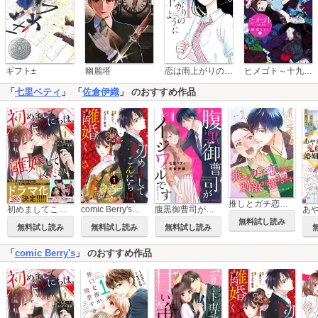
恋は雨上がりのように
ギフト±
幽麗塔
ヒメゴト～十九歳の制服～
「
七里ベティ
」 「
佐倉伊織
」 のおすすめ作品
推しとガチ恋なんて刺激が強すぎます【分冊版】
初めましてこんにちは、離婚してください
comic Berry's初めましてこんにちは、離婚してください
腹黒御曹司がイジワルです
無料試し読み
無料試し読み
無料試し読み
無料試し読み
「
comic Berry's
」 のおすすめ作品