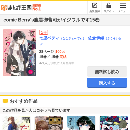
新規登録
ログイン
メニュー
comic Berry's腹黒御曹司がイジワルです15巻
女性
七里ベティ
佐倉伊織
（ななさとべてぃ）
（さくらいお
り）
28ページ
|
100pt
15巻
／ 15巻
完結
421人
がお気に入り登録中
無料試し読み
購入する
おすすめ作品
この作品を見た人はコチラも見ています