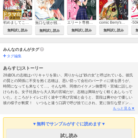
初めましてこんにちは、離婚してください
エリート専務の甘い策略
comic Berry's初めましてこんにちは、離婚してください
無口な彼が残業する理由
無料試し読み
無料試し読み
無料試し読み
無料試し読み
みんなのまんがタグ
タグ編集
あらすじ|ストーリー
28歳OLの志穂はバリキャリを装い、周りからは”鉄の女”と呼ばれている。彼氏
の賢との関係に不安を抱く志穂は、思い切って会社のパーティに彼を誘うが、
時間になっても来なくて…。そんな時、同僚のイケメン御曹司・宮城に話しか
けられる。女子社員から大人気の宮城だが、志穂は興味がなく軽くあしらって
いた。ところがトイレに行く途中で再び宮城と会うと、普段は爽やかで優しい
彼の様子が豹変！ いつもと違う口調で呼び捨てにされ、更に強引な壁ドンで
迫られてしまい…!? 腹黒なのに一途でスパダリな御曹司とのオフィスラブ！
もっと見る▼
▼無料でサンプルがすぐに読めます▼
試し読み