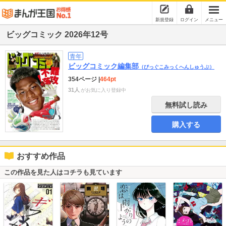
新規登録
ログイン
メニュー
ビッグコミック 2026年12号
青年
ビッグコミック編集部
（びっぐこみっくへんしゅうぶ）
354ページ
|
464pt
31人
がお気に入り登録中
無料試し読み
購入する
おすすめ作品
この作品を見た人はコチラも見ています