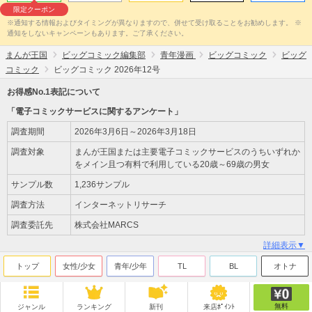
限定クーポン
※通知する情報およびタイミングが異なりますので、併せて受け取ることをお勧めします。 ※
通知をしないキャンペーンもあります。ご了承ください。
まんが王国
ビッグコミック編集部
青年漫画
ビッグコミック
ビッグ
コミック
ビッグコミック 2026年12号
お得感No.1表記について
「電子コミックサービスに関するアンケート」
調査期間
2026年3月6日～2026年3月18日
調査対象
まんが王国または主要電子コミックサービスのうちいずれか
をメイン且つ有料で利用している20歳～69歳の男女
サンプル数
1,236サンプル
調査方法
インターネットリサーチ
調査委託先
株式会社MARCS
詳細表示▼
トップ
女性/少女
青年/少年
TL
BL
オトナ
無料
ジャンル
ランキング
新刊
来店ﾎﾟｲﾝﾄ