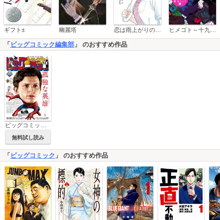
恋は雨上がりのように
ギフト±
幽麗塔
ヒメゴト～十九歳の制服～
「
ビッグコミック編集部
」 のおすすめ作品
ビッグコミック増刊
無料試し読み
「
ビッグコミック
」 のおすすめ作品