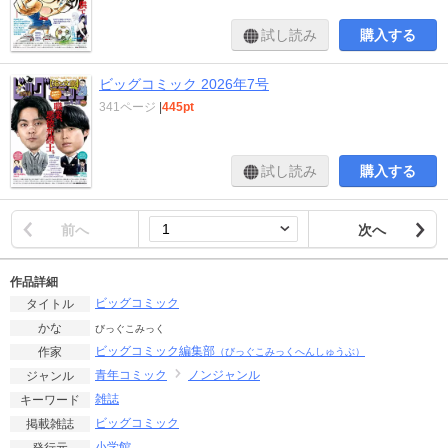
試し読み
購入する
ビッグコミック 2026年7号
341ページ
|
445pt
試し読み
購入する
前へ
次へ
作品詳細
ビッグコミック
タイトル
かな
びっぐこみっく
ビッグコミック編集部
作家
（びっぐこみっくへんしゅうぶ）
青年コミック
ノンジャンル
ジャンル
雑誌
キーワード
ビッグコミック
掲載雑誌
小学館
発行元