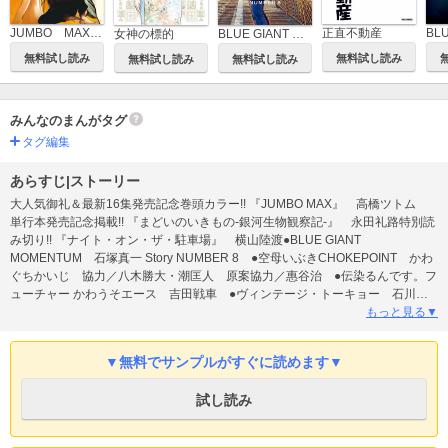
JUMBO MAX～ハイパーED薬密造人～
正直不動産
女神の標的
BLUE GIANT MOMENTUM
無料試し読み
無料試し読み
無料試し読み
無料試し読み
みんなのまんがタグ
タグ編集
あらすじ|ストーリー
大人気御礼＆最新16集発売記念巻頭カラー!! 『JUMBO MAX』 高橋ツトム
単行本発売記念掲載!! 『まどいのいきもの-銀河生物観察記-』 永田礼路特別読
み切り!! 『ナイト・オン・ザ・駐車場』 横山陸渡●BLUE GIANT
MOMENTUM 石塚真一 Story NUMBER 8 ●空母いぶきCHOKEPOINT かわ
ぐちかいじ 協力／八木勝大・潮匡人 原案協力／惠谷治 ●伝染るんです。フ
ューチャー かわうそエース 吉田戦車 ●ヴィンテージ・トーキョー 石川優
吾 ●猫と文豪 中川いさみ ●昭和トラベラー 北見けんいち ●うっちゃれ
もっと見る▼
五所瓦 粘り腰編 なかいま強 ●Ｃ級さらりーまん講座 山科けいすけ ●バブ
ル・ザムライ 細野不二彦 ●無色とリボン 桃奈 ●化けの皮のヒトバケ 佐
▼無料でサンプルがすぐに読めます▼
藤さつき ●宗像教授世界篇 星野之宣 ●ゴルゴ13 原作／さいとう・たかを
さいとう・プロ作品 ●ひねもすのたり日記 ちばてつや ●充実コラム!! [ニ
試し読み
ュースの裏×表交差点] 夏原武 ※『ビッグコミック』デジタル版には、紙版
の付録、特典等は含まれません。