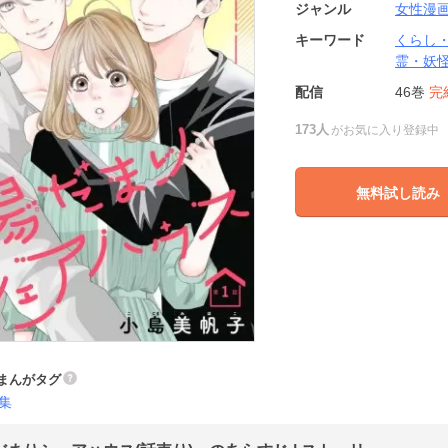
ジャンル
女性漫
キーワード
くらし
霊・妖
配信
46巻
完
173人
がお気に入り登録中
無料試し読み
まんがタグ
集