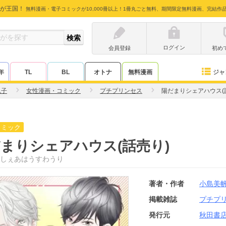
が王国！
無料漫画・電子コミックが10,000冊以上！1冊丸ごと無料、期間限定無料漫画、完結作
ログイン
会員登録
初め
ジャ
年
TL
BL
オトナ
無料漫画
帆子
女性漫画・コミック
プチプリンセス
陽だまりシェアハウス(
コミック
まりシェアハウス(話売り)
しぇあはうすわうり
著者・作者
小島美
掲載雑誌
プチプ
発行元
秋田書