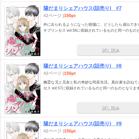
陽だまりシェアハウス(話売り) #7
42ページ |
150pt
外に出られるようになった朝陽に、どうしたら成仏できるようにな
チプリンセス vol.56に収録されているものと同一のも
試し読み
陽だまりシェアハウス(話売り) #8
42ページ |
150pt
幽霊な兄と兄友と私の奇妙な同居生活。真白家を訪ねてき
セス vol.57に収録されているものと同一のものとなりま
試し読み
陽だまりシェアハウス(話売り) #9
42ページ |
150pt