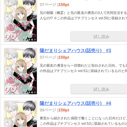
37ページ |
150pt
兄の朝陽（幽霊）と兄の親友の勇音の3人で共同生活す
人なの!? ※この作品はプチプリンセス vol.50に
試し読み
陽だまりシェアハウス(話売り) #3
37ページ |
150pt
兄の親友の勇音から一目惚れだと告白された日向。でも日
の作品はプチプリンセス vol.51に収録されているもの
試し読み
陽だまりシェアハウス(話売り) #4
39ページ |
150pt
勇音から紹介された病院で働くことになった日向だけど、
この作品はプチプリンセス vol.52に収録されているも