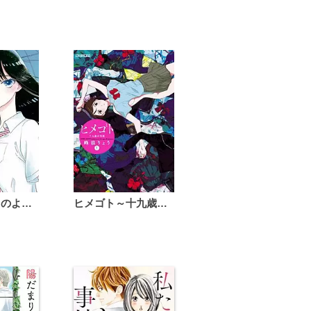
恋は雨上がりのように
ヒメゴト～十九歳の制服～