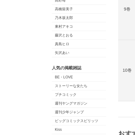
高野苺
9巻
高橋留美子
乃木坂太郎
東村アキコ
藤沢とおる
真島ヒロ
矢沢あい
人気の掲載雑誌
10巻
BE・LOVE
ストーリーな女たち
プチコミック
週刊ヤングマガジン
週刊少年ジャンプ
ビッグコミックスピリッツ
Kiss
おす