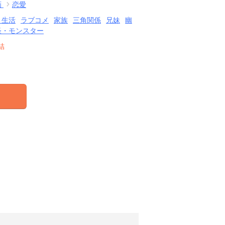
画
恋愛
・生活
ラブコメ
家族
三角関係
兄妹
幽
怪・モンスター
結