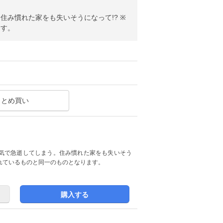
み慣れた家をも失いそうになって!? ※
ます。
まとめ買い
気で急逝してしまう。住み慣れた家をも失いそう
9に収録されているものと同一のものとなります。
購入する