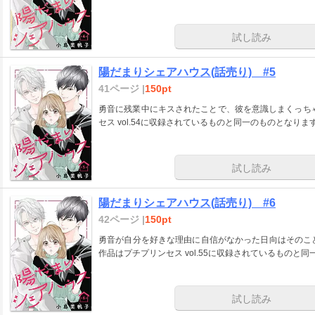
試し読み
陽だまりシェアハウス(話売り) #5
41ページ |
150pt
勇音に残業中にキスされたことで、彼を意識しまくっちゃう日向。だけど
セス vol.54に収録されているものと同一のものとなりま
試し読み
陽だまりシェアハウス(話売り) #6
42ページ |
150pt
勇音が自分を好きな理由に自信がなかった日向はそのこ
作品はプチプリンセス vol.55に収録されているものと
試し読み