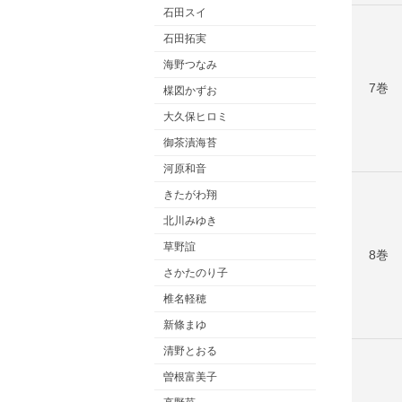
石田スイ
石田拓実
海野つなみ
7巻
楳図かずお
大久保ヒロミ
御茶漬海苔
河原和音
きたがわ翔
北川みゆき
草野誼
8巻
さかたのり子
椎名軽穂
新條まゆ
清野とおる
曽根富美子