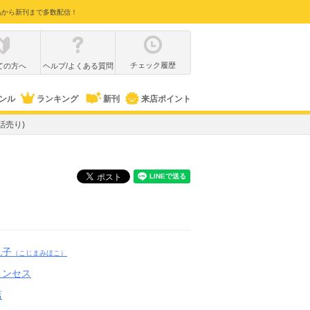
品から新刊まで多数配信！
チェック履歴
ての方へ
ヘルプ/よくある質問
ンル
ランキング
新刊
来店ポイント
話売り)
帆子
（こじまみほこ）
リンセス
店