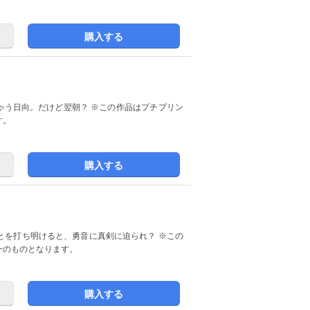
購入する
翌朝？ ※この作品はプチプリン
す。
購入する
とを打ち明けると、勇音に真剣に迫られ？ ※この
同一のものとなります。
購入する