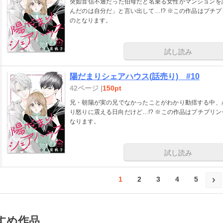
突如音信不通だった伯母だと名乗る女性がマンションを
んだのは自分だ」と言い出して…!? ※この作品はプチプリ
のとなります。
試し読み
陽だまりシェアハウス(話売り) #10
42ページ |
150pt
兄・朝陽が実の兄でなかったことがわかり動揺する中、
り怒りに震える日向だけど…!? ※この作品はプチプリンセ
なります。
試し読み
1
2
3
4
5
すめ作品