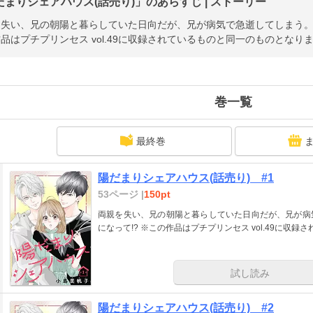
だまりシェアハウス(話売り)」のあらすじ | ストーリー
失い、兄の朝陽と暮らしていた日向だが、兄が病気で急逝してしまう。住
品はプチプリンセス vol.49に収録されているものと同一のものとなり
巻一覧
最終巻
陽だまりシェアハウス(話売り) #1
53ページ |
150pt
両親を失い、兄の朝陽と暮らしていた日向だが、兄が病
になって!? ※この作品はプチプリンセス vol.4
試し読み
陽だまりシェアハウス(話売り) #2