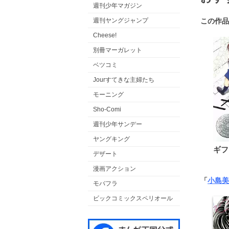
週刊少年マガジン
この作品
週刊ヤングジャンプ
Cheese!
別冊マーガレット
ベツコミ
Jourすてきな主婦たち
モーニング
Sho-Comi
週刊少年サンデー
ヤングキング
ギフ
デザート
漫画アクション
「
小島美
モバフラ
ビックコミックスペリオール