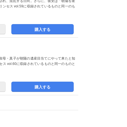
訪れ、混乱する日向。さらに、彼女は「朝陽を産
ンセス vol.59に収録されているものと同一のも
購入する
叔母・真子が朝陽の遺産目当てにやって来たと知
ス vol.60に収録されているものと同一のものと
購入する