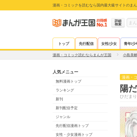
漫画・コミックを読むなら国内最大級サイトのまん
詳細
検索
トップ
先行配信
女性/少女
青年/少
漫画・コミック読むならまんが王国
小島美
人気メニュー
漫画・
無料漫画トップ
陽だ
ランキング
ひだまり
新刊
新刊配信予定
ジャンル
先行配信漫画トップ
女性・少女漫画トップ