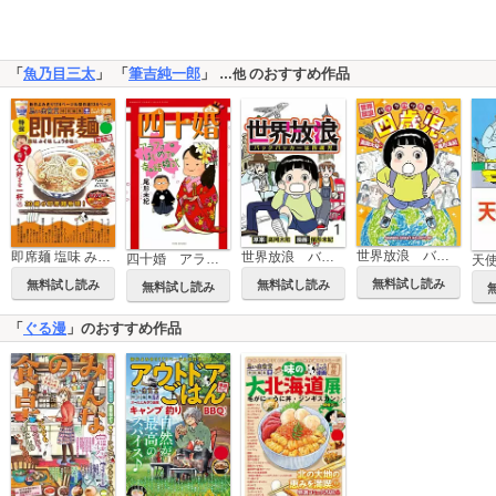
「
魚乃目三太
」 「
筆吉純一郎
」
のおすすめ作品
…他
世界放浪 バックパッカーは四歳児
世界放浪 バックパッカーは四歳児 【せらびぃ連載版】
即席麺 塩味 みそ味 しょうゆ味
四十婚 アラフォーではじめての幸せ結婚式
天
無料試し読み
無料試し読み
無料試し読み
無料試し読み
「
ぐる漫
」のおすすめ作品