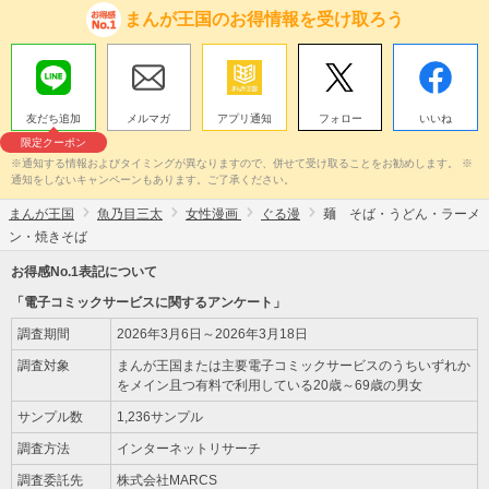
まんが王国のお得情報を受け取ろう
友だち追加
メルマガ
アプリ通知
フォロー
いいね
限定クーポン
※通知する情報およびタイミングが異なりますので、併せて受け取ることをお勧めします。 ※
通知をしないキャンペーンもあります。ご了承ください。
まんが王国
魚乃目三太
女性漫画
ぐる漫
麺 そば・うどん・ラーメ
ン・焼きそば
お得感No.1表記について
「電子コミックサービスに関するアンケート」
調査期間
2026年3月6日～2026年3月18日
調査対象
まんが王国または主要電子コミックサービスのうちいずれか
をメイン且つ有料で利用している20歳～69歳の男女
サンプル数
1,236サンプル
調査方法
インターネットリサーチ
調査委託先
株式会社MARCS