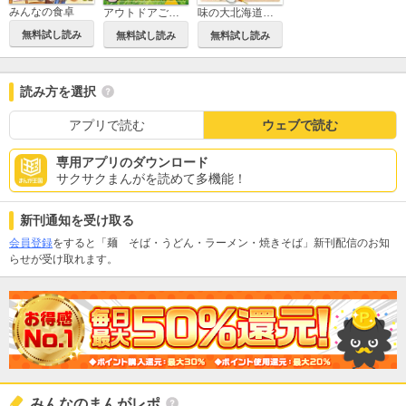
みんなの食卓
アウトドアごはん
味の大北海道展 毛がに・うに丼・ジンギスカン♪
無料試し読み
無料試し読み
無料試し読み
読み方を選択
アプリで読む
ウェブで読む
専用アプリのダウンロード
サクサクまんがを読めて多機能！
新刊通知を受け取る
会員登録
をすると「麺 そば・うどん・ラーメン・焼きそば」新刊配信のお知
らせが受け取れます。
みんなのまんがレポ