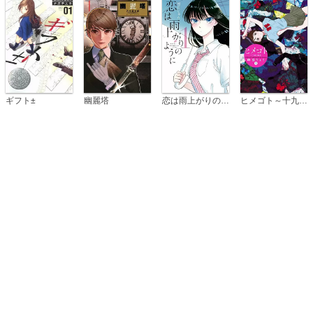
恋は雨上がりのように
ギフト±
幽麗塔
ヒメゴト～十九歳の制服～