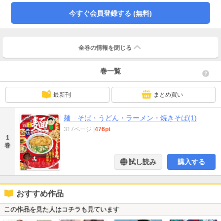
今すぐ会員登録する (無料)
全巻の情報を
閉じる
巻一覧
最新刊
まとめ買い
麺 そば・うどん・ラーメン・焼きそば(1)
317ページ
|
476pt
1
巻
試し読み
購入する
おすすめ作品
この作品を見た人はコチラも見ています