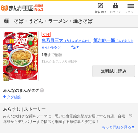
新規登録
ログイン
メニュー
麺 そば・うどん・ラーメン・焼きそば
女性
魚乃目三太
筆吉純一郎
（うおのめさんた）
（ふでよしじ
…他▼
ゅんいちろう）
1巻
まで配信
19人
がお気に入り登録中
無料試し読み
みんなのまんがタグ
タグ編集
あらすじ | ストーリー
みんな大好きな麺をテーマに、思い出食堂編集部がお届けするお店、自宅、即
席麺からデリバリーまで幅広く網羅する麺特集の決定版！
もっと詳細を見る▼