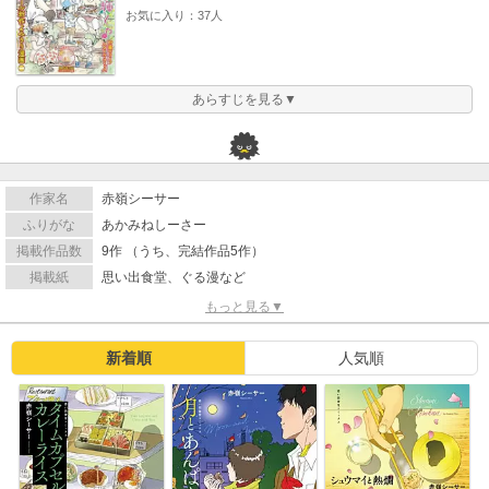
お気に入り：37人
あらすじを見る▼
作家名
赤嶺シーサー
ふりがな
あかみねしーさー
掲載作品数
9作 （うち、完結作品5作）
掲載紙
思い出食堂、ぐる漫など
もっと見る▼
新着順
人気順