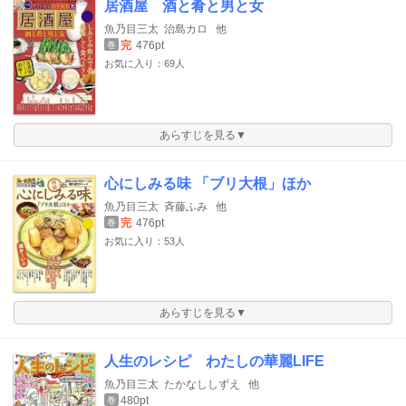
居酒屋 酒と肴と男と女
魚乃目三太
治島カロ
他
完
476pt
巻
お気に入り：69人
あらすじを見る▼
心にしみる味 「ブリ大根」ほか
魚乃目三太
斉藤ふみ
他
完
476pt
巻
お気に入り：53人
あらすじを見る▼
人生のレシピ わたしの華麗LIFE
魚乃目三太
たかなししずえ
他
480pt
巻