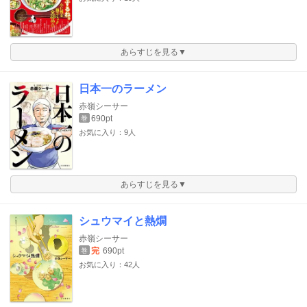
あらすじを見る▼
日本一のラーメン
赤嶺シーサー
690pt
巻
お気に入り：9人
あらすじを見る▼
シュウマイと熱燗
赤嶺シーサー
完
690pt
巻
お気に入り：42人