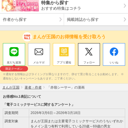
特集から探す
おすすめ特集はコチラ
作者から探す
掲載雑誌から探す
まんが王国のお得情報を受け取ろう
友だち追加
メルマガ
アプリ通知
フォロー
いいね
限定クーポン
※通知する情報およびタイミングが異なりますので、併せて受け取ることをお勧めします。 ※
通知をしないキャンペーンもあります。ご了承ください。
まんが王国
著者・作者
「赤嶺シーサー」の漫画
お得感No.1表記について
「電子コミックサービスに関するアンケート」
調査期間
2026年3月6日～2026年3月18日
調査対象
まんが王国または主要電子コミックサービスのうちいずれか
をメイン且つ有料で利用している20歳～69歳の男女