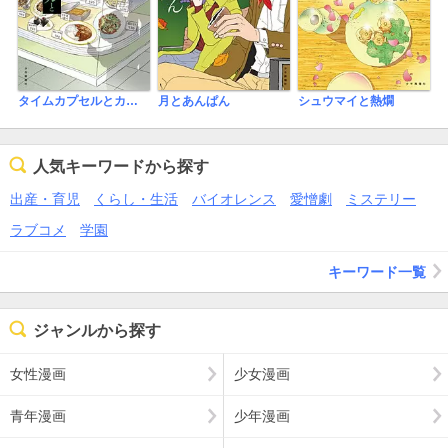
タイムカプセルとカレーライス
月とあんぱん
シュウマイと熱燗
人気キーワードから探す
出産・育児
くらし・生活
バイオレンス
愛憎劇
ミステリー
ラブコメ
学園
キーワード一覧
ジャンルから探す
女性漫画
少女漫画
青年漫画
少年漫画