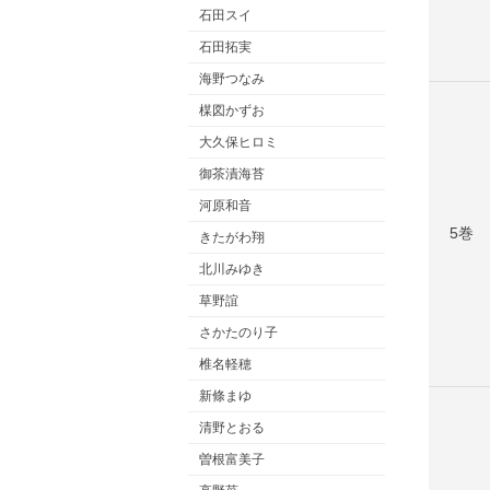
石田スイ
石田拓実
海野つなみ
楳図かずお
大久保ヒロミ
御茶漬海苔
河原和音
5巻
きたがわ翔
北川みゆき
草野誼
さかたのり子
椎名軽穂
新條まゆ
清野とおる
曽根富美子