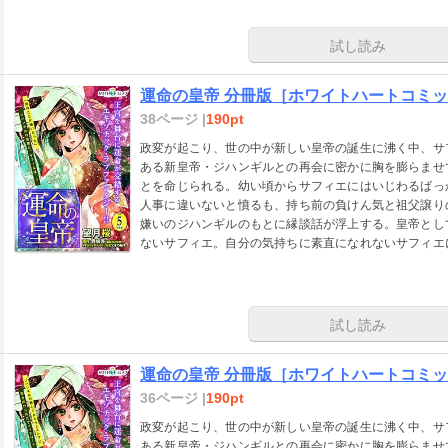
が交錯するエキゾチック・ラブファンタジー！！
試し読み
運命の皇帝 分冊版［ホワイトハートコミック
38ページ |
190pt
政変が起こり、世の中が新しい皇帝の誕生に沸く中、サ
ある新皇帝・ジハンギルとの再会に密かに胸を膨らませ
とを命じられる。幼い頃からサフィエにはいじわるばっ
人事に違いないと憤るも、持ち前の負けん気と祖父譲り
嫌いのジハンギルのもとに縁談話が浮上する。皇帝とし
ないサフィエ。自分の気持ちに素直になれないサフィエ
だった」と言い放って――？オスマン世界を舞台にした
コミカライズ！！王宮を舞台に運命が交錯するエキゾチ
試し読み
運命の皇帝 分冊版［ホワイトハートコミック
36ページ |
190pt
政変が起こり、世の中が新しい皇帝の誕生に沸く中、サ
ある新皇帝・ジハンギルとの再会に密かに胸を膨らませ