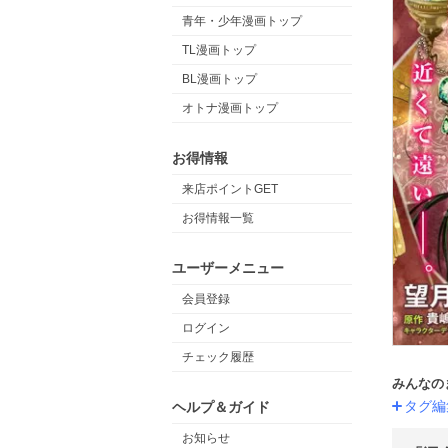
青年・少年漫画トップ
TL漫画トップ
BL漫画トップ
オトナ漫画トップ
お得情報
来店ポイントGET
お得情報一覧
ユーザーメニュー
会員登録
ログイン
チェック履歴
みんなの
タグ編
ヘルプ＆ガイド
お知らせ