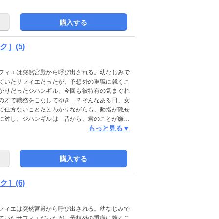
購入する
］(5)
フィエは突然宮殿から呼び出される。幼なじみで
ていたサフィエだったが、予想外の重職に就くこ
かりだったジハンギル。今回も彼特有の気まぐれ
の才で職務をこなしてゆき…？そんなある日、女
て仕方ないことだとわかりながらも、動揺が隠せ
に対し、ジハンギルは「昔から、君のことが嫌い
もっと見る▼
エルトゥールル帝国シリーズの超話題作がついに
ック・ラブファンタジー！！
購入する
］(6)
フィエは突然宮殿から呼び出される。幼なじみで
ていたサフィエだったが、予想外の重職に就くこ