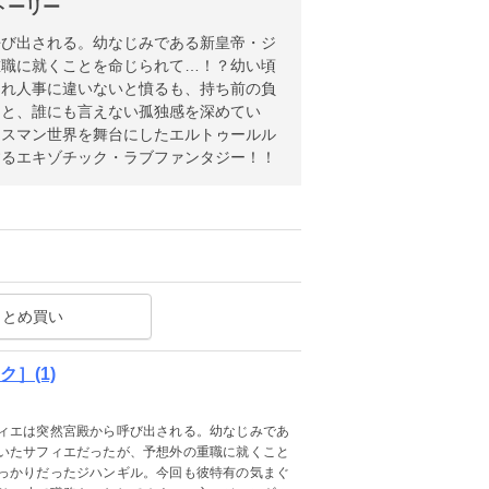
トーリー
呼び出される。幼なじみである新皇帝・ジ
重職に就くことを命じられて…！？幼い頃
ぐれ人事に違いないと憤るも、持ち前の負
あと、誰にも言えない孤独感を深めてい
オスマン世界を舞台にしたエルトゥールル
するエキゾチック・ラブファンタジー！！
まとめ買い
］(1)
ィエは突然宮殿から呼び出される。幼なじみであ
いたサフィエだったが、予想外の重職に就くこと
っかりだったジハンギル。今回も彼特有の気まぐ