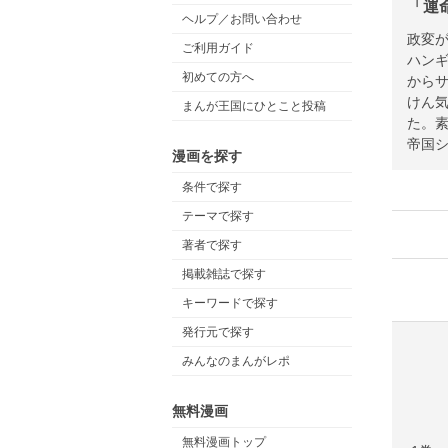
「運
ヘルプ／お問い合わせ
政変
ご利用ガイド
ハン
初めての方へ
から
けん
まんが王国にひとこと投稿
た。
帝国
漫画を探す
条件で探す
テーマで探す
著者で探す
掲載雑誌で探す
キーワードで探す
発行元で探す
みんなのまんがレポ
無料漫画
無料漫画トップ