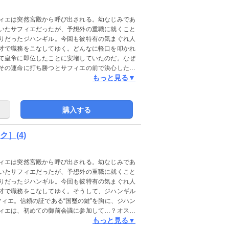
ィエは突然宮殿から呼び出される。幼なじみであ
いたサフィエだったが、予想外の重職に就くこと
りだったジハンギル。今回も彼特有の気まぐれ人
才で職務をこなしてゆく。どんなに軽口を叩かれ
て皇帝に即位したことに安堵していたのだ。なぜ
その運命に打ち勝つとサフィエの前で決心した幼
もっと見る▼
フィエの前以外ではーー！オスマン世界を舞台に
ミカライズ！！王宮を舞台に運命が交錯するエキ
購入する
］(4)
ィエは突然宮殿から呼び出される。幼なじみであ
いたサフィエだったが、予想外の重職に就くこと
りだったジハンギル。今回も彼特有の気まぐれ人
才で職務をこなしてゆく。そうして、ジハンギル
フィエ。信頼の証である“国璽の鍵”を胸に、ジハン
ィエは、初めての御前会議に参加して…？オスマ
もっと見る▼
題作がついにコミカライズ！！王宮を舞台に運命