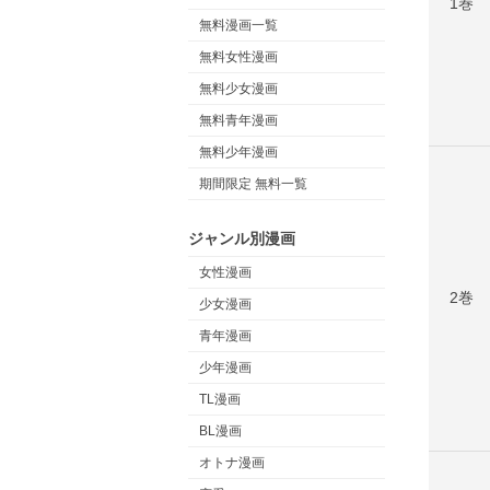
1巻
無料漫画一覧
無料女性漫画
無料少女漫画
無料青年漫画
無料少年漫画
期間限定 無料一覧
ジャンル別漫画
女性漫画
2巻
少女漫画
青年漫画
少年漫画
TL漫画
BL漫画
オトナ漫画