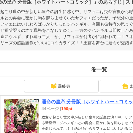
命の皇帝 分冊版［ホワイトハートコミック］」のあらすじ | ス
が起こり世の中が新しい皇帝の誕生に沸く中、サフィエは突然宮殿から
ギルとの再会に密かに胸を膨らませていたサフィエだったが、予想外の
サフィエにはいじわるばっかりだったジハンギル。今回も彼特有の気ま
気と祖父譲りの才で職務をこなしてゆく。一方のジハンギルは即位した
素直になれず、すれ違う二人。が、サフィエが何者かに狙われて―！？
シリーズの超話題作がついにコミカライズ！！王宮を舞台に運命が交錯
巻一覧
最終巻
運命の皇帝 分冊版［ホワイトハートコミック
44ページ |
190pt
政変が起こり世の中が新しい皇帝の誕生に沸く中、サフ
る新皇帝・ジハンギルとの再会に密かに胸を膨らませて
を命じられて…！？幼い頃からサフィエにはいじわるば