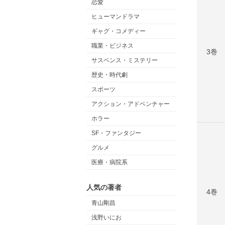
恋愛
ヒューマンドラマ
ギャグ・コメディー
職業・ビジネス
3巻
サスペンス・ミステリー
歴史・時代劇
スポーツ
アクション・アドベンチャー
ホラー
SF・ファンタジー
グルメ
医療・病院系
人気の著者
4巻
青山剛昌
浅野いにお