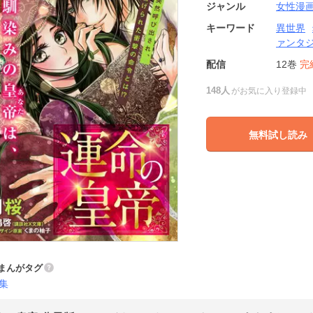
ジャンル
女性漫
キーワード
異世界
ァンタ
配信
12巻
完
148人
がお気に入り登録中
無料試し読み
まんがタグ
集