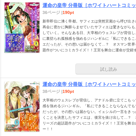
運命の皇帝 分冊版［ホワイトハートコミック
36ページ |
190pt
新帝即位に沸く帝都。サフィエは突然宮殿から呼び出さ
再会に密かに胸膨らませていたサフィエは驚きながらも
していく。そんなある日、大宰相のウェスレブが背信し
に裏切られ孤独感を強めるジハンギルに「私にできるこ
エだったが、その想いは届かなくて…？ オスマン世界
題作がついにコミカライズ！！王宮を舞台に運命が交錯
試し読み
運命の皇帝 分冊版［ホワイトハートコミック
38ページ |
190pt
大宰相のウェスレブが背信し、アナドル砦に立てこもっ
感を強めるジハンギル。「私にできることならなんでも
だったが、その想いは届かない。イェシルの一言をきっ
くことを決意したサフィエは、後宮を抜け出して…？ 
リーズの超話題作がついにコミカライズ！！王宮を舞台
ー！！