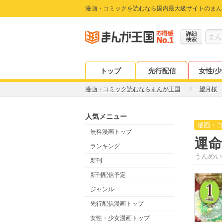
漫画・コミックを読むなら国内最大級サイトのまん
詳細
検索
トップ
先行配信
女性/
漫画・コミック読むならまんが王国
望月桜
人気メニュー
漫画・
無料漫画トップ
運命
ランキング
うんめい
新刊
新刊配信予定
ジャンル
先行配信漫画トップ
女性・少女漫画トップ