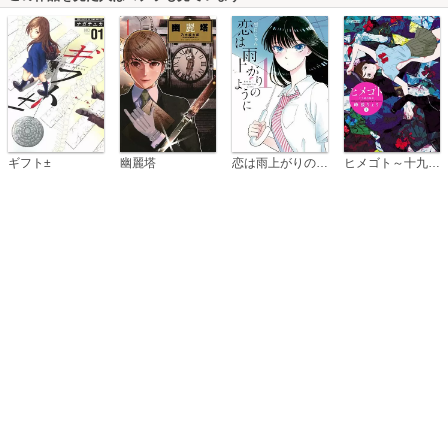
恋は雨上がりのように
ギフト±
幽麗塔
ヒメゴト～十九歳の制服～