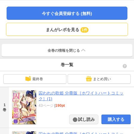
で出会った謎の男に拉致され、押し倒されて初めての口づけを奪われそう
に……。抵抗も虚しく、なぜか妻という立場を与えられ、若き為政者・ラフィ
ークの政変の企てに巻き込まれることになる。しかし、彼の正体を知るにつ
今すぐ会員登録する (無料)
れ、セルマの心は揺れ動き…。政治的に相容れないはずの二人。それゆえに強
く求め合って――？講談社X文庫ホワイトハートの大人気ベストセラーを待望コ
ミカライズ！時を超えた異国・オスマン世界を舞台に贈る、シンデレラロマン
まんがレポを見る
1件
ス！！
全巻の情報を
閉じる
巻一覧
最終巻
まとめ買い
囚われの歌姫 分冊版［ホワイトハートコミッ
ク］(1)
1
43ページ
|
190pt
巻
試し読み
購入する
囚われの歌姫 分冊版［ホワイトハートコミッ