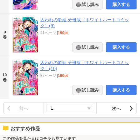
試し読み
購入する
囚われの歌姫 分冊版［ホワイトハートコミッ
ク］(9)
9
41ページ
|
190pt
巻
試し読み
購入する
囚われの歌姫 分冊版［ホワイトハートコミッ
ク］(10)
10
37ページ
|
190pt
巻
試し読み
購入する
前へ
次へ
おすすめ作品
この作品を見た人はコチラも見ています