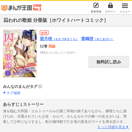
新規登録
ログイン
メニュー
囚われの歌姫 分冊版［ホワイトハートコミック］
女性
望月桜
貴嶋啓
（もちづきさくら）
（きじまけい）
12巻
完結
189人
がお気に入り登録中
無料試し読み
みんなのまんがタグ
タグ編集
あらすじ | ストーリー
海を臨む大帝国・エルトゥールルの第二宰相の娘でありながら、継母たちに虐
げられ、冷遇されていた少女・セルマ。そんなセルマの唯一の生きがいは、男
装して少年になりすまし、町の珈琲館で亡き母の形見のウードを弾き語りする
ことだった。いつものように屋敷を抜け出したある日のこと、セルマは珈琲館
もっと詳細を見る▼