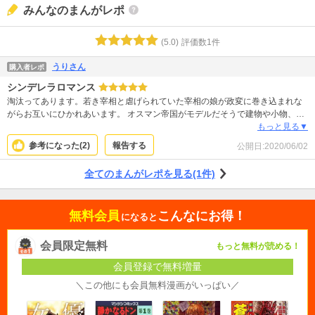
みんなのまんがレポ
(
5.0
)
評価数
1
件
うりさん
購入者レポ
シンデレラロマンス
淘汰ってあります。若き宰相と虐げられていた宰相の娘が政変に巻き込まれな
がらお互いにひかれあいます。 オスマン帝国がモデルだそうで建物や小物、衣
装も楽しめました。絵もきれいです。
もっと見る▼
参考になった(
2
)
報告する
公開日:
2020/06/02
全てのまんがレポを見る(1件)
無料会員
こんなにお得！
になると
会員限定無料
もっと無料が読める！
会員登録で無料増量
＼この他にも会員無料漫画がいっぱい／