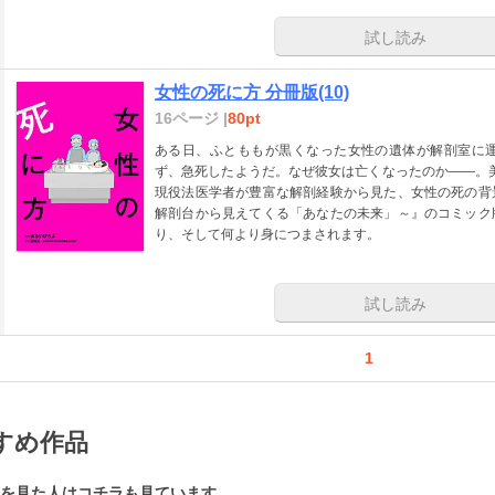
試し読み
女性の死に方 分冊版(10)
16ページ |
80pt
ある日、ふとももが黒くなった女性の遺体が解剖室に
ず、急死したようだ。なぜ彼女は亡くなったのか――。
現役法医学者が豊富な解剖経験から見た、女性の死の背
解剖台から見えてくる「あなたの未来」～』のコミック
り、そして何より身につまされます。
試し読み
1
すめ作品
を見た人はコチラも見ています