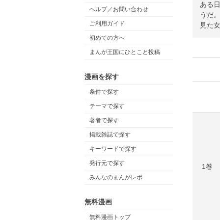
ある
ヘルプ／お問い合わせ
うだ
ご利用ガイド
見た
初めての方へ
まんが王国にひとこと投稿
漫画を探す
条件で探す
テーマで探す
著者で探す
掲載雑誌で探す
キーワードで探す
発行元で探す
1巻
みんなのまんがレポ
無料漫画
無料漫画トップ