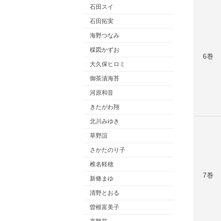
石田スイ
石田拓実
海野つなみ
楳図かずお
6巻
大久保ヒロミ
御茶漬海苔
河原和音
きたがわ翔
北川みゆき
草野誼
さかたのり子
椎名軽穂
7巻
新條まゆ
清野とおる
曽根富美子