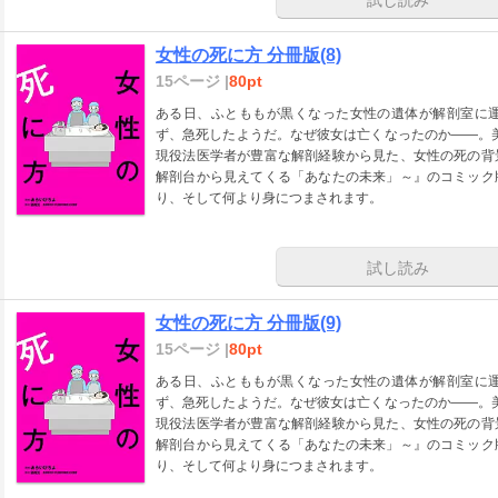
女性の死に方 分冊版(8)
15ページ |
80pt
ある日、ふとももが黒くなった女性の遺体が解剖室に
ず、急死したようだ。なぜ彼女は亡くなったのか――。
現役法医学者が豊富な解剖経験から見た、女性の死の背
解剖台から見えてくる「あなたの未来」～』のコミック
り、そして何より身につまされます。
試し読み
女性の死に方 分冊版(9)
15ページ |
80pt
ある日、ふとももが黒くなった女性の遺体が解剖室に
ず、急死したようだ。なぜ彼女は亡くなったのか――。
現役法医学者が豊富な解剖経験から見た、女性の死の背
解剖台から見えてくる「あなたの未来」～』のコミック
り、そして何より身につまされます。