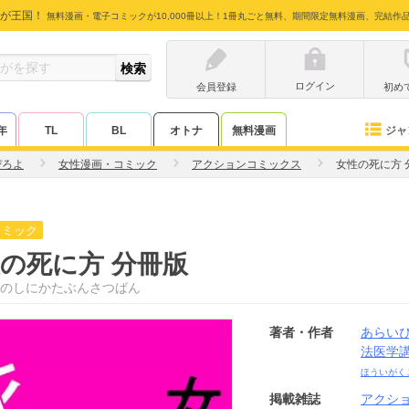
が王国！
無料漫画・電子コミックが10,000冊以上！1冊丸ごと無料、期間限定無料漫画、完結作
ログイン
会員登録
初め
ジャ
年
TL
BL
オトナ
無料漫画
ぴろよ
女性漫画・コミック
アクションコミックス
女性の死に方 
コミック
の死に方 分冊版
のしにかたぶんさつばん
著者・作者
あらい
法医学
ほういがく
掲載雑誌
アクシ