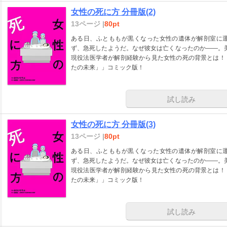
女性の死に方 分冊版(2)
13ページ |
80pt
ある日、ふとももが黒くなった女性の遺体が解剖室に
ず、急死したようだ。なぜ彼女は亡くなったのか――。
現役法医学者が解剖経験から見た女性の死の背景とは！
たの未来」」コミック版！
試し読み
女性の死に方 分冊版(3)
13ページ |
80pt
ある日、ふとももが黒くなった女性の遺体が解剖室に
ず、急死したようだ。なぜ彼女は亡くなったのか――。
現役法医学者が解剖経験から見た女性の死の背景とは！
たの未来」」コミック版！
試し読み