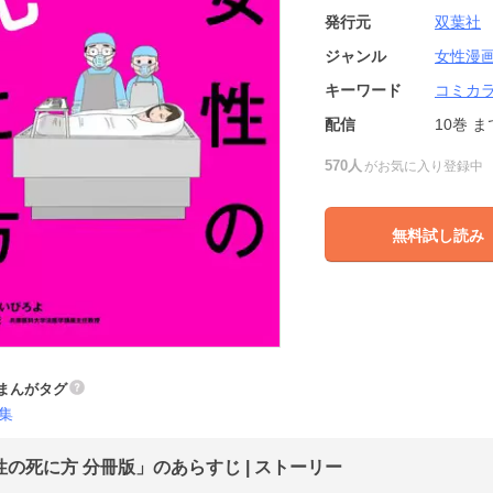
発行元
双葉社
ジャンル
女性漫
キーワード
コミカ
配信
10巻
ま
570人
がお気に入り登録中
無料試し読み
まんがタグ
集
性の死に方 分冊版」のあらすじ | ストーリー