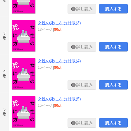
巻
試し読み
購入する
女性の死に方 分冊版(3)
13ページ
|
80pt
3
巻
試し読み
購入する
女性の死に方 分冊版(4)
15ページ
|
80pt
4
巻
試し読み
購入する
女性の死に方 分冊版(5)
15ページ
|
80pt
5
巻
試し読み
購入する