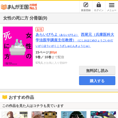
新規登録
ログイン
メニュー
女性の死に方 分冊版(9)
女性
あらいぴろよ
西尾元（兵庫医科大
（あらいぴろよ）
学法医学講座主任教授）
（にしおはじめひょうごいかだ
いがくほういがくこうざしゅにんきょうじゅ）
15ページ
|
80pt
9巻
／ 10巻
まで配信
570人
がお気に入り登録中
無料試し読み
購入する
おすすめ作品
この作品を見た人はコチラも見ています