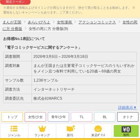
限定クーポン
※通知する情報およびタイミングが異なりますので、併せて受け取ることをお勧めします。 ※
通知をしないキャンペーンもあります。ご了承ください。
まんが王国
あらいぴろよ
女性漫画
アクションコミックス
女性の死
に方 分冊版
女性の死に方 分冊版(9)
お得感No.1表記について
「電子コミックサービスに関するアンケート」
調査期間
2026年3月6日～2026年3月18日
調査対象
まんが王国または主要電子コミックサービスのうちいずれか
をメイン且つ有料で利用している20歳～69歳の男女
サンプル数
1,236サンプル
調査方法
インターネットリサーチ
調査委託先
株式会社MARCS
詳細表示▼
トップ
女性/少女
青年/少年
TL
BL
オトナ
無料
ジャンル
ランキング
新刊
来店ﾎﾟｲﾝﾄ