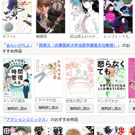
恋は雨上がりのように
ギフト±
幽麗塔
ヒメゴト～十九歳の制服～
「
あらいぴろよ
」 「
西尾元（兵庫医科大学法医学講座主任教授）
」 のお
すすめ作品
トラウマのほぐし方
マンガで成功 自分の時間をとりもどす 時間管理大全
マンガでわかる 精神論はもういいので怒らなくても子育てがラクになる「しくみ」教えてください
女性の死に方 【電子限定描き下ろし11Pマンガ付】
無料試し読み
無料試し読み
無料試し読み
無料試し読み
「
アクションコミックス
」 のおすすめ作品