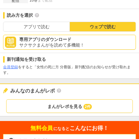
10巻
まで配信
配信
読み方を選択
アプリで読む
ウェブで読む
専用アプリのダウンロード
サクサクまんがを読めて多機能！
新刊通知を受け取る
会員登録
をすると「女性の死に方 分冊版」新刊配信のお知らせが受け取れま
す。
みんなのまんがレポ
まんがレポを見る
2件
無料会員
こんなにお得！
になると