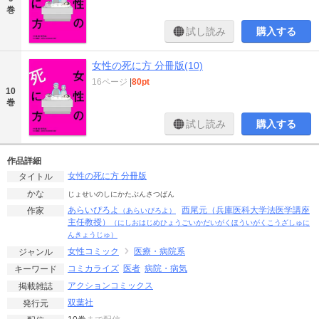
巻
試し読み
購入する
女性の死に方 分冊版(10)
16ページ
|
80pt
10
巻
試し読み
購入する
作品詳細
女性の死に方 分冊版
タイトル
かな
じょせいのしにかたぶんさつばん
あらいぴろよ
西尾元（兵庫医科大学法医学講座
作家
（あらいぴろよ）
主任教授）
（にしおはじめひょうごいかだいがくほういがくこうざしゅに
んきょうじゅ）
女性コミック
医療・病院系
ジャンル
コミカライズ
医者
病院・病気
キーワード
アクションコミックス
掲載雑誌
双葉社
発行元