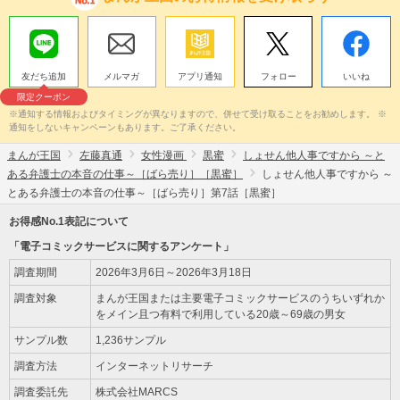
友だち追加
メルマガ
アプリ通知
フォロー
いいね
限定クーポン
※通知する情報およびタイミングが異なりますので、併せて受け取ることをお勧めします。 ※
通知をしないキャンペーンもあります。ご了承ください。
まんが王国
左藤真通
女性漫画
黒蜜
しょせん他人事ですから ～と
ある弁護士の本音の仕事～［ばら売り］［黒蜜］
しょせん他人事ですから ～
とある弁護士の本音の仕事～［ばら売り］第7話［黒蜜］
お得感No.1表記について
「電子コミックサービスに関するアンケート」
調査期間
2026年3月6日～2026年3月18日
調査対象
まんが王国または主要電子コミックサービスのうちいずれか
をメイン且つ有料で利用している20歳～69歳の男女
サンプル数
1,236サンプル
調査方法
インターネットリサーチ
調査委託先
株式会社MARCS