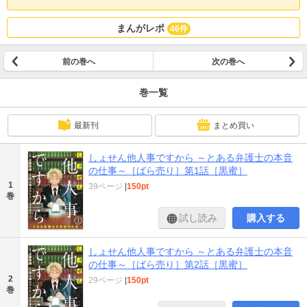
まんがレポ
46件
前の巻へ
次の巻へ
巻一覧
最新刊
まとめ買い
しょせん他人事ですから ～とある弁護士の本音
の仕事～［ばら売り］第1話［黒蜜］
1
39ページ
|
150pt
巻
試し読み
購入する
しょせん他人事ですから ～とある弁護士の本音
の仕事～［ばら売り］第2話［黒蜜］
2
29ページ
|
150pt
巻