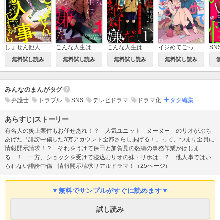
しょせん他人事ですから ～とある弁護士の本音の仕事～
こんな人生は絶対嫌だ
こんな人生は絶対嫌だ［ばら売り］［黒蜜］
イジめてごっこ。
SN
無料試し読み
無料試し読み
無料試し読み
無料試し読み
みんなのまんがタグ
弁護士
トラブル
SNS
テレビドラマ
ドラマ化
タグ編集
あらすじ|ストーリー
有名人の炎上案件もお任せあれ！？ 人気ユニット「ヌーヌー」のリオがぶち
あげた「誹謗中傷した3万アカウント全部さらしあげる！」って、つまり全員に
情報開示請求！？ それをうけて保田と加賀見の怒濤の事務作業がはじま
る…！ 一方、ショックを受けて寝込むリオの妹・リホは…？ 他人事ではい
られない誹謗中傷・情報開示請求リアルドラマ！（25ページ）
▼無料でサンプルがすぐに読めます▼
試し読み