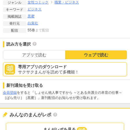
女性コミック
職業・ビジネス
ジャンル
ビジネス
キーワード
黒蜜
掲載雑誌
白泉社
発行元
55巻
まで配信
配信
読み方を選択
アプリで読む
ウェブで読む
専用アプリのダウンロード
サクサクまんがを読めて多機能！
新刊通知を受け取る
会員登録
をすると「しょせん他人事ですから ～とある弁護士の本音の仕事～
［ばら売り］［黒蜜］」新刊配信のお知らせが受け取れます。
みんなのまんがレポ
まんがレポを見る
46件