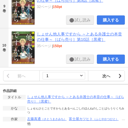
の仕事～［ばら売り］第9話［黒蜜］
9
32ページ
|
150pt
巻
試し読み
購入する
しょせん他人事ですから ～とある弁護士の本音
の仕事～［ばら売り］第10話［黒蜜］
10
35ページ
|
150pt
巻
試し読み
購入する
前へ
次へ
作品詳細
しょせん他人事ですから ～とある弁護士の本音の仕事～［ばら
タイトル
売り］［黒蜜］
かな
しょせんひとごとですからとあるべんごしのほんねのしごとばらうりくろみ
つ
左藤真通
富士屋カツヒト
…
作家
（さとうまさみち）
（ふじやかつひと）
他