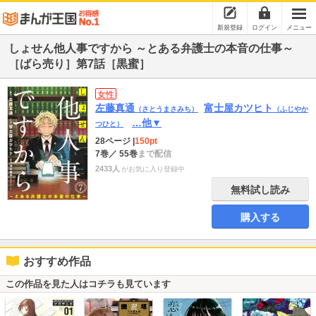
新規登録
ログイン
メニュー
しょせん他人事ですから ～とある弁護士の本音の仕事～
［ばら売り］第7話［黒蜜］
女性
左藤真通
富士屋カツヒト
（さとうまさみち）
（ふじやか
…他▼
つひと）
28ページ
|
150pt
7巻
／ 55巻
まで配信
2433人
がお気に入り登録中
無料試し読み
購入する
おすすめ作品
この作品を見た人はコチラも見ています