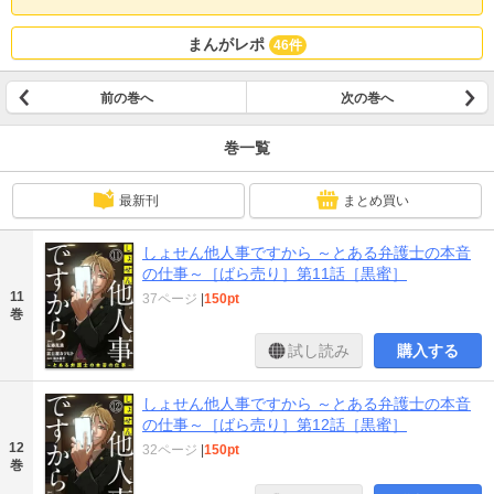
まんがレポ
46件
前の巻へ
次の巻へ
巻一覧
最新刊
まとめ買い
しょせん他人事ですから ～とある弁護士の本音
の仕事～［ばら売り］第11話［黒蜜］
11
37ページ
|
150pt
巻
試し読み
購入する
しょせん他人事ですから ～とある弁護士の本音
の仕事～［ばら売り］第12話［黒蜜］
12
32ページ
|
150pt
巻