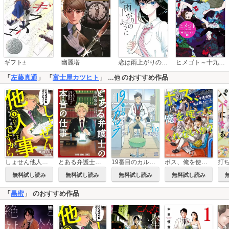
恋は雨上がりのように
ギフト±
幽麗塔
ヒメゴト～十九歳の制服～
「
左藤真通
」 「
富士屋カツヒト
」
のおすすめ作品
…他
しょせん他人事ですから ～とある弁護士の本音の仕事～
とある弁護士の本音の仕事 ～「しょせん他人事ですから」公式副読本～
ボス、俺を使ってくれないか？
19番目のカルテ 徳重晃の問診
無料試し読み
無料試し読み
無料試し読み
無料試し読み
「
黒蜜
」 のおすすめ作品