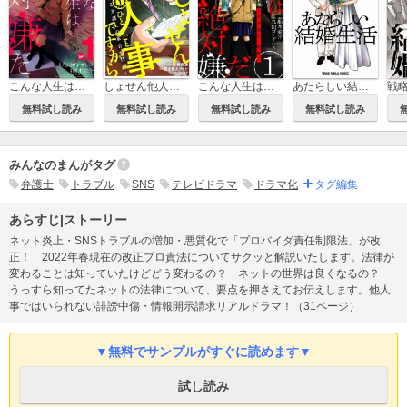
こんな人生は絶対嫌だ
しょせん他人事ですから ～とある弁護士の本音の仕事～
こんな人生は絶対嫌だ［ばら売り］［黒蜜］
あたらしい結婚生活
無料試し読み
無料試し読み
無料試し読み
無料試し読み
みんなのまんがタグ
弁護士
トラブル
SNS
テレビドラマ
ドラマ化
タグ編集
あらすじ|ストーリー
ネット炎上・SNSトラブルの増加・悪質化で「プロバイダ責任制限法」が改
正！ 2022年春現在の改正プロ責法についてサクッと解説いたします。法律が
変わることは知っていたけどどう変わるの？ ネットの世界は良くなるの？
うっすら知ってたネットの法律について、要点を押さえてお伝えします。他人
事ではいられない誹謗中傷・情報開示請求リアルドラマ！（31ページ）
▼無料でサンプルがすぐに読めます▼
試し読み