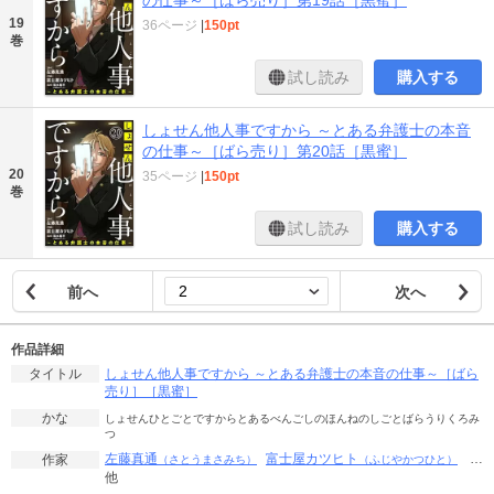
の仕事～［ばら売り］第19話［黒蜜］
19
36ページ
|
150pt
巻
試し読み
購入する
しょせん他人事ですから ～とある弁護士の本音
の仕事～［ばら売り］第20話［黒蜜］
20
35ページ
|
150pt
巻
試し読み
購入する
前へ
次へ
作品詳細
しょせん他人事ですから ～とある弁護士の本音の仕事～［ばら
タイトル
売り］［黒蜜］
かな
しょせんひとごとですからとあるべんごしのほんねのしごとばらうりくろみ
つ
左藤真通
富士屋カツヒト
…
作家
（さとうまさみち）
（ふじやかつひと）
他