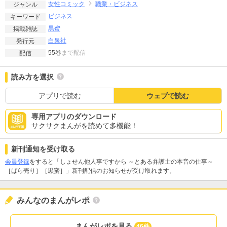
女性コミック
職業・ビジネス
ジャンル
ビジネス
キーワード
黒蜜
掲載雑誌
白泉社
発行元
55巻
まで配信
配信
読み方を選択
アプリで読む
ウェブで読む
専用アプリのダウンロード
サクサクまんがを読めて多機能！
新刊通知を受け取る
会員登録
をすると「しょせん他人事ですから ～とある弁護士の本音の仕事～
［ばら売り］［黒蜜］」新刊配信のお知らせが受け取れます。
みんなのまんがレポ
まんがレポを見る
46件