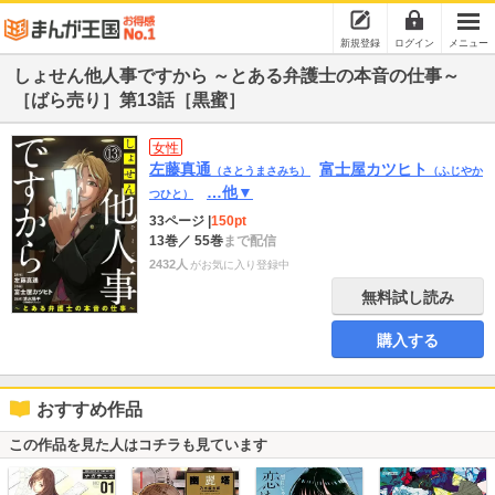
新規登録
ログイン
メニュー
しょせん他人事ですから ～とある弁護士の本音の仕事～
［ばら売り］第13話［黒蜜］
女性
左藤真通
富士屋カツヒト
（さとうまさみち）
（ふじやか
…他▼
つひと）
33ページ
|
150pt
13巻
／ 55巻
まで配信
2432人
がお気に入り登録中
無料試し読み
購入する
おすすめ作品
この作品を見た人はコチラも見ています