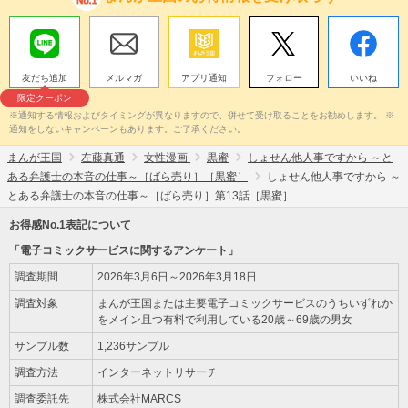
友だち追加
メルマガ
アプリ通知
フォロー
いいね
限定クーポン
※通知する情報およびタイミングが異なりますので、併せて受け取ることをお勧めします。 ※
通知をしないキャンペーンもあります。ご了承ください。
まんが王国
左藤真通
女性漫画
黒蜜
しょせん他人事ですから ～と
ある弁護士の本音の仕事～［ばら売り］［黒蜜］
しょせん他人事ですから ～
とある弁護士の本音の仕事～［ばら売り］第13話［黒蜜］
お得感No.1表記について
「電子コミックサービスに関するアンケート」
調査期間
2026年3月6日～2026年3月18日
調査対象
まんが王国または主要電子コミックサービスのうちいずれか
をメイン且つ有料で利用している20歳～69歳の男女
サンプル数
1,236サンプル
調査方法
インターネットリサーチ
調査委託先
株式会社MARCS